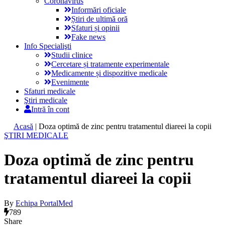
Coronavirus
Informări oficiale
Știri de ultimă oră
Sfaturi și opinii
Fake news
Info Specialişti
Studii clinice
Cercetare și tratamente experimentale
Medicamente și dispozitive medicale
Evenimente
Sfaturi medicale
Ştiri medicale
Intră în cont
Acasă
|
Doza optimă de zinc pentru tratamentul diareei la copii
ŞTIRI MEDICALE
Doza optimă de zinc pentru
tratamentul diareei la copii
By
Echipa PortalMed
789
Share