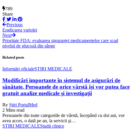
789
Share
Previous
Eradicarea variolei
Next
Prioritate FDA: evaluarea siguranței medicamentelor care scad
nivelul de glucoză din sânge
Related posts
Informări oficiale
ŞTIRI MEDICALE
Modificări importante în sistemul de asigurări de
sănătate. Persoanele de orice vârstă își vor putea face
gratuit analize medicale şi investigaţii
By
Știri PortalMed
2 Mins read
Persoanele din toate categoriile de vârstă, începând cu doi ani, vor
avea acces, o dată pe an, la servicii şi…
ŞTIRI MEDICALE
Studii clinice