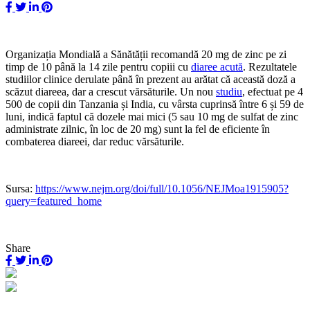
Organizația Mondială a Sănătății recomandă 20 mg de zinc pe zi
timp de 10 până la 14 zile pentru copiii cu
diaree acută
. Rezultatele
studiilor clinice derulate până în prezent au arătat că această doză a
scăzut diareea, dar a crescut vărsăturile. Un nou
studiu
, efectuat pe 4
500 de copii din Tanzania și India, cu vârsta cuprinsă între 6 și 59 de
luni, indică faptul că dozele mai mici (5 sau 10 mg de sulfat de zinc
administrate zilnic, în loc de 20 mg) sunt la fel de eficiente în
combaterea diareei, dar reduc vărsăturile.
Sursa:
https://www.nejm.org/doi/full/10.1056/NEJMoa1915905?
query=featured_home
Share