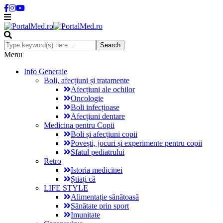
Menu
Info Generale
Boli, afecțiuni și tratamente
Afecțiuni ale ochilor
Oncologie
Boli infecțioase
Afecțiuni dentare
Medicina pentru Copii
Boli și afecțiuni copii
Povești, jocuri și experimente pentru copii
Sfatul pediatrului
Retro
Istoria medicinei
Știați că
LIFE STYLE
Alimentație sănătoasă
Sănătate prin sport
Imunitate