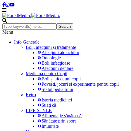
Menu
Info Generale
Boli, afecțiuni și tratamente
Afecțiuni ale ochilor
Oncologie
Boli infecțioase
Afecțiuni dentare
Medicina pentru Copii
Boli și afecțiuni copii
Povești, jocuri și experimente pentru copii
Sfatul pediatrului
Retro
Istoria medicinei
Știați că
LIFE STYLE
Alimentație sănătoasă
Sănătate prin sport
Imunitate