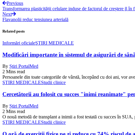
Previous
Transformarea plasticității celulare induse de factorul de creștere β în
Next
Flavanolii reduc tensiunea arterială
Related posts
Informări oficiale
ŞTIRI MEDICALE
Modificări importante în sistemul de asigurări de sănăta
By
Știri PortalMed
2 Mins read
Persoanele din toate categoriile de vârstă, începând cu doi ani, vor ave
ŞTIRI MEDICALE
Studii clinice
Cercetătorii au folosit cu succes "inimi reanimate" pe
By
Știri PortalMed
2 Mins read
O nouă metodă de transplant a inimii a fost testată cu succes în SUA, 
ŞTIRI MEDICALE
Studii clinice
O oră de exerciții fizice pe zi reduce cu 74% riscul de 