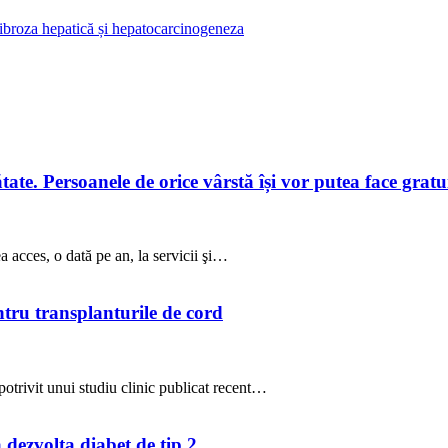
 fibroza hepatică și hepatocarcinogeneza
te. Persoanele de orice vârstă își vor putea face gratuit
a acces, o dată pe an, la servicii şi…
ntru transplanturile de cord
potrivit unui studiu clinic publicat recent…
a dezvolta diabet de tip 2