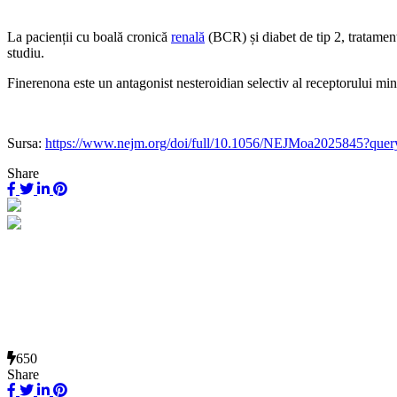
La pacienții cu boală cronică
renală
(BCR) și diabet de tip 2, tratamen
studiu.
Finerenona este un antagonist nesteroidian selectiv al receptorului min
Sursa:
https://www.nejm.org/doi/full/10.1056/NEJMoa2025845?que
Share
650
Share