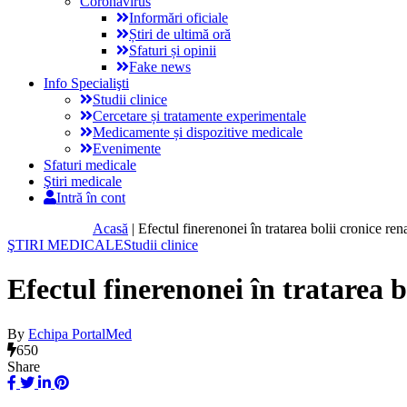
Coronavirus
Informări oficiale
Știri de ultimă oră
Sfaturi și opinii
Fake news
Info Specialişti
Studii clinice
Cercetare și tratamente experimentale
Medicamente și dispozitive medicale
Evenimente
Sfaturi medicale
Ştiri medicale
Intră în cont
Acasă
|
Efectul finerenonei în tratarea bolii cronice rena
ŞTIRI MEDICALE
Studii clinice
Efectul finerenonei în tratarea bo
By
Echipa PortalMed
650
Share