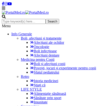
Menu
Info Generale
Boli, afecțiuni și tratamente
Afecțiuni ale ochilor
Oncologie
Boli infecțioase
Afecțiuni dentare
Medicina pentru Copii
Boli și afecțiuni copii
Povești, jocuri și experimente pentru copii
Sfatul pediatrului
Retro
Istoria medicinei
Știați că
LIFE STYLE
Alimentație sănătoasă
Sănătate prin sport
Imunitate