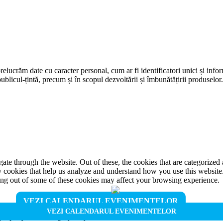
prelucrăm date cu caracter personal, cum ar fi identificatori unici și infor
ublicul-țintă, precum și în scopul dezvoltării și îmbunătățirii produselor
e through the website. Out of these, the cookies that are categorized a
rty cookies that help us analyze and understand how you use this websit
ting out of some of these cookies may affect your browsing experience.
VEZI CALENDARUL EVENIMENTELOR
VEZI CALENDARUL EVENIMENTELOR
properly. This category only includes cookies that ensures basic functio