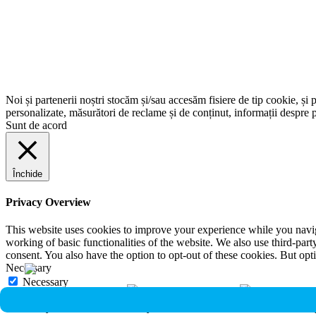
Noi și partenerii noștri stocăm și/sau accesăm fisiere de tip cookie, și 
personalizate, măsurători de reclame și de conținut, informații despre p
Sunt de acord
Închide
Privacy Overview
This website uses cookies to improve your experience while you navigat
working of basic functionalities of the website. We also use third-pa
consent. You also have the option to opt-out of these cookies. But op
Necessary
Necessary
Întotdeauna activate
Necessary cookies are absolutely essential for the website to function 