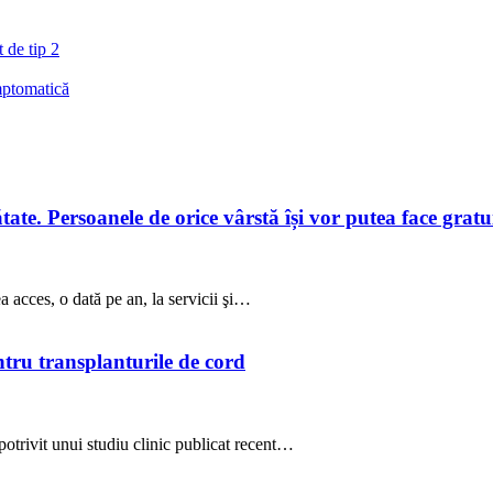
t de tip 2
mptomatică
te. Persoanele de orice vârstă își vor putea face gratuit
a acces, o dată pe an, la servicii şi…
ntru transplanturile de cord
potrivit unui studiu clinic publicat recent…