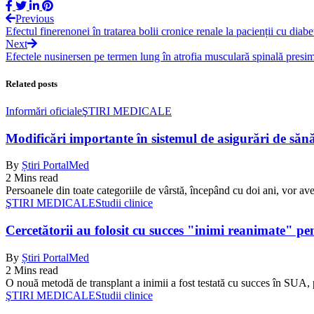
Previous
Efectul finerenonei în tratarea bolii cronice renale la pacienții cu diabe
Next
Efectele nusinersen pe termen lung în atrofia musculară spinală presi
Related posts
Informări oficiale
ŞTIRI MEDICALE
Modificări importante în sistemul de asigurări de sănăta
By
Știri PortalMed
2 Mins read
Persoanele din toate categoriile de vârstă, începând cu doi ani, vor ave
ŞTIRI MEDICALE
Studii clinice
Cercetătorii au folosit cu succes "inimi reanimate" pe
By
Știri PortalMed
2 Mins read
O nouă metodă de transplant a inimii a fost testată cu succes în SUA, 
ŞTIRI MEDICALE
Studii clinice