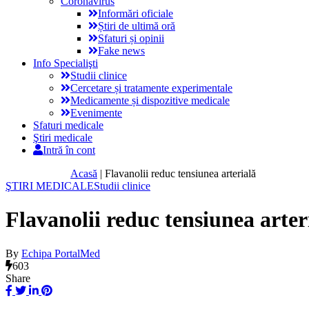
Coronavirus
Informări oficiale
Știri de ultimă oră
Sfaturi și opinii
Fake news
Info Specialişti
Studii clinice
Cercetare și tratamente experimentale
Medicamente și dispozitive medicale
Evenimente
Sfaturi medicale
Ştiri medicale
Intră în cont
Acasă
|
Flavanolii reduc tensiunea arterială
ŞTIRI MEDICALE
Studii clinice
Flavanolii reduc tensiunea arter
By
Echipa PortalMed
603
Share