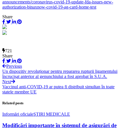
announcements/coronavirus-covid-19-update-fda-issues-new-
authorization-binaxnow-covid-19-ag-card-home-test
Share
721
Share
Previous
Un dispozitiv revoluționar pentru repararea rupturii ligamentului
încrucișat anterior al genunchiului a fost aprobat în S.U.A.
Next
Vaccinul anti-COVID-19 ar putea fi distribuit simultan în toate
statele membre UE
Related posts
Informări oficiale
ŞTIRI MEDICALE
Modificări importante în sistemul de asigurări de