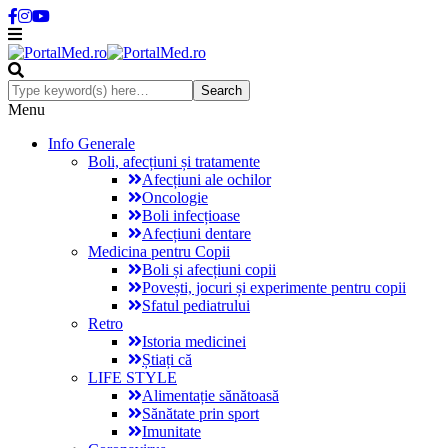
Menu
Info Generale
Boli, afecțiuni și tratamente
Afecțiuni ale ochilor
Oncologie
Boli infecțioase
Afecțiuni dentare
Medicina pentru Copii
Boli și afecțiuni copii
Povești, jocuri și experimente pentru copii
Sfatul pediatrului
Retro
Istoria medicinei
Știați că
LIFE STYLE
Alimentație sănătoasă
Sănătate prin sport
Imunitate