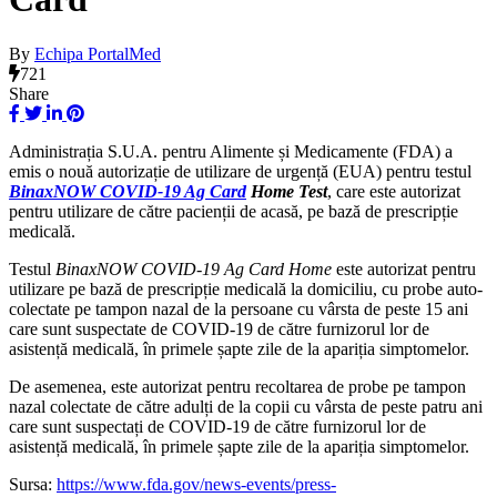
By
Echipa PortalMed
721
Share
Administrația S.U.A. pentru Alimente și Medicamente (FDA) a
emis o nouă autorizație de utilizare de urgență (EUA) pentru testul
BinaxNOW COVID-19 Ag Card
Home Test
, care este autorizat
pentru utilizare de către pacienții de acasă, pe bază de prescripție
medicală.
Testul
BinaxNOW COVID-19 Ag Card Home
este autorizat pentru
utilizare pe bază de prescripție medicală la domiciliu, cu probe auto-
colectate pe tampon nazal de la persoane cu vârsta de peste 15 ani
care sunt suspectate de COVID-19 de către furnizorul lor de
asistență medicală, în primele șapte zile de la apariția simptomelor.
De asemenea, este autorizat pentru recoltarea de probe pe tampon
nazal colectate de către adulți de la copii cu vârsta de peste patru ani
care sunt suspectați de COVID-19 de către furnizorul lor de
asistență medicală, în primele șapte zile de la apariția simptomelor.
Sursa:
https://www.fda.gov/news-events/press-