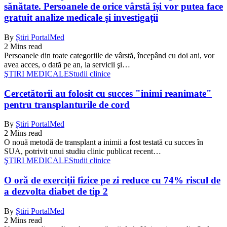
sănătate. Persoanele de orice vârstă își vor putea face
gratuit analize medicale şi investigaţii
By
Știri PortalMed
2 Mins read
Persoanele din toate categoriile de vârstă, începând cu doi ani, vor
avea acces, o dată pe an, la servicii şi…
ŞTIRI MEDICALE
Studii clinice
Cercetătorii au folosit cu succes "inimi reanimate"
pentru transplanturile de cord
By
Știri PortalMed
2 Mins read
O nouă metodă de transplant a inimii a fost testată cu succes în
SUA, potrivit unui studiu clinic publicat recent…
ŞTIRI MEDICALE
Studii clinice
O oră de exerciții fizice pe zi reduce cu 74% riscul de
a dezvolta diabet de tip 2
By
Știri PortalMed
2 Mins read