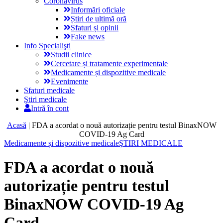
Coronavirus
Informări oficiale
Știri de ultimă oră
Sfaturi și opinii
Fake news
Info Specialişti
Studii clinice
Cercetare și tratamente experimentale
Medicamente și dispozitive medicale
Evenimente
Sfaturi medicale
Ştiri medicale
Intră în cont
Acasă
|
FDA a acordat o nouă autorizație pentru testul BinaxNOW
COVID-19 Ag Card
Medicamente și dispozitive medicale
ŞTIRI MEDICALE
FDA a acordat o nouă
autorizație pentru testul
BinaxNOW COVID-19 Ag
Card