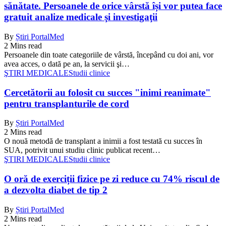
sănătate. Persoanele de orice vârstă își vor putea face
gratuit analize medicale şi investigaţii
By
Știri PortalMed
2 Mins read
Persoanele din toate categoriile de vârstă, începând cu doi ani, vor
avea acces, o dată pe an, la servicii şi…
ŞTIRI MEDICALE
Studii clinice
Cercetătorii au folosit cu succes "inimi reanimate"
pentru transplanturile de cord
By
Știri PortalMed
2 Mins read
O nouă metodă de transplant a inimii a fost testată cu succes în
SUA, potrivit unui studiu clinic publicat recent…
ŞTIRI MEDICALE
Studii clinice
O oră de exerciții fizice pe zi reduce cu 74% riscul de
a dezvolta diabet de tip 2
By
Știri PortalMed
2 Mins read