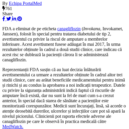
By
Echipa PortalMed
761
Share
FDA a eliminat de pe eticheta
canagliflozin
(
Invokana
, Invokamet,
Janssen), folosit în special pentru tratarea diabetului de tip 2,
avertismentul cu privire la riscul de amputare a membrelor
inferioare. Acest avertisment fusese adăugat în mai 2017, în urma
rezultatelor obținute în cadrul a două studii clinice, care indicau că
acest risc se dublează la pacienții cărora li se administrează
canagliflozin.
Reprezentanții FDA susțin că au luat decizia înlăturării
avertismentului ca urmare a rezultatelor obținute în cadrul altor trei
studii clinice, care au arătat beneficiile medicamentului pentru inimă
și rinichi și au condus la aprobarea a noi indicații terapeutice. Datele
cu privire la siguranța administrării indică faptul că riscurile de
amputare încă există, dar nu sunt la fel de mari cum s-a crezut
anterior, în special dacă starea de sănătate a pacienților este
monitorizată corespunzător. Medicii sunt încurajați, însă, să acorde o
atenție deosebită durerilor, ulcerelor și infecțiilor care pot să apară la
nivelul piciorului. Clinicienii pot raporta efectele adverse ale
canagliflozin pe care le observă în practica medicală către
MedWatch.