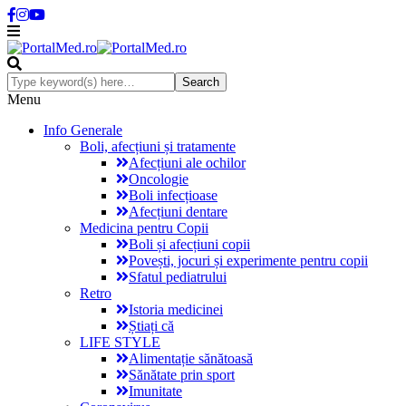
Menu
Info Generale
Boli, afecțiuni și tratamente
Afecțiuni ale ochilor
Oncologie
Boli infecțioase
Afecțiuni dentare
Medicina pentru Copii
Boli și afecțiuni copii
Povești, jocuri și experimente pentru copii
Sfatul pediatrului
Retro
Istoria medicinei
Știați că
LIFE STYLE
Alimentație sănătoasă
Sănătate prin sport
Imunitate