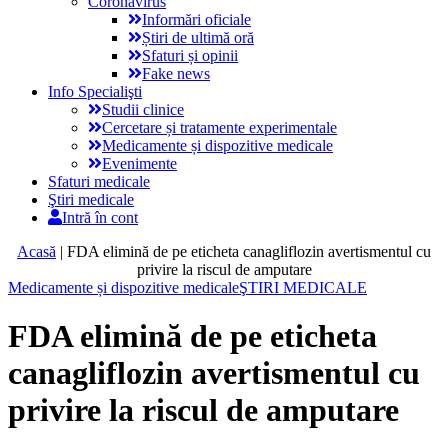
Coronavirus
Informări oficiale
Știri de ultimă oră
Sfaturi și opinii
Fake news
Info Specialişti
Studii clinice
Cercetare și tratamente experimentale
Medicamente și dispozitive medicale
Evenimente
Sfaturi medicale
Ştiri medicale
Intră în cont
Acasă
|
FDA elimină de pe eticheta canagliflozin avertismentul cu
privire la riscul de amputare
Medicamente și dispozitive medicale
ŞTIRI MEDICALE
FDA elimină de pe eticheta
canagliflozin avertismentul cu
privire la riscul de amputare