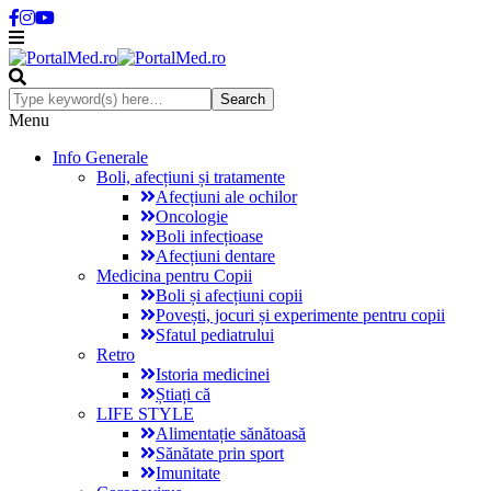
Menu
Info Generale
Boli, afecțiuni și tratamente
Afecțiuni ale ochilor
Oncologie
Boli infecțioase
Afecțiuni dentare
Medicina pentru Copii
Boli și afecțiuni copii
Povești, jocuri și experimente pentru copii
Sfatul pediatrului
Retro
Istoria medicinei
Știați că
LIFE STYLE
Alimentație sănătoasă
Sănătate prin sport
Imunitate