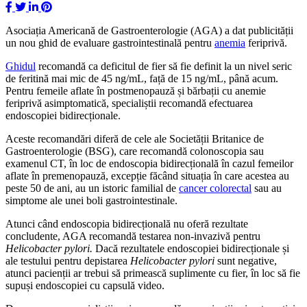
Asociația Americană de Gastroenterologie (AGA) a dat publicității
un nou ghid de evaluare gastrointestinală pentru
anemia
feriprivă.
Ghidul
recomandă ca deficitul de fier să fie definit la un nivel seric
de feritină mai mic de 45 ng/mL, față de 15 ng/mL, până acum.
Pentru femeile aflate în postmenopauză și bărbații cu anemie
feriprivă asimptomatică, specialiștii recomandă efectuarea
endoscopiei bidirecționale.
Aceste recomandări diferă de cele ale Societății Britanice de
Gastroenterologie (BSG), care recomandă colonoscopia sau
examenul CT, în loc de endoscopia bidirecțională în cazul femeilor
aflate în premenopauză, excepție făcând situația în care acestea au
peste 50 de ani, au un istoric familial de
cancer colorectal
sau au
simptome ale unei boli gastrointestinale.
Atunci când endoscopia bidirecțională nu oferă rezultate
concludente, AGA recomandă testarea non-invazivă pentru
Helicobacter pylori.
Dacă rezultatele endoscopiei bidirecționale și
ale testului pentru depistarea
Helicobacter pylori
sunt negative,
atunci pacienții ar trebui să primească suplimente cu fier, în loc să fie
supuși endoscopiei cu capsulă video.