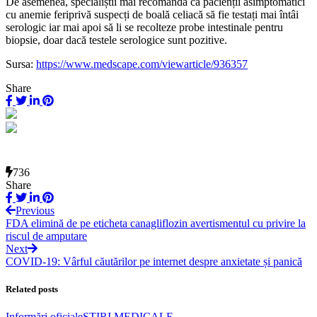
De asemenea, specialiștii mai recomandă ca pacienții asimptomatici
cu anemie feriprivă suspecți de boală celiacă să fie testați mai întâi
serologic iar mai apoi să li se recolteze probe intestinale pentru
biopsie, doar dacă testele serologice sunt pozitive.
Sursa:
https://www.medscape.com/viewarticle/936357
Share
736
Share
Previous
FDA elimină de pe eticheta canagliflozin avertismentul cu privire la
riscul de amputare
Next
COVID-19: Vârful căutărilor pe internet despre anxietate și panică
Related posts
Informări oficiale
ŞTIRI MEDICALE