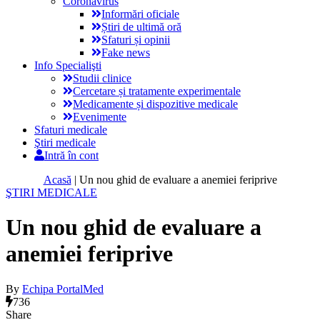
Coronavirus
Informări oficiale
Știri de ultimă oră
Sfaturi și opinii
Fake news
Info Specialişti
Studii clinice
Cercetare și tratamente experimentale
Medicamente și dispozitive medicale
Evenimente
Sfaturi medicale
Ştiri medicale
Intră în cont
Acasă
|
Un nou ghid de evaluare a anemiei feriprive
ŞTIRI MEDICALE
Un nou ghid de evaluare a
anemiei feriprive
By
Echipa PortalMed
736
Share