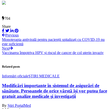
704
Share
Previous
Monoterapia antivirală pentru pacienții spitalizați cu COVID-19 nu
este suficientă
Next
Vaccinarea împotriva HPV și riscul de cancer de col uterin invaziv
Related posts
Informări oficiale
ŞTIRI MEDICALE
Modificări importante în sistemul de asigurări de
sănătate. Persoanele de orice vârstă își vor putea face
gratuit analize medicale şi investigaţii
By
Știri PortalMed