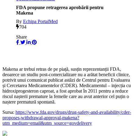
FDA propune retragerea aprobării pentru
Makena
By
Echipa PortalMed
704
Share
Makena ar trebui retras de pe piață, susțin reprezentanții FDA,
deoarece un studiu post-comercializare nu a arătat beneficii clinice,
potrivit unui comunicat publicat astăzi de Centrul pentru Evaluarea
și Cercetarea Medicamentelor (CDER). Medicamentul – injecția cu
hidroxiprogesteron caproat, a fost aprobat în 2011 pentru a reduce
riscul nașterii premature la femeile care au avut anterior cel puțin o
naștere prematură spontană.
Sursa:
https://www.fda.gov/drugs/drug-safety-and-availability/cder-
proposes-withdrawal-approval-makena?
utm_medium=email&utm_source=govdelivery