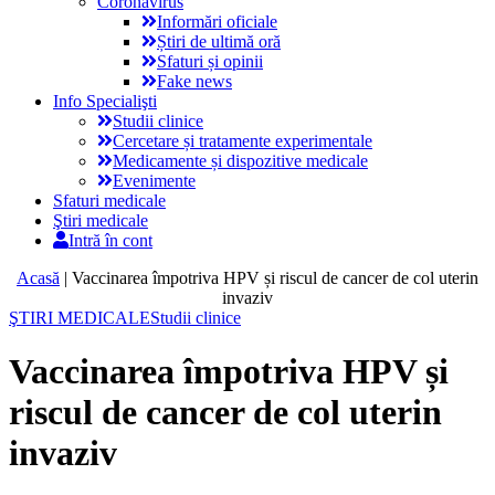
Coronavirus
Informări oficiale
Știri de ultimă oră
Sfaturi și opinii
Fake news
Info Specialişti
Studii clinice
Cercetare și tratamente experimentale
Medicamente și dispozitive medicale
Evenimente
Sfaturi medicale
Ştiri medicale
Intră în cont
Acasă
|
Vaccinarea împotriva HPV și riscul de cancer de col uterin
invaziv
ŞTIRI MEDICALE
Studii clinice
Vaccinarea împotriva HPV și
riscul de cancer de col uterin
invaziv