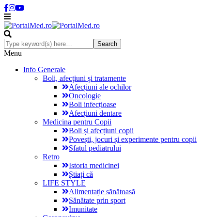
Menu
Info Generale
Boli, afecțiuni și tratamente
Afecțiuni ale ochilor
Oncologie
Boli infecțioase
Afecțiuni dentare
Medicina pentru Copii
Boli și afecțiuni copii
Povești, jocuri și experimente pentru copii
Sfatul pediatrului
Retro
Istoria medicinei
Știați că
LIFE STYLE
Alimentație sănătoasă
Sănătate prin sport
Imunitate