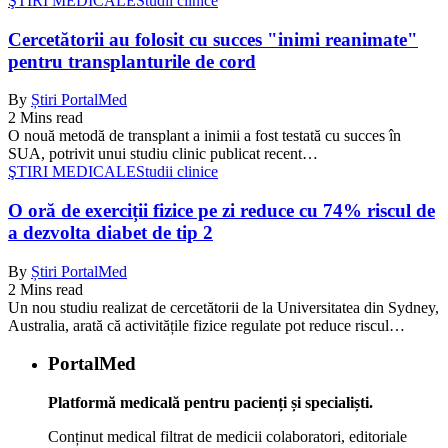
ŞTIRI MEDICALE
Studii clinice
Cercetătorii au folosit cu succes "inimi reanimate"
pentru transplanturile de cord
By
Știri PortalMed
2 Mins read
O nouă metodă de transplant a inimii a fost testată cu succes în
SUA, potrivit unui studiu clinic publicat recent…
ŞTIRI MEDICALE
Studii clinice
O oră de exerciții fizice pe zi reduce cu 74% riscul de
a dezvolta diabet de tip 2
By
Știri PortalMed
2 Mins read
Un nou studiu realizat de cercetătorii de la Universitatea din Sydney,
Australia, arată că activitățile fizice regulate pot reduce riscul…
PortalMed
Platformă medicală pentru pacienți și specialiști.
Conținut medical filtrat de medicii colaboratori, editoriale