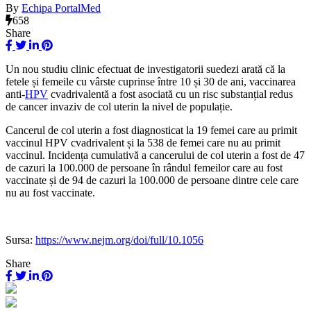
By
Echipa PortalMed
658
Share
Un nou studiu clinic efectuat de investigatorii suedezi arată că
la
fetele și femeile cu vârste cuprinse între 10 și 30 de ani, vaccinarea
anti-
HPV
cvadrivalentă a fost asociată cu un risc substanțial redus
de cancer invaziv de col uterin la nivel de populație.
Cancerul de col uterin a fost diagnosticat la 19 femei care au primit
vaccinul HPV cvadrivalent și la 538 de femei care nu au primit
vaccinul. Incidența cumulativă a cancerului de col uterin a fost de 47
de cazuri la 100.000 de persoane în rândul femeilor care au fost
vaccinate și de 94 de cazuri la 100.000 de persoane dintre cele care
nu au fost vaccinate.
Sursa:
https://www.nejm.org/doi/full/10.1056
Share