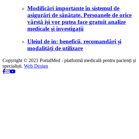
Modificări importante în sistemul de
asigurări de sănătate. Persoanele de orice
vârstă își vor putea face gratuit analize
medicale şi investigaţii
Uleiul de in: beneficii, recomandări și
modalități de utilizare
Copyright © 2021 PortalMed - platformă medicală pentru pacienți și
specialiști.
Web Design