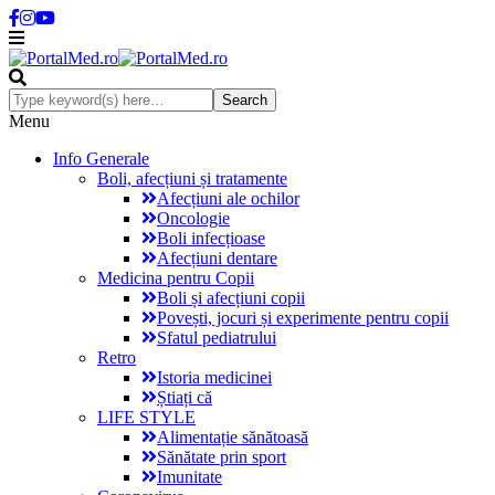
Menu
Info Generale
Boli, afecțiuni și tratamente
Afecțiuni ale ochilor
Oncologie
Boli infecțioase
Afecțiuni dentare
Medicina pentru Copii
Boli și afecțiuni copii
Povești, jocuri și experimente pentru copii
Sfatul pediatrului
Retro
Istoria medicinei
Știați că
LIFE STYLE
Alimentație sănătoasă
Sănătate prin sport
Imunitate