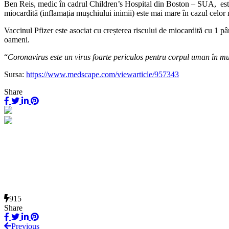
Ben Reis, medic în cadrul Children’s Hospital din Boston – SUA,
es
miocardită (inflamația mușchiului inimii) este mai mare în cazul celor
Vaccinul Pfizer este asociat cu creșterea riscului de miocardită cu 1 p
oameni.
“
Coronavirus este un virus foarte periculos pentru corpul uman în m
Sursa:
https://www.medscape.com/viewarticle/957343
Share
915
Share
Previous