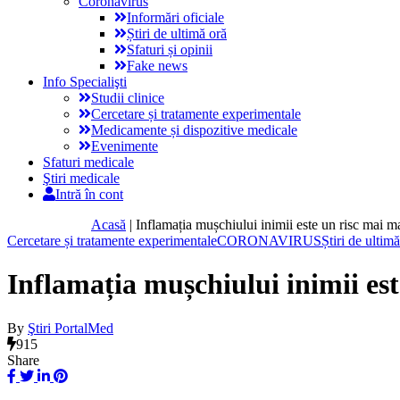
Coronavirus
Informări oficiale
Știri de ultimă oră
Sfaturi și opinii
Fake news
Info Specialişti
Studii clinice
Cercetare și tratamente experimentale
Medicamente și dispozitive medicale
Evenimente
Sfaturi medicale
Ştiri medicale
Intră în cont
Acasă
|
Inflamația mușchiului inimii este un risc mai m
Cercetare și tratamente experimentale
CORONAVIRUS
Știri de ultim
Inflamația mușchiului inimii est
By
Ştiri PortalMed
915
Share