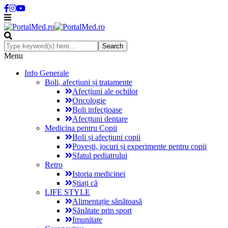
Menu
Info Generale
Boli, afecțiuni și tratamente
Afecțiuni ale ochilor
Oncologie
Boli infecțioase
Afecțiuni dentare
Medicina pentru Copii
Boli și afecțiuni copii
Povești, jocuri și experimente pentru copii
Sfatul pediatrului
Retro
Istoria medicinei
Știați că
LIFE STYLE
Alimentație sănătoasă
Sănătate prin sport
Imunitate