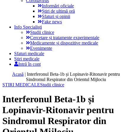
Coronavirus
Informări oficiale
Știri de ultimă oră
Sfaturi și opinii
Fake news
Info Specialişti
Studii clinice
Cercetare și tratamente experimentale
Medicamente și dispozitive medicale
Evenimente
Sfaturi medicale
Ştiri medicale
Intră în cont
Acasă
|
Interferonul Beta-1b și Lopinavir-Ritonavir pentru
Sindromul Respirator din Orientul Mijlociu
ŞTIRI MEDICALE
Studii clinice
Interferonul Beta-1b și
Lopinavir-Ritonavir pentru
Sindromul Respirator din
Orientul Mijlociu