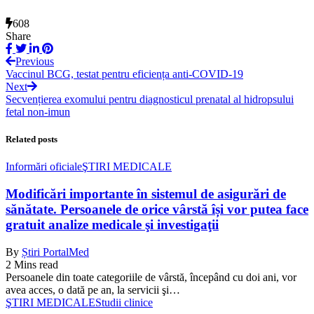
608
Share
Previous
Vaccinul BCG, testat pentru eficiența anti-COVID-19
Next
Secvențierea exomului pentru diagnosticul prenatal al hidropsului
fetal non-imun
Related posts
Informări oficiale
ŞTIRI MEDICALE
Modificări importante în sistemul de asigurări de
sănătate. Persoanele de orice vârstă își vor putea face
gratuit analize medicale şi investigaţii
By
Știri PortalMed
2 Mins read
Persoanele din toate categoriile de vârstă, începând cu doi ani, vor
avea acces, o dată pe an, la servicii şi…
ŞTIRI MEDICALE
Studii clinice