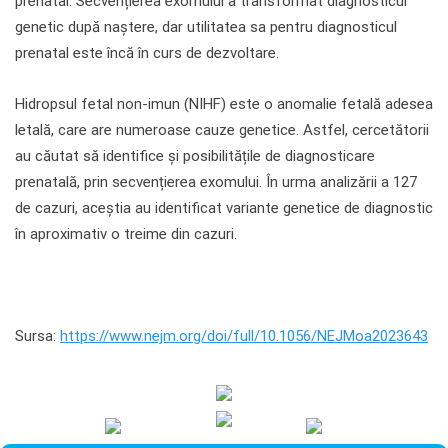
prenatal. Secvențierea exomului a transformat diagnosticul
genetic după naștere, dar utilitatea sa pentru diagnosticul
prenatal este încă în curs de dezvoltare.
Hidropsul fetal non-imun (NIHF) este o anomalie fetală adesea
letală, care are numeroase cauze genetice. Astfel, cercetătorii
au căutat să identifice și posibilitățile de diagnosticare
prenatală, prin secvențierea exomului. În urma analizării a 127
de cazuri, aceștia au identificat variante genetice de diagnostic
în aproximativ o treime din cazuri.
Sursa:
https://www.nejm.org/doi/full/10.1056/NEJMoa2023643