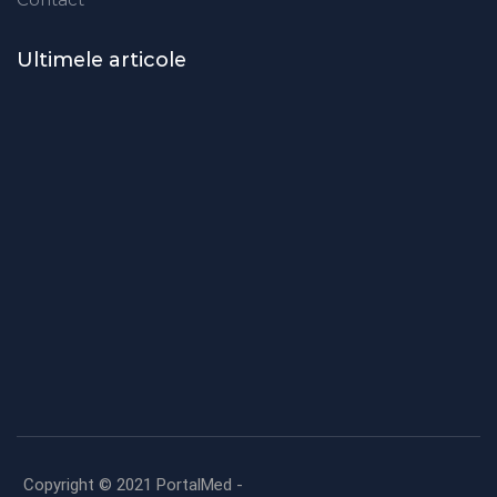
Ultimele articole
Modificări importante în sistemul
de asigurări de sănătate.
Persoanele de orice vârstă își vor
putea face gratuit analize
medicale şi investigaţii
Uleiul de in: beneficii,
recomandări și modalități de
utilizare
Copyright © 2021 PortalMed -