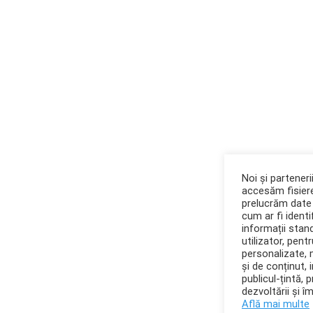
Noi și partener
accesăm fisiere
prelucrăm date 
cum ar fi identif
informații stan
utilizator, pent
personalizate,
și de conținut, 
publicul-țintă, 
dezvoltării și î
Află mai multe