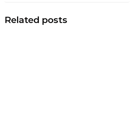
Related posts
informări oficiale
ştiri medicale
Modificări importante în sistemul
de asigurări de sănătate.
Persoanele de orice vârstă își vor
putea face gratuit analize medicale
şi investigaţii
By
Știri PortalMed