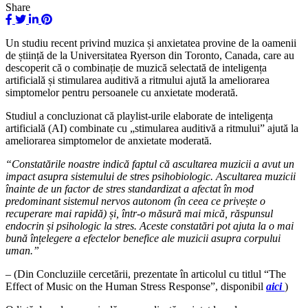
Share
Un studiu recent privind muzica și anxietatea provine de la oamenii
de știință de la Universitatea Ryerson din Toronto, Canada, care au
descoperit că o combinație de muzică selectată de inteligența
artificială și stimularea auditivă a ritmului ajută la ameliorarea
simptomelor pentru persoanele cu anxietate moderată.
Studiul a concluzionat că playlist-urile elaborate de inteligența
artificială (AI) combinate cu „stimularea auditivă a ritmului” ajută la
ameliorarea simptomelor de anxietate moderată.
“Constatările noastre indică faptul că ascultarea muzicii a avut un
impact asupra sistemului de stres psihobiologic. Ascultarea muzicii
înainte de un factor de stres standardizat a afectat în mod
predominant sistemul nervos autonom (în ceea ce privește o
recuperare mai rapidă) și, într-o măsură mai mică, răspunsul
endocrin și psihologic la stres. Aceste constatări pot ajuta la o mai
bună înțelegere a efectelor benefice ale muzicii asupra corpului
uman.”
–
(Din Concluziile cercetării, prezentate în articolul cu titlul “The
Effect of Music on the Human Stress Response”, disponibil
aici
)