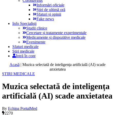
Coronavirus
Informări oficiale
Știri de ultimă oră
Sfaturi și opinii
Fake news
Info Specialişti
Studii clinice
Cercetare și tratamente experimentale
Medicamente și dispozitive medicale
Evenimente
Sfaturi medicale
Ştiri medicale
Intră în cont
Acasă
|
Muzica selectată de inteligența artificială (AI) scade
anxietatea
ŞTIRI MEDICALE
Muzica selectată de inteligența
artificială (AI) scade anxietatea
By
Echipa PortalMed
2270