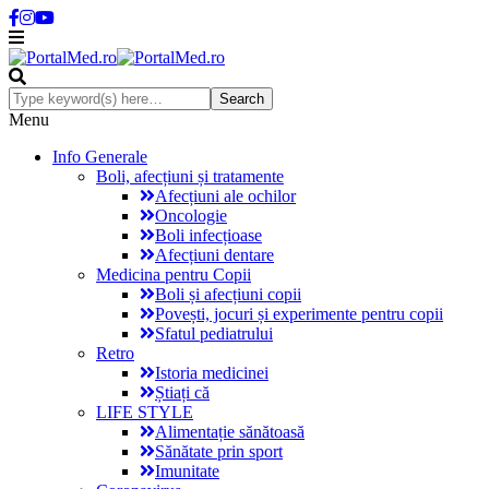
Menu
Info Generale
Boli, afecțiuni și tratamente
Afecțiuni ale ochilor
Oncologie
Boli infecțioase
Afecțiuni dentare
Medicina pentru Copii
Boli și afecțiuni copii
Povești, jocuri și experimente pentru copii
Sfatul pediatrului
Retro
Istoria medicinei
Știați că
LIFE STYLE
Alimentație sănătoasă
Sănătate prin sport
Imunitate