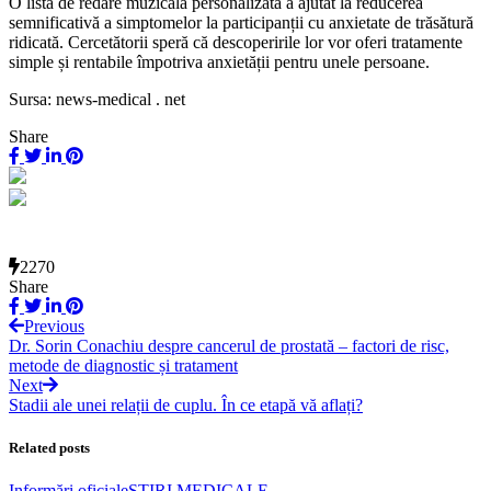
O listă de redare muzicală personalizată a ajutat la reducerea
semnificativă a simptomelor la participanții cu anxietate de trăsătură
ridicată. Cercetătorii speră că descoperirile lor vor oferi tratamente
simple și rentabile împotriva anxietății pentru unele persoane.
Sursa: news-medical . net
Share
2270
Share
Previous
Dr. Sorin Conachiu despre cancerul de prostată – factori de risc,
metode de diagnostic și tratament
Next
Stadii ale unei relații de cuplu. În ce etapă vă aflați?
Related posts
Informări oficiale
ŞTIRI MEDICALE