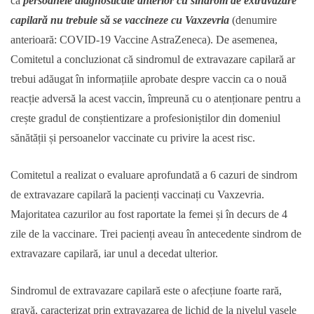
că
persoanele diagnosticate anterior cu sindrom de extravazare
capilară nu trebuie să se vaccineze cu Vaxzevria
(denumire
anterioară: COVID-19 Vaccine AstraZeneca). De asemenea,
Comitetul a concluzionat că sindromul de extravazare capilară ar
trebui adăugat în informațiile aprobate despre vaccin ca o nouă
reacție adversă la acest vaccin, împreună cu o atenționare pentru a
crește gradul de conștientizare a profesioniștilor din domeniul
sănătății și persoanelor vaccinate cu privire la acest risc.
Comitetul a realizat o evaluare aprofundată a 6 cazuri de sindrom
de extravazare capilară la pacienți vaccinați cu Vaxzevria.
Majoritatea cazurilor au fost raportate la femei și în decurs de 4
zile de la vaccinare. Trei pacienți aveau în antecedente sindrom de
extravazare capilară, iar unul a decedat ulterior.
Sindromul de extravazare capilară este o afecțiune foarte rară,
gravă, caracterizat prin extravazarea de lichid de la nivelul vasele