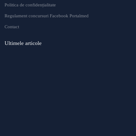
Politica de confidențialitate
Regulament concursuri Facebook Portalmed
Contact
Ultimele articole
Modificări importante în sistemul de
asigurări de sănătate. Persoanele de
orice vârstă își vor putea face gratuit
analize medicale şi investigaţii
Uleiul de in: beneficii, recomandări și
modalități de utilizare