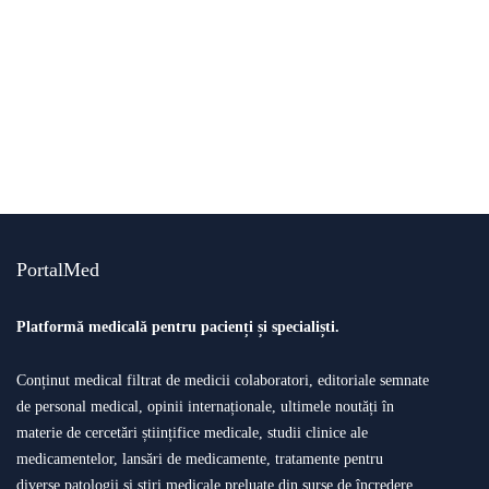
ştiri medicale
studii clinice
O oră de exerciții fizice pe zi reduce cu 74%
riscul de a dezvolta diabet de tip 2
By
Știri PortalMed
PortalMed
Platformă medicală pentru pacienți și specialiști.
Conținut medical filtrat de medicii colaboratori, editoriale semnate
de personal medical, opinii internaționale, ultimele noutăți în
materie de cercetări științifice medicale, studii clinice ale
medicamentelor, lansări de medicamente, tratamente pentru
diverse patologii și știri medicale preluate din surse de încredere.