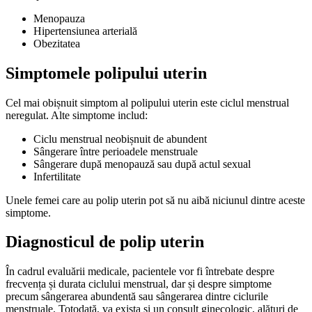
Menopauza
Hipertensiunea arterială
Obezitatea
Simptomele polipului uterin
Cel mai obișnuit simptom al polipului uterin este ciclul menstrual
neregulat. Alte simptome includ:
Ciclu menstrual neobișnuit de abundent
Sângerare între perioadele menstruale
Sângerare după menopauză sau după actul sexual
Infertilitate
Unele femei care au polip uterin pot să nu aibă niciunul dintre aceste
simptome.
Diagnosticul de polip uterin
În cadrul evaluării medicale, pacientele vor fi întrebate despre
frecvența și durata ciclului menstrual, dar și despre simptome
precum sângerarea abundentă sau sângerarea dintre ciclurile
menstruale. Totodată, va exista și un consult ginecologic, alături de