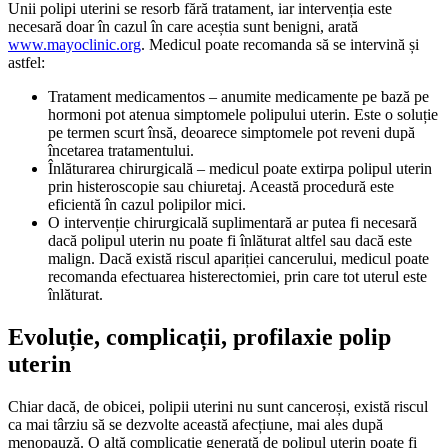
Unii polipi uterini se resorb fără tratament, iar intervenția este
necesară doar în cazul în care aceștia sunt benigni, arată
www.mayoclinic.org
. Medicul poate recomanda să se intervină și
astfel:
Tratament medicamentos – anumite medicamente pe bază pe
hormoni pot atenua simptomele polipului uterin. Este o soluție
pe termen scurt însă, deoarece simptomele pot reveni după
încetarea tratamentului.
Înlăturarea chirurgicală – medicul poate extirpa polipul uterin
prin histeroscopie sau chiuretaj. Această procedură este
eficientă în cazul polipilor mici.
O intervenție chirurgicală suplimentară ar putea fi necesară
dacă polipul uterin nu poate fi înlăturat altfel sau dacă este
malign. Dacă există riscul apariției cancerului, medicul poate
recomanda efectuarea histerectomiei, prin care tot uterul este
înlăturat.
Evoluție, complicații, profilaxie polip
uterin
Chiar dacă, de obicei, polipii uterini nu sunt canceroși, există riscul
ca mai târziu să se dezvolte această afecțiune, mai ales după
menopauză. O altă complicație generată de polipul uterin poate fi