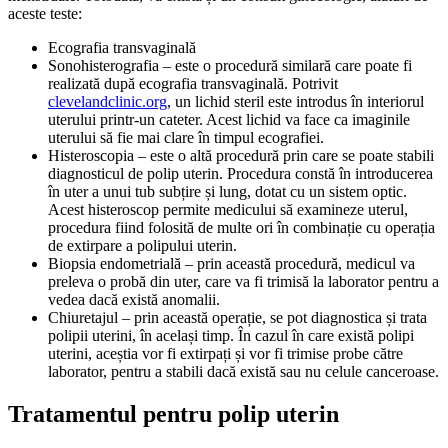
aceste teste:
Ecografia transvaginală
Sonohisterografia – este o procedură similară care poate fi
realizată după ecografia transvaginală. Potrivit
clevelandclinic.org
, un lichid steril este introdus în interiorul
uterului printr-un cateter. Acest lichid va face ca imaginile
uterului să fie mai clare în timpul ecografiei.
Histeroscopia – este o altă procedură prin care se poate stabili
diagnosticul de polip uterin. Procedura constă în introducerea
în uter a unui tub subțire și lung, dotat cu un sistem optic.
Acest histeroscop permite medicului să examineze uterul,
procedura fiind folosită de multe ori în combinație cu operația
de extirpare a polipului uterin.
Biopsia endometrială – prin această procedură, medicul va
preleva o probă din uter, care va fi trimisă la laborator pentru a
vedea dacă există anomalii.
Chiuretajul – prin această operație, se pot diagnostica și trata
polipii uterini, în același timp. În cazul în care există polipi
uterini, aceștia vor fi extirpați și vor fi trimise probe către
laborator, pentru a stabili dacă există sau nu celule canceroase.
Tratamentul pentru polip uterin