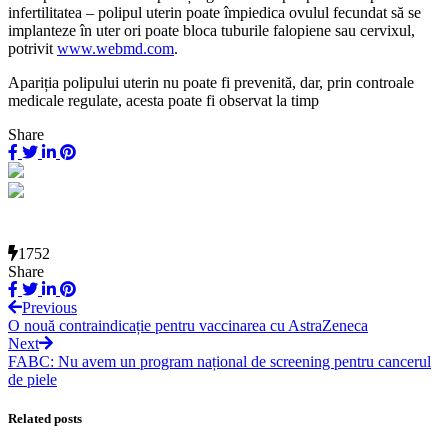
infertilitatea – polipul uterin poate împiedica ovulul fecundat să se
implanteze în uter ori poate bloca tuburile falopiene sau cervixul,
potrivit
www.webmd.com
.
Apariția polipului uterin nu poate fi prevenită, dar, prin controale
medicale regulate, acesta poate fi observat la timp
Share
1752
Share
Previous
O nouă contraindicație pentru vaccinarea cu AstraZeneca
Next
FABC: Nu avem un program național de screening pentru cancerul
de piele
Related posts