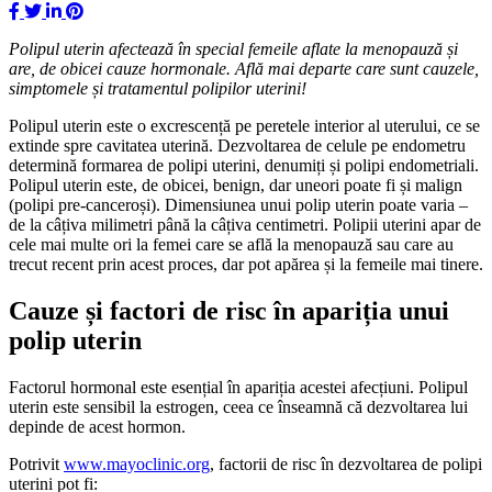
Polipul uterin afectează în special femeile aflate la menopauză și
are, de obicei cauze hormonale. Află mai departe care sunt cauzele,
simptomele și tratamentul polipilor uterini!
Polipul uterin este o excrescență pe peretele interior al uterului, ce se
extinde spre cavitatea uterină. Dezvoltarea de celule pe endometru
determină formarea de polipi uterini, denumiți și polipi endometriali.
Polipul uterin este, de obicei, benign, dar uneori poate fi și malign
(polipi pre-canceroși). Dimensiunea unui polip uterin poate varia –
de la câțiva milimetri până la câțiva centimetri. Polipii uterini apar de
cele mai multe ori la femei care se află la menopauză sau care au
trecut recent prin acest proces, dar pot apărea și la femeile mai tinere.
Cauze și factori de risc în apariția unui
polip uterin
Factorul hormonal este esențial în apariția acestei afecțiuni. Polipul
uterin este sensibil la estrogen, ceea ce înseamnă că dezvoltarea lui
depinde de acest hormon.
Potrivit
www.mayoclinic.org
, factorii de risc în dezvoltarea de polipi
uterini pot fi: