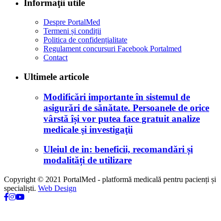
Informaţii utile
Despre PortalMed
Termeni și condiții
Politica de confidențialitate
Regulament concursuri Facebook Portalmed
Contact
Ultimele articole
Modificări importante în sistemul de
asigurări de sănătate. Persoanele de orice
vârstă își vor putea face gratuit analize
medicale şi investigaţii
Uleiul de in: beneficii, recomandări și
modalități de utilizare
Copyright © 2021 PortalMed - platformă medicală pentru pacienți și
specialiști.
Web Design