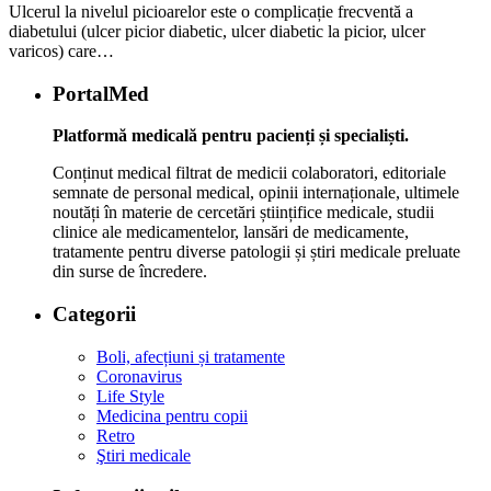
Ulcerul la nivelul picioarelor este o complicație frecventă a
diabetului (ulcer picior diabetic, ulcer diabetic la picior, ulcer
varicos) care…
PortalMed
Platformă medicală pentru pacienți și specialiști.
Conținut medical filtrat de medicii colaboratori, editoriale
semnate de personal medical, opinii internaționale, ultimele
noutăți în materie de cercetări științifice medicale, studii
clinice ale medicamentelor, lansări de medicamente,
tratamente pentru diverse patologii și știri medicale preluate
din surse de încredere.
Categorii
Boli, afecțiuni și tratamente
Coronavirus
Life Style
Medicina pentru copii
Retro
Ştiri medicale