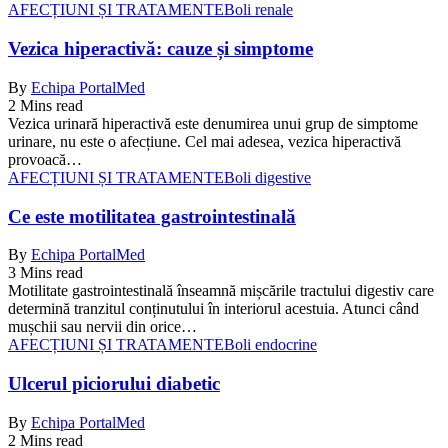
AFECȚIUNI ȘI TRATAMENTE
Boli renale
Vezica hiperactivă: cauze și simptome
By
Echipa PortalMed
2 Mins read
Vezica urinară hiperactivă este denumirea unui grup de simptome
urinare, nu este o afecțiune. Cel mai adesea, vezica hiperactivă
provoacă…
AFECȚIUNI ȘI TRATAMENTE
Boli digestive
Ce este motilitatea gastrointestinală
By
Echipa PortalMed
3 Mins read
Motilitate gastrointestinală înseamnă mișcările tractului digestiv care
determină tranzitul conținutului în interiorul acestuia. Atunci când
mușchii sau nervii din orice…
AFECȚIUNI ȘI TRATAMENTE
Boli endocrine
Ulcerul piciorului diabetic
By
Echipa PortalMed
2 Mins read