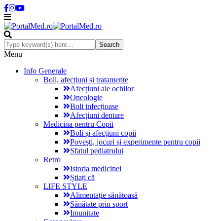
Menu
Info Generale
Boli, afecțiuni și tratamente
Afecțiuni ale ochilor
Oncologie
Boli infecțioase
Afecțiuni dentare
Medicina pentru Copii
Boli și afecțiuni copii
Povești, jocuri și experimente pentru copii
Sfatul pediatrului
Retro
Istoria medicinei
Știați că
LIFE STYLE
Alimentație sănătoasă
Sănătate prin sport
Imunitate