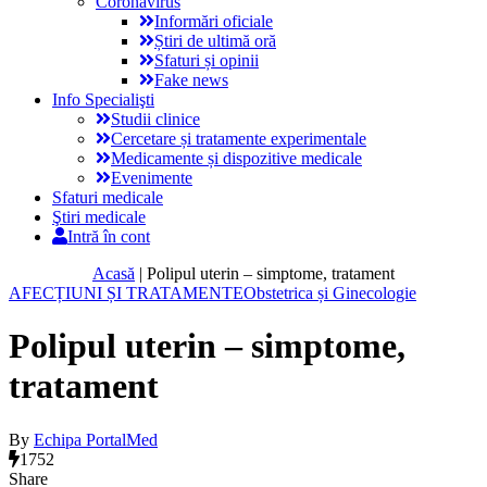
Coronavirus
Informări oficiale
Știri de ultimă oră
Sfaturi și opinii
Fake news
Info Specialişti
Studii clinice
Cercetare și tratamente experimentale
Medicamente și dispozitive medicale
Evenimente
Sfaturi medicale
Ştiri medicale
Intră în cont
Acasă
|
Polipul uterin – simptome, tratament
AFECȚIUNI ȘI TRATAMENTE
Obstetrica și Ginecologie
Polipul uterin – simptome,
tratament
By
Echipa PortalMed
1752
Share