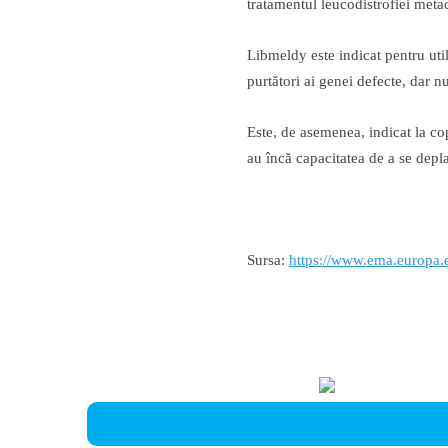
tratamentul leucodistrofiei met
Libmeldy este indicat pentru util
purtători ai genei defecte, dar 
Este, de asemenea, indicat la co
au încă capacitatea de a se depla
Sursa:
https://www.ema.europa.