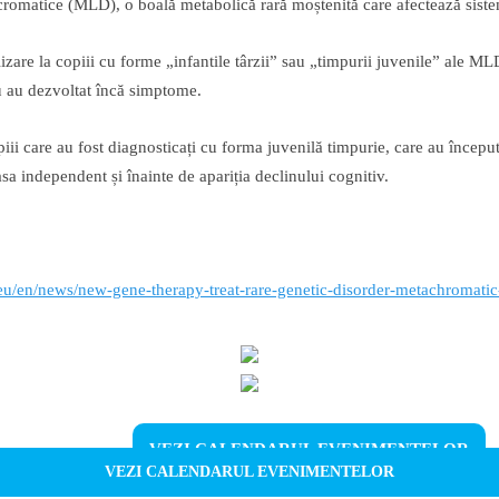
acromatice (MLD), o boală metabolică rară moștenită care afectează sist
izare la copiii cu forme „infantile târzii” sau „timpurii juvenile” ale MLD
nu au dezvoltat încă simptome.
piii care au fost diagnosticați cu forma juvenilă timpurie, care au încep
sa independent și înainte de apariția declinului cognitiv.
eu/en/news/new-gene-therapy-treat-rare-genetic-disorder-metachromati
VEZI CALENDARUL EVENIMENTELOR
VEZI CALENDARUL EVENIMENTELOR