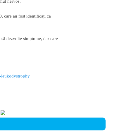
emul nervos.
, care au fost identificați ca
ut să dezvolte simptome, dar care
c-leukodystrophy