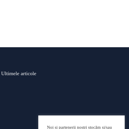
4% riscul de a
Ultimele articole
Modificări importante în
sistemul de asigurări de
Noi și partenerii noștri stocăm și/sau
sănătate. Persoanele de orice