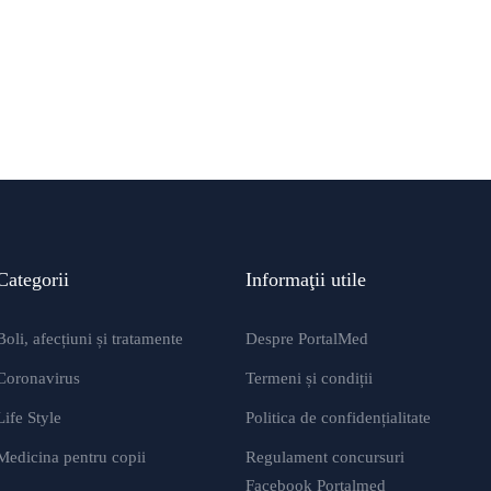
ştiri medicale
studii clinice
O oră de exerciții fizice pe zi reduce cu 7
dezvolta diabet de tip 2
By
Știri PortalMed
Categorii
Informaţii utile
Boli, afecțiuni și tratamente
Despre PortalMed
Coronavirus
Termeni și condiții
Life Style
Politica de confidențialitate
Medicina pentru copii
Regulament concursuri
Facebook Portalmed