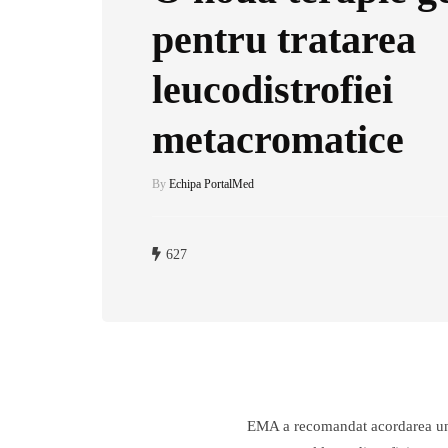
pentru tratarea
leucodistrofiei
metacromatice
By
Echipa PortalMed
627
EMA a recomandat acordarea unei