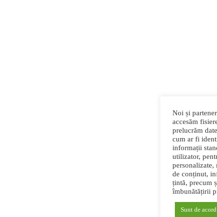
Noi și partener
accesăm fisiere
prelucrăm date
cum ar fi identi
informații sta
utilizator, pen
personalizate,
de conținut, in
țintă, precum ș
îmbunătățirii 
Sunt de acord