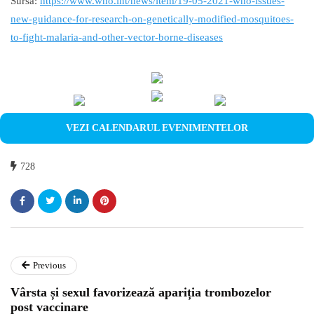
Sursa:
https://www.who.int/news/item/19-05-2021-who-issues-
new-guidance-for-research-on-genetically-modified-mosquitoes-
to-fight-malaria-and-other-vector-borne-diseases
VEZI CALENDARUL EVENIMENTELOR
728
Previous
Vârsta și sexul favorizează apariția trombozelor
post vaccinare