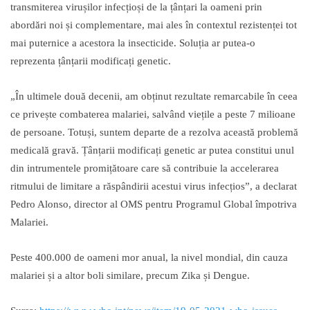
transmiterea virușilor infecțioși de la țânțari la oameni prin
abordări noi și complementare, mai ales în contextul rezistenței tot
mai puternice a acestora la insecticide. Soluția ar putea-o
reprezenta țânțarii modificați genetic.
„În ultimele două decenii, am obținut rezultate remarcabile în ceea
ce privește combaterea malariei, salvând viețile a peste 7 milioane
de persoane. Totuși, suntem departe de a rezolva această problemă
medicală gravă. Țânțarii modificați genetic ar putea constitui unul
din intrumentele promițătoare care să contribuie la accelerarea
ritmului de limitare a răspândirii acestui virus infecțios”, a declarat
Pedro Alonso, director al OMS pentru Programul Global împotriva
Malariei.
Peste 400.000 de oameni mor anual, la nivel mondial, din cauza
malariei și a altor boli similare, precum Zika și Dengue.