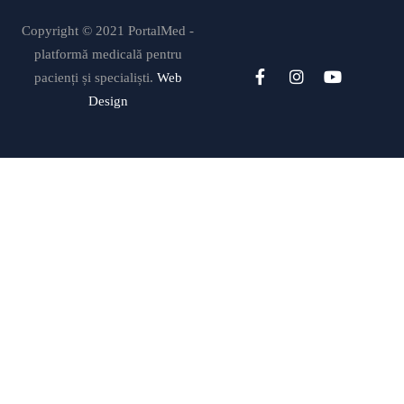
Copyright © 2021 PortalMed -
platformă medicală pentru
pacienți și specialiști.
Web
Design