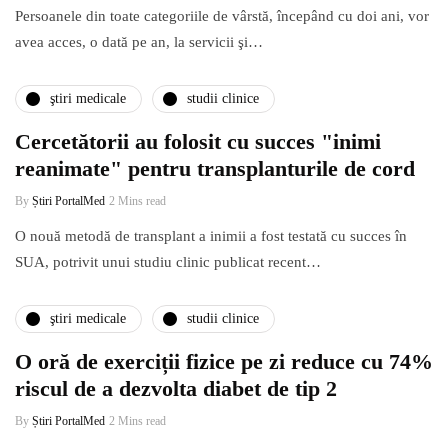
Persoanele din toate categoriile de vârstă, începând cu doi ani, vor
avea acces, o dată pe an, la servicii şi…
ştiri medicale
studii clinice
Cercetătorii au folosit cu succes "inimi
reanimate" pentru transplanturile de cord
By
Știri PortalMed
2 Mins read
O nouă metodă de transplant a inimii a fost testată cu succes în
SUA, potrivit unui studiu clinic publicat recent…
ştiri medicale
studii clinice
O oră de exerciții fizice pe zi reduce cu 74%
riscul de a dezvolta diabet de tip 2
By
Știri PortalMed
2 Mins read