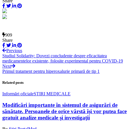
Share
909
Share
Previous
Studiul Solidarity: Dovezi concludente despre eficacitatea
medicamentelor existente, folosite experimental pentru COVID-19
Next
Primul tratament pentru hiperoxalurie primară de tip 1
Related posts
Informări oficiale
ŞTIRI MEDICALE
Modificări importante în sistemul de asigurări de
sănătate. Persoanele de orice vârstă își vor putea face
gratuit analize medicale şi investigaţii
By
Știri PortalMed