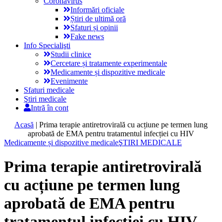
Coronavirus
Informări oficiale
Știri de ultimă oră
Sfaturi și opinii
Fake news
Info Specialişti
Studii clinice
Cercetare și tratamente experimentale
Medicamente și dispozitive medicale
Evenimente
Sfaturi medicale
Ştiri medicale
Intră în cont
Acasă
|
Prima terapie antiretrovirală cu acțiune pe termen lung
aprobată de EMA pentru tratamentul infecției cu HIV
Medicamente și dispozitive medicale
ŞTIRI MEDICALE
Prima terapie antiretrovirală
cu acțiune pe termen lung
aprobată de EMA pentru
tratamentul infecției cu HIV