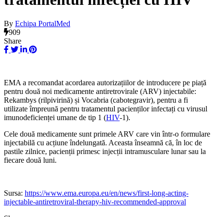
By
Echipa PortalMed
909
Share
EMA a recomandat acordarea autorizațiilor de introducere pe piață
pentru două noi medicamente antiretrovirale (ARV) injectabile:
Rekambys (rilpivirină) și Vocabria (cabotegravir), pentru a fi
utilizate împreună pentru tratamentul pacienților infectați cu virusul
imunodeficienței umane de tip 1 (
HIV
-1).
Cele două medicamente sunt primele ARV care vin într-o formulare
injectabilă cu acțiune îndelungată. Aceasta înseamnă că, în loc de
pastile zilnice, pacienții primesc injecții intramusculare lunar sau la
fiecare două luni.
Sursa:
https://www.ema.europa.eu/en/news/first-long-acting-
injectable-antiretroviral-therapy-hiv-recommended-approval