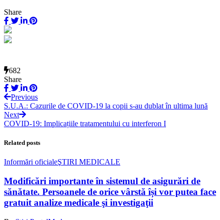
Share
682
Share
Previous
S.U.A.: Cazurile de COVID-19 la copii s-au dublat în ultima lună
Next
COVID-19: Implicațiile tratamentului cu interferon I
Related posts
Informări oficiale
ŞTIRI MEDICALE
Modificări importante în sistemul de asigurări de
sănătate. Persoanele de orice vârstă își vor putea face
gratuit analize medicale şi investigaţii