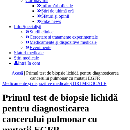
Coronavirus
Informări oficiale
Știri de ultimă oră
Sfaturi și opinii
Fake news
Info Specialişti
Studii clinice
Cercetare și tratamente experimentale
Medicamente și dispozitive medicale
Evenimente
Sfaturi medicale
Ştiri medicale
Intră în cont
Acasă
|
Primul test de biopsie lichidă pentru diagnosticarea
cancerului pulmonar cu mutații EGFR
Medicamente și dispozitive medicale
ŞTIRI MEDICALE
Primul test de biopsie lichidă
pentru diagnosticarea
cancerului pulmonar cu
mutații EGFR