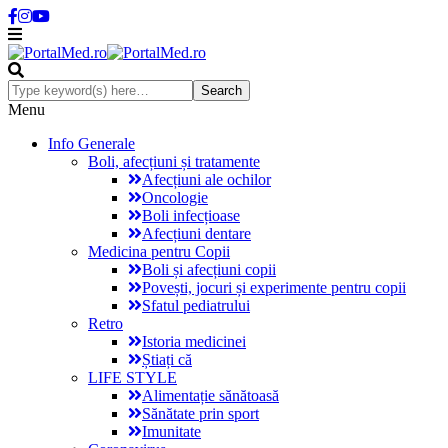
Menu
Info Generale
Boli, afecțiuni și tratamente
Afecțiuni ale ochilor
Oncologie
Boli infecțioase
Afecțiuni dentare
Medicina pentru Copii
Boli și afecțiuni copii
Povești, jocuri și experimente pentru copii
Sfatul pediatrului
Retro
Istoria medicinei
Știați că
LIFE STYLE
Alimentație sănătoasă
Sănătate prin sport
Imunitate