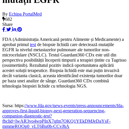
By
Echipa PortalMed
682
Share
FDA (Administrația Americană pentru Alimente și Medicamente) a
aprobat primul
test
de biopsie lichidă care detectează mutațiile
EGFR la nivelul metastazelor pulmonare ale tumorilor non-
microcelulare (NSCLC). Testul Guardant360 CDx este util din
perspectiva posibilității începerii timpurii a terapiei țintite cu Tagrisso
(ossimertinib). Rezultatul pozitiv indică oportunitatea aplicării
acestei soluții terapeutice. Biopsia lichidă este mai puțin invazivă
decât varianta clasică, aceasta identificând existența tumorilor doar
pe baza unei analize de sânge. Guardant360 CDx combină
tehnologia biopsiei lichide cu tehnologia NGS.
Sursa: https:
//www.fda.gov/news-events/press-announcements/fda-
approves-first-liquid-biopsy-next-generation-sequencing-
companion-diagnostic-test?
fbclid=IwAR3vo4wpPInX7qfm7OKQ1YEkDMJeDaYsF-
mmmeROOp0_vLT6Bu0b-CCvJhA