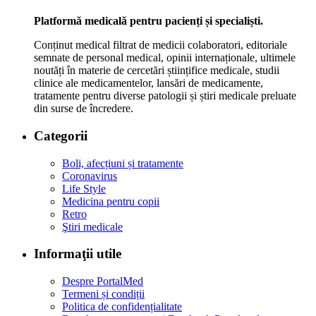
Platformă medicală pentru pacienți și specialiști.
Conținut medical filtrat de medicii colaboratori, editoriale
semnate de personal medical, opinii internaționale, ultimele
noutăți în materie de cercetări științifice medicale, studii
clinice ale medicamentelor, lansări de medicamente,
tratamente pentru diverse patologii și știri medicale preluate
din surse de încredere.
Categorii
Boli, afecțiuni și tratamente
Coronavirus
Life Style
Medicina pentru copii
Retro
Ştiri medicale
Informaţii utile
Despre PortalMed
Termeni și condiții
Politica de confidențialitate