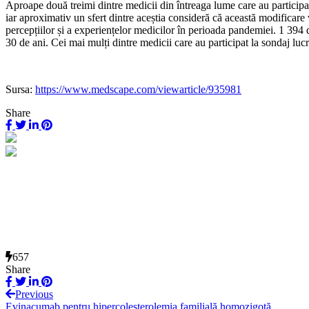
Aproape două treimi dintre medicii din întreaga lume care au participa
iar aproximativ un sfert dintre aceștia consideră că această modificar
percepțiilor și a experiențelor medicilor în perioada pandemiei. 1 394 di
30 de ani. Cei mai mulți dintre medicii care au participat la sondaj lucr
Sursa:
https://www.medscape.com/viewarticle/935981
Share
657
Share
Previous
Evinacumab pentru hipercolesterolemia familială homozigotă