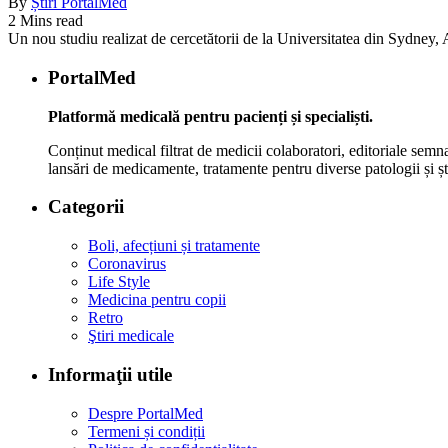
By
Știri PortalMed
2 Mins read
Un nou studiu realizat de cercetătorii de la Universitatea din Sydney, Au
PortalMed
Platformă medicală pentru pacienți și specialiști.
Conținut medical filtrat de medicii colaboratori, editoriale semna
lansări de medicamente, tratamente pentru diverse patologii și șt
Categorii
Boli, afecțiuni și tratamente
Coronavirus
Life Style
Medicina pentru copii
Retro
Ştiri medicale
Informaţii utile
Despre PortalMed
Termeni și condiții