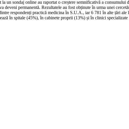
t la un sondaj online au raportat o creștere semnificativă a consumului
e va deveni permanentă. Rezultatele au fost obținute în urma unei cercetă
ntre respondenți practică medicina în S.U.A., iar 6 781 în alte țări ale l
ează în spitale (45%), în cabinete proprii (13%) și în clinici specializat