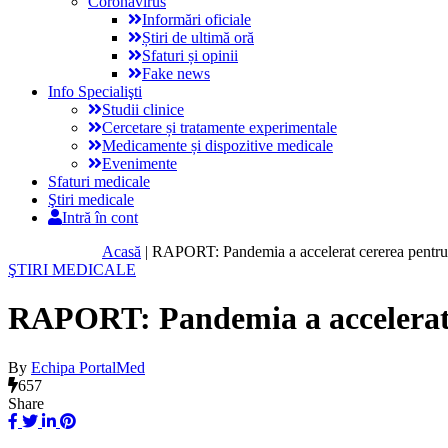
Coronavirus
Informări oficiale
Știri de ultimă oră
Sfaturi și opinii
Fake news
Info Specialişti
Studii clinice
Cercetare și tratamente experimentale
Medicamente și dispozitive medicale
Evenimente
Sfaturi medicale
Ştiri medicale
Intră în cont
Acasă
|
RAPORT: Pandemia a accelerat cererea pentru 
ŞTIRI MEDICALE
RAPORT: Pandemia a accelerat c
By
Echipa PortalMed
657
Share