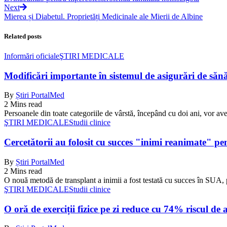
Next
Mierea și Diabetul. Proprietăți Medicinale ale Mierii de Albine
Related posts
Informări oficiale
ŞTIRI MEDICALE
Modificări importante în sistemul de asigurări de sănăta
By
Știri PortalMed
2 Mins read
Persoanele din toate categoriile de vârstă, începând cu doi ani, vor ave
ŞTIRI MEDICALE
Studii clinice
Cercetătorii au folosit cu succes "inimi reanimate" pe
By
Știri PortalMed
2 Mins read
O nouă metodă de transplant a inimii a fost testată cu succes în SUA, 
ŞTIRI MEDICALE
Studii clinice
O oră de exerciții fizice pe zi reduce cu 74% riscul de 