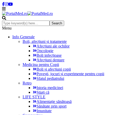
Menu
Info Generale
Boli, afecțiuni și tratamente
Afecțiuni ale ochilor
Oncologie
Boli infecțioase
Afecțiuni dentare
Medicina pentru Copii
Boli și afecțiuni copii
Povești, jocuri și experimente pentru copii
Sfatul pediatrului
Retro
Istoria medicinei
Știați că
LIFE STYLE
Alimentație sănătoasă
Sănătate prin sport
Imunitate