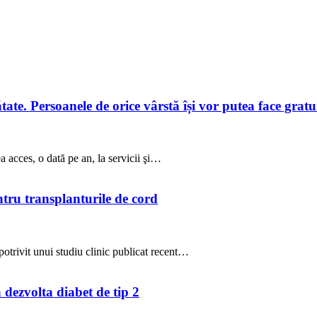
te. Persoanele de orice vârstă își vor putea face gratuit
a acces, o dată pe an, la servicii şi…
ntru transplanturile de cord
potrivit unui studiu clinic publicat recent…
a dezvolta diabet de tip 2