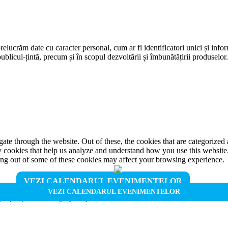
prelucrăm date cu caracter personal, cum ar fi identificatori unici și infor
ublicul-țintă, precum și în scopul dezvoltării și îmbunătățirii produselor
e through the website. Out of these, the cookies that are categorized a
rty cookies that help us analyze and understand how you use this websit
ting out of some of these cookies may affect your browsing experience.
VEZI CALENDARUL EVENIMENTELOR
VEZI CALENDARUL EVENIMENTELOR
properly. This category only includes cookies that ensures basic functio