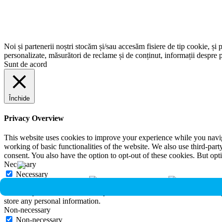
Noi și partenerii noștri stocăm și/sau accesăm fisiere de tip cookie, și 
personalizate, măsurători de reclame și de conținut, informații despre p
Sunt de acord
Închide
Privacy Overview
This website uses cookies to improve your experience while you navigat
working of basic functionalities of the website. We also use third-pa
consent. You also have the option to opt-out of these cookies. But op
Necessary
Necessary
Întotdeauna activate
Necessary cookies are absolutely essential for the website to function 
store any personal information.
Non-necessary
Non-necessary