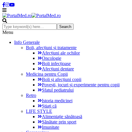
Menu
Info Generale
Boli, afecțiuni și tratamente
Afecțiuni ale ochilor
Oncologie
Boli infecțioase
Afecțiuni dentare
Medicina pentru Copii
Boli și afecțiuni copii
Povești, jocuri și experimente pentru copii
Sfatul pediatrului
Retro
Istoria medicinei
Știați că
LIFE STYLE
Alimentație sănătoasă
Sănătate prin sport
Imunitate