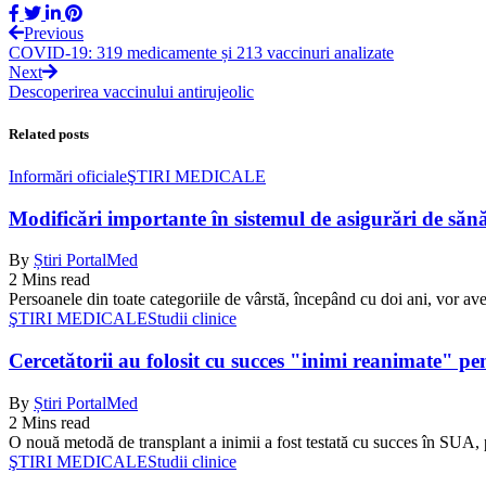
Previous
COVID-19: 319 medicamente și 213 vaccinuri analizate
Next
Descoperirea vaccinului antirujeolic
Related posts
Informări oficiale
ŞTIRI MEDICALE
Modificări importante în sistemul de asigurări de sănăta
By
Știri PortalMed
2 Mins read
Persoanele din toate categoriile de vârstă, începând cu doi ani, vor ave
ŞTIRI MEDICALE
Studii clinice
Cercetătorii au folosit cu succes "inimi reanimate" pe
By
Știri PortalMed
2 Mins read
O nouă metodă de transplant a inimii a fost testată cu succes în SUA, 
ŞTIRI MEDICALE
Studii clinice