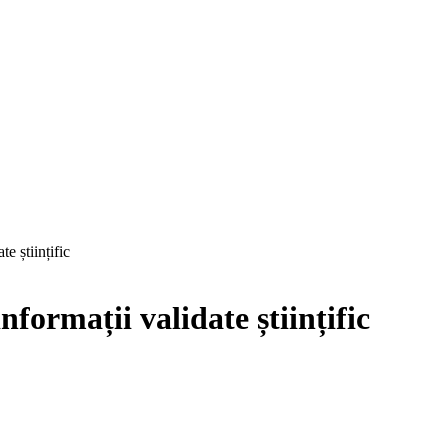
e științific
formații validate științific