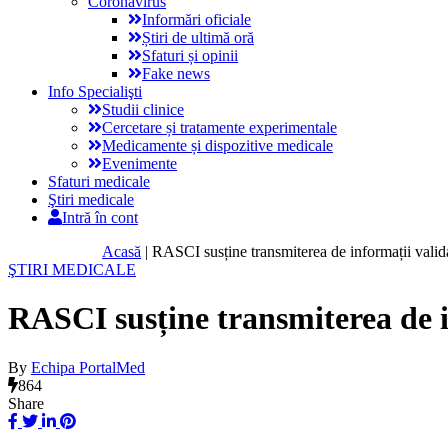
Coronavirus
Informări oficiale
Știri de ultimă oră
Sfaturi și opinii
Fake news
Info Specialişti
Studii clinice
Cercetare și tratamente experimentale
Medicamente și dispozitive medicale
Evenimente
Sfaturi medicale
Ştiri medicale
Intră în cont
Acasă
|
RASCI susține transmiterea de informații validat
ŞTIRI MEDICALE
RASCI susține transmiterea de in
By
Echipa PortalMed
864
Share