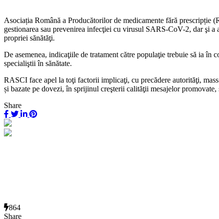
Asociația Română a Producătorilor de medicamente fără prescripție (RAS
gestionarea sau prevenirea infecţiei cu virusul SARS-CoV-2, dar şi a alt
propriei sănătăţi.
De asemenea, indicaţiile de tratament către populaţie trebuie să ia în c
specialiştii în sănătate.
RASCI face apel la toţi factorii implicaţi, cu precădere autorităţi, mass
și bazate pe dovezi, în sprijinul creşterii calităţii mesajelor promovat
Share
864
Share