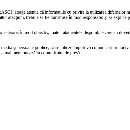
CI) atrage atenția că informaţiile cu privire la utilizarea diferitelor 
or afecţiuni, trebuie să fie transmise în mod responsabil şi să explice p
onsiderare, în mod obiectiv, toate tratamentele disponibile care au dovedi
-media şi persoane publice, să se ralieze împotriva comunicărilor nocive ş
e, se mai menționează în comunicatul de presă.