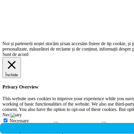
Noi și partenerii noștri stocăm și/sau accesăm fisiere de tip cookie, și 
personalizate, măsurători de reclame și de conținut, informații despre p
Sunt de acord
Închide
Privacy Overview
This website uses cookies to improve your experience while you navigat
working of basic functionalities of the website. We also use third-pa
consent. You also have the option to opt-out of these cookies. But op
Necessary
Necessary
Întotdeauna activate
Necessary cookies are absolutely essential for the website to function 