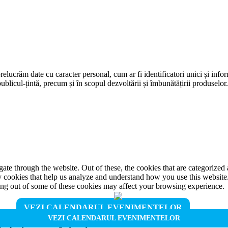
prelucrăm date cu caracter personal, cum ar fi identificatori unici și infor
ublicul-țintă, precum și în scopul dezvoltării și îmbunătățirii produselor
e through the website. Out of these, the cookies that are categorized a
rty cookies that help us analyze and understand how you use this websit
ting out of some of these cookies may affect your browsing experience.
VEZI CALENDARUL EVENIMENTELOR
VEZI CALENDARUL EVENIMENTELOR
properly. This category only includes cookies that ensures basic functio