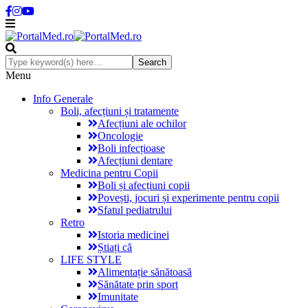
Menu
Info Generale
Boli, afecțiuni și tratamente
Afecțiuni ale ochilor
Oncologie
Boli infecțioase
Afecțiuni dentare
Medicina pentru Copii
Boli și afecțiuni copii
Povești, jocuri și experimente pentru copii
Sfatul pediatrului
Retro
Istoria medicinei
Știați că
LIFE STYLE
Alimentație sănătoasă
Sănătate prin sport
Imunitate