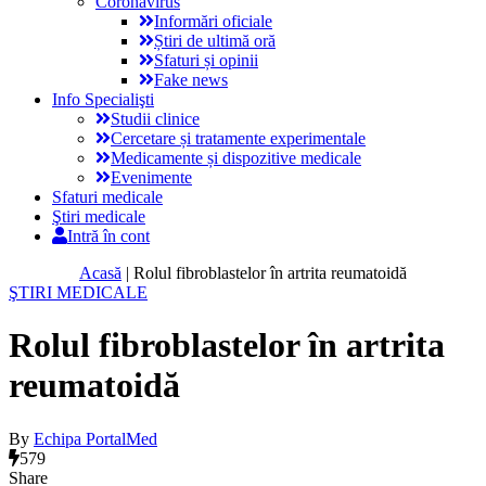
Coronavirus
Informări oficiale
Știri de ultimă oră
Sfaturi și opinii
Fake news
Info Specialişti
Studii clinice
Cercetare și tratamente experimentale
Medicamente și dispozitive medicale
Evenimente
Sfaturi medicale
Ştiri medicale
Intră în cont
Acasă
|
Rolul fibroblastelor în artrita reumatoidă
ŞTIRI MEDICALE
Rolul fibroblastelor în artrita
reumatoidă
By
Echipa PortalMed
579
Share