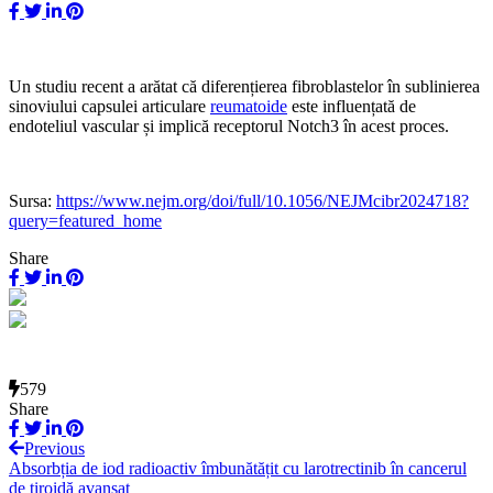
Un studiu recent a arătat că diferențierea fibroblastelor în sublinierea
sinoviului capsulei articulare
reumatoide
este influențată de
endoteliul vascular și implică receptorul Notch3 în acest proces.
Sursa:
https://www.nejm.org/doi/full/10.1056/NEJMcibr2024718?
query=featured_home
Share
579
Share
Previous
Absorbția de iod radioactiv îmbunătățit cu larotrectinib în cancerul
de tiroidă avansat