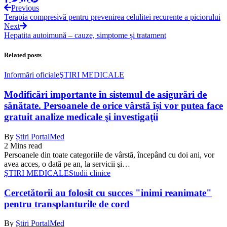
Previous
Terapia compresivă pentru prevenirea celulitei recurente a piciorului
Next
Hepatita autoimună – cauze, simptome și tratament
Related posts
Informări oficiale
ŞTIRI MEDICALE
Modificări importante în sistemul de asigurări de
sănătate. Persoanele de orice vârstă își vor putea face
gratuit analize medicale şi investigaţii
By
Știri PortalMed
2 Mins read
Persoanele din toate categoriile de vârstă, începând cu doi ani, vor
avea acces, o dată pe an, la servicii şi…
ŞTIRI MEDICALE
Studii clinice
Cercetătorii au folosit cu succes "inimi reanimate"
pentru transplanturile de cord
By
Știri PortalMed