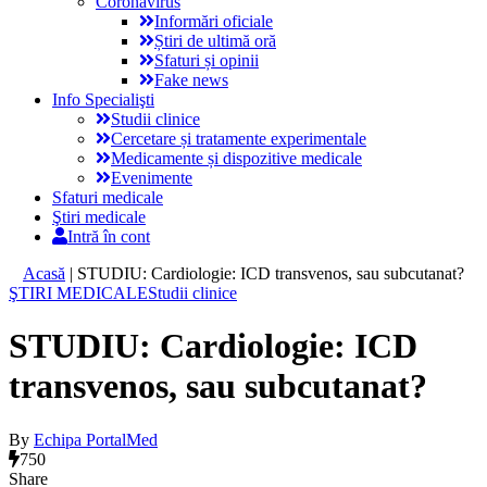
Coronavirus
Informări oficiale
Știri de ultimă oră
Sfaturi și opinii
Fake news
Info Specialişti
Studii clinice
Cercetare și tratamente experimentale
Medicamente și dispozitive medicale
Evenimente
Sfaturi medicale
Ştiri medicale
Intră în cont
Acasă
|
STUDIU: Cardiologie: ICD transvenos, sau subcutanat?
ŞTIRI MEDICALE
Studii clinice
STUDIU: Cardiologie: ICD
transvenos, sau subcutanat?
By
Echipa PortalMed
750
Share