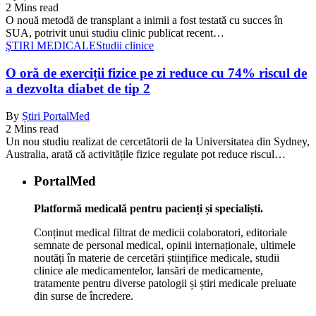
2 Mins read
O nouă metodă de transplant a inimii a fost testată cu succes în
SUA, potrivit unui studiu clinic publicat recent…
ŞTIRI MEDICALE
Studii clinice
O oră de exerciții fizice pe zi reduce cu 74% riscul de
a dezvolta diabet de tip 2
By
Știri PortalMed
2 Mins read
Un nou studiu realizat de cercetătorii de la Universitatea din Sydney,
Australia, arată că activitățile fizice regulate pot reduce riscul…
PortalMed
Platformă medicală pentru pacienți și specialiști.
Conținut medical filtrat de medicii colaboratori, editoriale
semnate de personal medical, opinii internaționale, ultimele
noutăți în materie de cercetări științifice medicale, studii
clinice ale medicamentelor, lansări de medicamente,
tratamente pentru diverse patologii și știri medicale preluate
din surse de încredere.