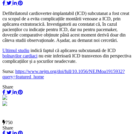
Defibrilatorul cardioverter-implantabil (ICD) subcutanat a fost creat
cu scopul de a evita complicațiile montării venoase a ICD, prin
aplicarea extratoracică. Investigatorii au constatat că, în cazul
pacienților cu indicație pentru ICD, dar nu pentru pacemaker,
dovezile comparative obținute până acest moment derivă doar din
câteva studii observaționale. Așadar, au demarat noi cercetări.
Ultimul studiu
indică faptul că aplicarea subcutanată de ICD
bolnavilor cardiaci
nu este inferioară ICD transvenos din perspectiva
complicațiilor și a șocurilor neadecvate.
Sursa:
https://www.nejm.org/doi/full/10.1056/NEJMoa1915932?
query=featured_home
Share
750
Share