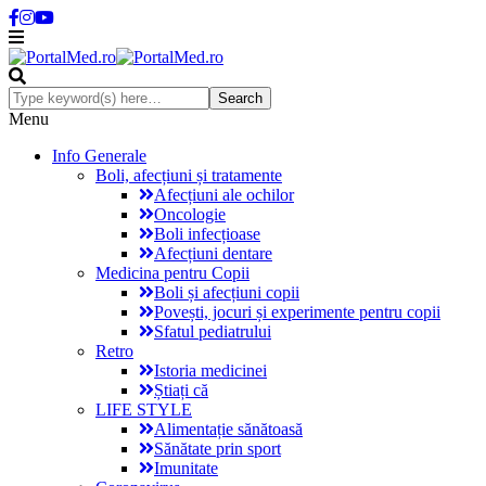
Menu
Info Generale
Boli, afecțiuni și tratamente
Afecțiuni ale ochilor
Oncologie
Boli infecțioase
Afecțiuni dentare
Medicina pentru Copii
Boli și afecțiuni copii
Povești, jocuri și experimente pentru copii
Sfatul pediatrului
Retro
Istoria medicinei
Știați că
LIFE STYLE
Alimentație sănătoasă
Sănătate prin sport
Imunitate