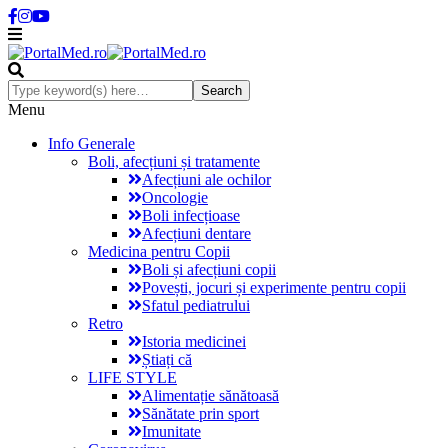
Menu
Info Generale
Boli, afecțiuni și tratamente
Afecțiuni ale ochilor
Oncologie
Boli infecțioase
Afecțiuni dentare
Medicina pentru Copii
Boli și afecțiuni copii
Povești, jocuri și experimente pentru copii
Sfatul pediatrului
Retro
Istoria medicinei
Știați că
LIFE STYLE
Alimentație sănătoasă
Sănătate prin sport
Imunitate