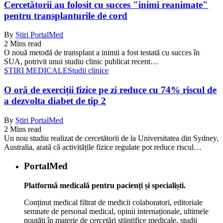
Cercetătorii au folosit cu succes "inimi reanimate"
pentru transplanturile de cord
By
Știri PortalMed
2 Mins read
O nouă metodă de transplant a inimii a fost testată cu succes în
SUA, potrivit unui studiu clinic publicat recent…
ŞTIRI MEDICALE
Studii clinice
O oră de exerciții fizice pe zi reduce cu 74% riscul de
a dezvolta diabet de tip 2
By
Știri PortalMed
2 Mins read
Un nou studiu realizat de cercetătorii de la Universitatea din Sydney,
Australia, arată că activitățile fizice regulate pot reduce riscul…
PortalMed
Platformă medicală pentru pacienți și specialiști.
Conținut medical filtrat de medicii colaboratori, editoriale
semnate de personal medical, opinii internaționale, ultimele
noutăți în materie de cercetări științifice medicale, studii