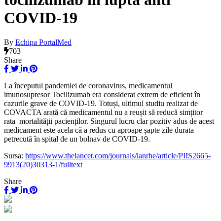
COVID-19
By
Echipa PortalMed
703
Share
La începutul pandemiei de coronavirus, medicamentul
imunosupresor Tocilizumab era considerat extrem de eficient în
cazurile grave de COVID-19. Totuși, ultimul studiu realizat de
COVACTA arată că medicamentul nu a reușit să reducă simțitor
rata mortalității pacienților. Singurul lucru clar pozitiv adus de acest
medicament este acela că a redus cu aproape șapte zile durata
petrecută în spital de un bolnav de COVID-19.
Sursa:
https://www.thelancet.com/journals/lanrhe/article/PIIS2665-
9913(20)30313-1/fulltext
Share