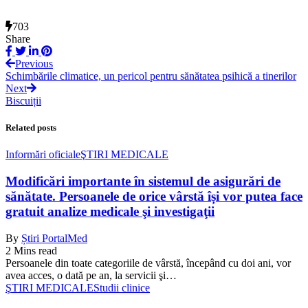
703
Share
Previous
Schimbările climatice, un pericol pentru sănătatea psihică a tinerilor
Next
Biscuiții
Related posts
Informări oficiale
ŞTIRI MEDICALE
Modificări importante în sistemul de asigurări de
sănătate. Persoanele de orice vârstă își vor putea face
gratuit analize medicale şi investigaţii
By
Știri PortalMed
2 Mins read
Persoanele din toate categoriile de vârstă, începând cu doi ani, vor
avea acces, o dată pe an, la servicii şi…
ŞTIRI MEDICALE
Studii clinice