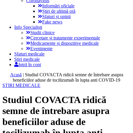
Coronavirus
Informări oficiale
Știri de ultimă oră
Sfaturi și opinii
Fake news
Info Specialişti
Studii clinice
Cercetare și tratamente experimentale
Medicamente și dispozitive medicale
Evenimente
Sfaturi medicale
Ştiri medicale
Intră în cont
Acasă
|
Studiul COVACTA ridică semne de întrebare asupra
beneficiilor aduse de tocilizumab în lupta anti COVID-19
ŞTIRI MEDICALE
Studiul COVACTA ridică
semne de întrebare asupra
beneficiilor aduse de
tocilizumab în lupta anti