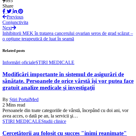
693
Share
Previous
Conjunctivita
Next
Inhibitorii MEK în tratarea cancerului ovarian seros de grad scăzut –
o opțiune terapeutică de luat în seamă
Related posts
Informări oficiale
ŞTIRI MEDICALE
Modificări importante în sistemul de asigurări de
sănătate. Persoanele de orice vârstă își vor putea face
gratuit analize medicale şi investigaţii
By
Știri PortalMed
2 Mins read
Persoanele din toate categoriile de vârstă, începând cu doi ani, vor
avea acces, o dată pe an, la servicii şi…
ŞTIRI MEDICALE
Studii clinice
Cercetătorii au folosit cu succes "inimi reanimate"