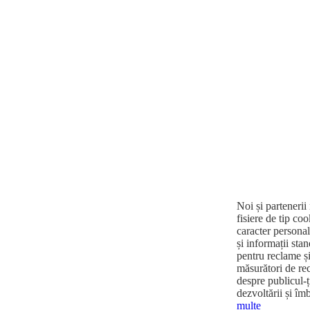
Noi și partenerii
fisiere de tip co
caracter personal,
și informații stan
pentru reclame și
măsurători de rec
despre publicul-ț
dezvoltării și îm
multe