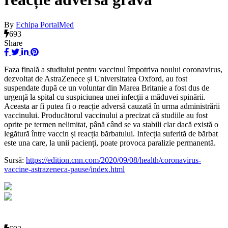
By
Echipa PortalMed
693
Share
Faza finală a studiului pentru vaccinul împotriva noului coronavirus,
dezvoltat de AstraZenece și Universitatea Oxford, au fost
suspendate după ce un voluntar din Marea Britanie a fost dus de
urgență la spital cu suspiciunea unei infecții a măduvei spinării.
Aceasta ar fi putea fi o reacție adversă cauzată în urma administrării
vaccinului. Producătorul vaccinului a precizat că studiile au fost
oprite pe termen nelimitat, până când se va stabili clar dacă există o
legătură între vaccin și reacția bărbatului. Infecția suferită de bărbat
este una care, la unii pacienți, poate provoca paralizie permanentă.
Sursă:
https://edition.cnn.com/2020/09/08/health/coronavirus-
vaccine-astrazeneca-pause/index.html