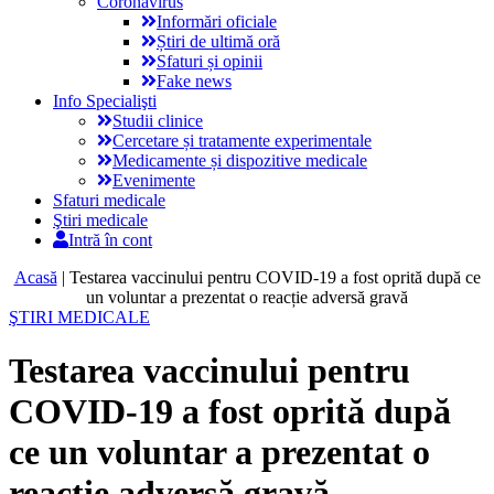
Coronavirus
Informări oficiale
Știri de ultimă oră
Sfaturi și opinii
Fake news
Info Specialişti
Studii clinice
Cercetare și tratamente experimentale
Medicamente și dispozitive medicale
Evenimente
Sfaturi medicale
Ştiri medicale
Intră în cont
Acasă
|
Testarea vaccinului pentru COVID-19 a fost oprită după ce
un voluntar a prezentat o reacție adversă gravă
ŞTIRI MEDICALE
Testarea vaccinului pentru
COVID-19 a fost oprită după
ce un voluntar a prezentat o
reacție adversă gravă