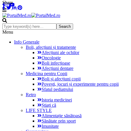
Share
Menu
Info Generale
Boli, afecțiuni și tratamente
Afecțiuni ale ochilor
Oncologie
Boli infecțioase
Afecțiuni dentare
Medicina pentru Copii
Boli și afecțiuni copii
Povești, jocuri și experimente pentru copii
Sfatul pediatrului
Retro
Istoria medicinei
Știați că
LIFE STYLE
Alimentație sănătoasă
Sănătate prin sport
Imunitate