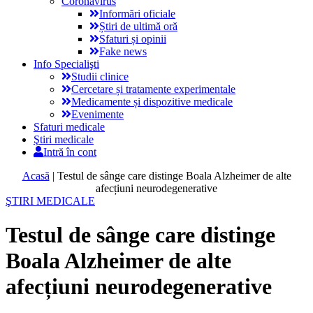
Coronavirus
Informări oficiale
Știri de ultimă oră
Sfaturi și opinii
Fake news
Info Specialişti
Studii clinice
Cercetare și tratamente experimentale
Medicamente și dispozitive medicale
Evenimente
Sfaturi medicale
Ştiri medicale
Intră în cont
Acasă
|
Testul de sânge care distinge Boala Alzheimer de alte
afecțiuni neurodegenerative
ŞTIRI MEDICALE
Testul de sânge care distinge
Boala Alzheimer de alte
afecțiuni neurodegenerative