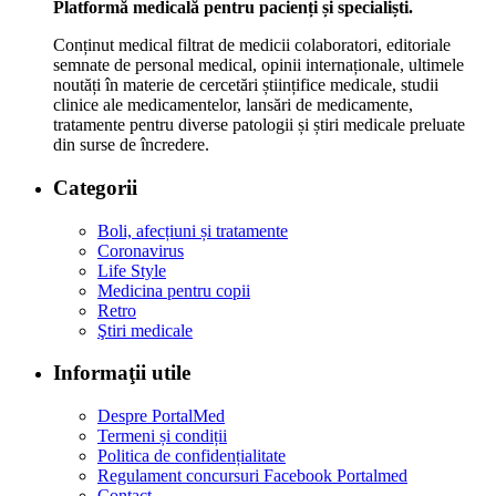
Platformă medicală pentru pacienți și specialiști.
Conținut medical filtrat de medicii colaboratori, editoriale
semnate de personal medical, opinii internaționale, ultimele
noutăți în materie de cercetări științifice medicale, studii
clinice ale medicamentelor, lansări de medicamente,
tratamente pentru diverse patologii și știri medicale preluate
din surse de încredere.
Categorii
Boli, afecțiuni și tratamente
Coronavirus
Life Style
Medicina pentru copii
Retro
Ştiri medicale
Informaţii utile
Despre PortalMed
Termeni și condiții
Politica de confidențialitate
Regulament concursuri Facebook Portalmed
Contact