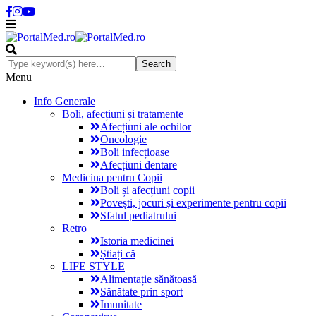
Menu
Info Generale
Boli, afecțiuni și tratamente
Afecțiuni ale ochilor
Oncologie
Boli infecțioase
Afecțiuni dentare
Medicina pentru Copii
Boli și afecțiuni copii
Povești, jocuri și experimente pentru copii
Sfatul pediatrului
Retro
Istoria medicinei
Știați că
LIFE STYLE
Alimentație sănătoasă
Sănătate prin sport
Imunitate