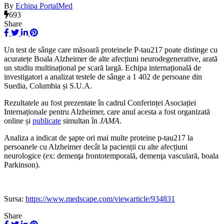
By
Echipa PortalMed
693
Share
Un test de sânge care măsoară proteinele P-tau217 poate distinge cu
acuratețe Boala Alzheimer de alte afecțiuni neurodegenerative, arată
un studiu multinațional pe scară largă. Echipa internațională de
investigatori a analizat testele de sânge a 1 402 de persoane din
Suedia, Columbia și S.U.A.
Rezultatele au fost prezentate în cadrul Conferinței Asociației
Internaționale pentru Alzheimer, care anul acesta a fost organizată
online și
publicate
simultan în
JAMA
.
Analiza a indicat de şapte ori mai multe proteine p-tau217 la
persoanele cu Alzheimer decât la pacienții cu alte afecțiuni
neurologice (ex: demenţa frontotemporală, demenţa vasculară, boala
Parkinson).
Sursa:
https://www.medscape.com/viewarticle/934831
Share