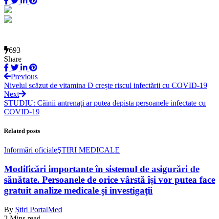
693
Share
Previous
Nivelul scăzut de vitamina D crește riscul infectării cu COVID-19
Next
STUDIU: Câinii antrenați ar putea depista persoanele infectate cu
COVID-19
Related posts
Informări oficiale
ŞTIRI MEDICALE
Modificări importante în sistemul de asigurări de
sănătate. Persoanele de orice vârstă își vor putea face
gratuit analize medicale şi investigaţii
By
Știri PortalMed
2 Mins read