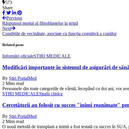
573
Share
Previous
Răspunsul mortal al fibroblastelor la gripă
Next
Condițiile de vecinătate, asociate cu funcția cognitivă a copiilor
Related posts
Informări oficiale
ŞTIRI MEDICALE
Modificări importante în sistemul de asigurări de sănăta
By
Știri PortalMed
2 Mins read
Persoanele din toate categoriile de vârstă, începând cu doi ani, vor ave
ŞTIRI MEDICALE
Studii clinice
Cercetătorii au folosit cu succes "inimi reanimate" pe
By
Știri PortalMed
2 Mins read
O nouă metodă de transplant a inimii a fost testată cu succes în SUA, 