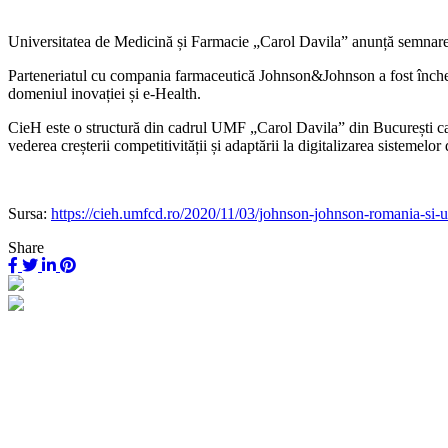
Universitatea de Medicină și Farmacie „Carol Davila” anunță semnarea u
Parteneriatul cu compania farmaceutică Johnson&Johnson a fost încheiat
domeniul inovației și e-Health.
CieH este o structură din cadrul UMF „Carol Davila” din București care a
vederea creșterii competitivității și adaptării la digitalizarea sistemelor
Sursa:
https://cieh.umfcd.ro/2020/11/03/johnson-johnson-romania-si-u
Share