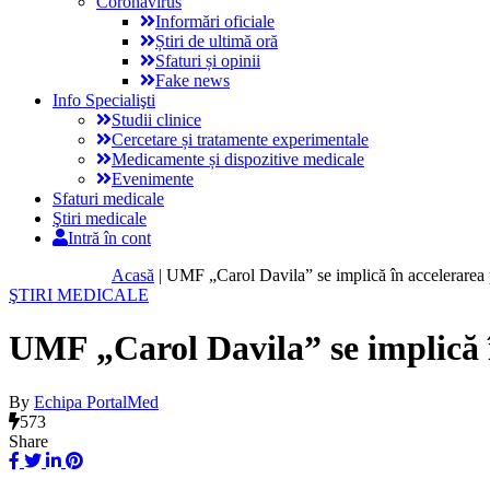
Coronavirus
Informări oficiale
Știri de ultimă oră
Sfaturi și opinii
Fake news
Info Specialişti
Studii clinice
Cercetare și tratamente experimentale
Medicamente și dispozitive medicale
Evenimente
Sfaturi medicale
Ştiri medicale
Intră în cont
Acasă
|
UMF „Carol Davila” se implică în accelerarea p
ŞTIRI MEDICALE
UMF „Carol Davila” se implică î
By
Echipa PortalMed
573
Share