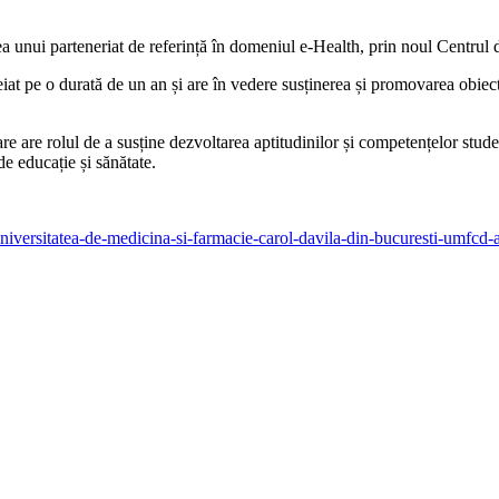
nui parteneriat de referință în domeniul e-Health, prin noul Centrul de
 pe o durată de un an și are în vedere susținerea și promovarea obiecti
re rolul de a susține dezvoltarea aptitudinilor și competențelor studențil
 de educație și sănătate.
niversitatea-de-medicina-si-farmacie-carol-davila-din-bucuresti-umfcd-