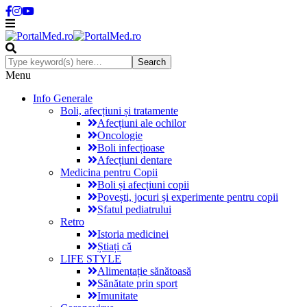
Menu
Info Generale
Boli, afecțiuni și tratamente
Afecțiuni ale ochilor
Oncologie
Boli infecțioase
Afecțiuni dentare
Medicina pentru Copii
Boli și afecțiuni copii
Povești, jocuri și experimente pentru copii
Sfatul pediatrului
Retro
Istoria medicinei
Știați că
LIFE STYLE
Alimentație sănătoasă
Sănătate prin sport
Imunitate