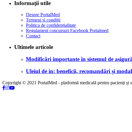
Informaţii utile
Despre PortalMed
Termeni și condiții
Politica de confidențialitate
Regulament concursuri Facebook Portalmed
Contact
Ultimele articole
Modificări importante în sistemul de asigurăr
Uleiul de in: beneficii, recomandări și modali
Copyright © 2021 PortalMed - platformă medicală pentru pacienți și sp