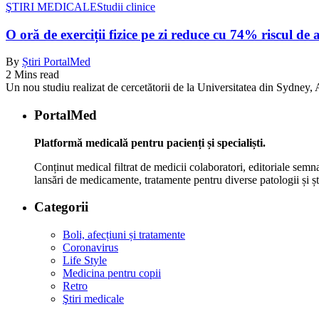
ŞTIRI MEDICALE
Studii clinice
O oră de exerciții fizice pe zi reduce cu 74% riscul de 
By
Știri PortalMed
2 Mins read
Un nou studiu realizat de cercetătorii de la Universitatea din Sydney, Au
PortalMed
Platformă medicală pentru pacienți și specialiști.
Conținut medical filtrat de medicii colaboratori, editoriale semna
lansări de medicamente, tratamente pentru diverse patologii și șt
Categorii
Boli, afecțiuni și tratamente
Coronavirus
Life Style
Medicina pentru copii
Retro
Ştiri medicale