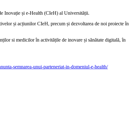
 Inovație și e-Health (CIeH) al Universității.
velor și acțiunilor CIeH, precum și dezvoltarea de noi proiecte în
or si medicilor în activitățile de inovare și sănătate digitală, în
anunta-semnarea-unui-parteneriat-in-domeniul-e-health/