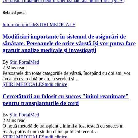
Un posibil tratament pentru scleroza laterală amiotrofică (SLA)
Related posts
Informări oficiale
ŞTIRI MEDICALE
Modificări importante în sistemul de asigurări de
sănătate. Persoanele de orice vârstă își vor putea face
gratuit analize medicale şi investigaţii
By
Știri PortalMed
2 Mins read
Persoanele din toate categoriile de vârstă, începând cu doi ani, vor
avea acces, o dată pe an, la servicii şi…
ŞTIRI MEDICALE
Studii clinice
Cercetătorii au folosit cu succes "inimi reanimate"
pentru transplanturile de cord
By
Știri PortalMed
2 Mins read
O nouă metodă de transplant a inimii a fost testată cu succes în
SUA, potrivit unui studiu clinic publicat recent…
ŞTIRI MEDICALE
Studii clinice