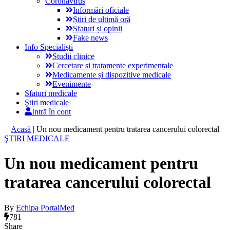
Coronavirus
Informări oficiale
Știri de ultimă oră
Sfaturi și opinii
Fake news
Info Specialişti
Studii clinice
Cercetare și tratamente experimentale
Medicamente și dispozitive medicale
Evenimente
Sfaturi medicale
Ştiri medicale
Intră în cont
Acasă
|
Un nou medicament pentru tratarea cancerului colorectal
ŞTIRI MEDICALE
Un nou medicament pentru
tratarea cancerului colorectal
By
Echipa PortalMed
781
Share