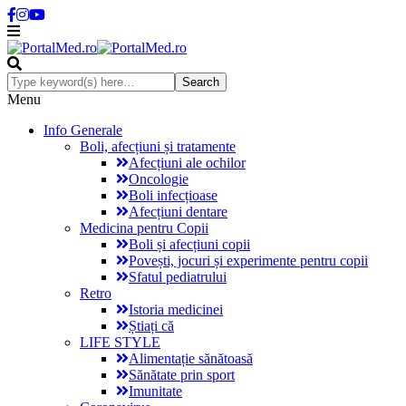
Menu
Info Generale
Boli, afecțiuni și tratamente
Afecțiuni ale ochilor
Oncologie
Boli infecțioase
Afecțiuni dentare
Medicina pentru Copii
Boli și afecțiuni copii
Povești, jocuri și experimente pentru copii
Sfatul pediatrului
Retro
Istoria medicinei
Știați că
LIFE STYLE
Alimentație sănătoasă
Sănătate prin sport
Imunitate