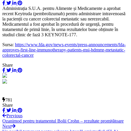
Administrația S.U.A. pentru Alimente și Medicamente a aprobat
recent Keytruda (pembrolizumab) pentru administrare intravenoasă
la pacienții cu cancer colorectal metastatic sau nerezecabil.
Medicamentul a fost aprobat în procedură de urgență, pentru
tratamentul de primă linie, în urma rezultatelor bune obținute în
studiul clinic de fază 3 KEYNOTE-177.
Sursa:
https://www.fda.gov/news-events/press-announcements/fda-
approves-first-line-immunotherapy-patients-msi-hdmmr-metastatic-
colorectal-cancer
Share
781
Share
Previous
Ozanimod pentru tratamentul Bolii Crohn – rezultate promițătoare
Next