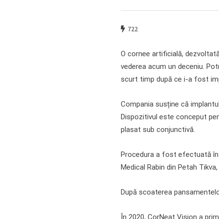
722
O cornee artificială, dezvolta
vederea acum un deceniu. Potri
scurt timp după ce i-a fost im
Compania susține că implantul 
Dispozitivul este conceput pent
plasat sub conjunctivă.
Procedura a fost efectuată în 
Medical Rabin din Petah Tikva, 
După scoaterea pansamentelor,
În 2020, CorNeat Vision a primi