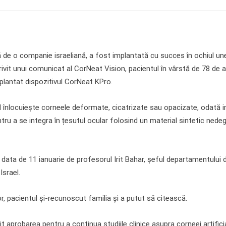
tă de o companie israeliană, a fost implantată cu succes în ochiul un
vit unui comunicat al CorNeat Vision, pacientul în vârstă de 78 de a
plantat dispozitivul CorNeat KPro.
înlocuiește corneele deformate, cicatrizate sau opacizate, odată im
ru a se integra în țesutul ocular folosind un material sintetic nedeg
data de 11 ianuarie de profesorul Irit Bahar, șeful departamentului 
Israel.
 pacientul și-recunoscut familia și a putut să citească.
t aprobarea pentru a continua studiile clinice asupra corneei artifici