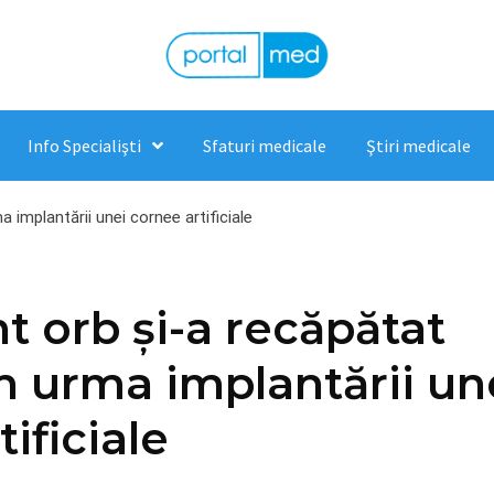
Info Specialişti
Sfaturi medicale
Ştiri medicale
 implantării unei cornee artificiale
t orb și-a recăpătat
n urma implantării un
ificiale