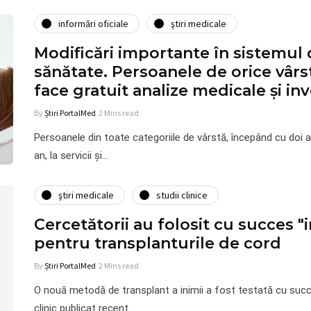
informări oficiale
ştiri medicale
Modificări importante în sistemul 
sănătate. Persoanele de orice vârst
face gratuit analize medicale şi inv
By
Știri PortalMed
2 Mins read
Persoanele din toate categoriile de vârstă, începând cu doi a
an, la servicii şi…
ştiri medicale
studii clinice
Cercetătorii au folosit cu succes "
pentru transplanturile de cord
By
Știri PortalMed
2 Mins read
O nouă metodă de transplant a inimii a fost testată cu succe
clinic publicat recent…