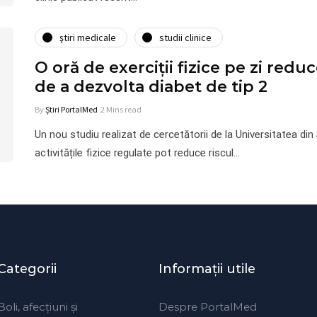
ştiri medicale
studii clinice
O oră de exerciții fizice pe zi redu
de a dezvolta diabet de tip 2
By
Știri PortalMed
2 Mins read
Un nou studiu realizat de cercetătorii de la Universitatea din
activitățile fizice regulate pot reduce riscul…
Categorii
Informaţii utile
Boli, afecțiuni și
Despre PortalMed