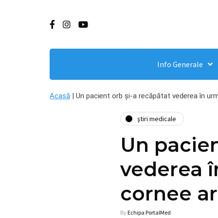
Info Generale
Acasă
|
Un pacient orb și-a recăpătat vederea în urma
ştiri medicale
Un pacien
vederea î
cornee art
By
Echipa PortalMed