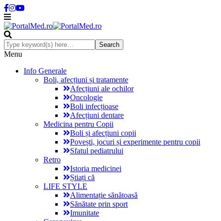
Menu
Info Generale
Boli, afecțiuni și tratamente
Afecțiuni ale ochilor
Oncologie
Boli infecțioase
Afecțiuni dentare
Medicina pentru Copii
Boli și afecțiuni copii
Povești, jocuri și experimente pentru copii
Sfatul pediatrului
Retro
Istoria medicinei
Știați că
LIFE STYLE
Alimentație sănătoasă
Sănătate prin sport
Imunitate