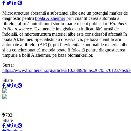
Microstructura aberantă a substanței albe este un potențial marker de
diagnostic pentru
boala Alzheimer
prin cuantificarea automată a
fibrelor, afirmă autorii unui studiu foarte recent publicat în
Frontiers
in Neuroscience
. Examenele imagistice au indicat, fără urmă de
îndoială, că microstructura materiei albe este considerabil afectată în
boala Alzheimer. Specialiștii au observat că, pe baza cuantificării
automate a fibrelor (AFQ), pot fi evidențiate anomaliile materiei albe
și au concluzionat că metoda poate fi folosită pentru diagnosticarea
timpurie a bolii Alzheimer, pe baza biomarkerilor.
Sursa:
https://www.frontiersin.org/articles/10.3389/fnins.2020.570123/abstra
Share
783
Share
Previous