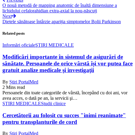
O nouă metodă de mapping anatomic de înaltă dimensiune a
lichidului cefalorahidian extra-axial la nou-născuți
Next
Dietele sănătoase întârzie apariția simptomelor Bolii Parkinson
Related posts
Informări oficiale
ŞTIRI MEDICALE
Modificări importante în sistemul de asigurări de
sănătate. Persoanele de orice vârstă își vor putea face
gratuit analize medicale şi investigaţii
By
Știri PortalMed
2 Mins read
Persoanele din toate categoriile de vârstă, începând cu doi ani, vor
avea acces, o dată pe an, la servicii şi…
ŞTIRI MEDICALE
Studii clinice
Cercetătorii au folosit cu succes "inimi reanimate"
pentru transplanturile de cord
By
Știri PortalMed