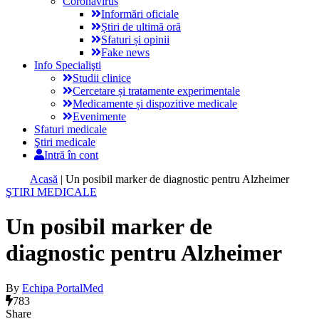
Coronavirus
Informări oficiale
Știri de ultimă oră
Sfaturi și opinii
Fake news
Info Specialişti
Studii clinice
Cercetare și tratamente experimentale
Medicamente și dispozitive medicale
Evenimente
Sfaturi medicale
Ştiri medicale
Intră în cont
Acasă
|
Un posibil marker de diagnostic pentru Alzheimer
ŞTIRI MEDICALE
Un posibil marker de
diagnostic pentru Alzheimer
By
Echipa PortalMed
783
Share