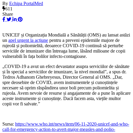
By
Echipa PortalMed
611
Share
UNICEF și Organizația Mondială a Sănătății (OMS) au lansat astăzi
un
apel urgent la acțiune
pentru a preveni epidemiile majore de
rujeolă și poliomielită, deoarece COVID-19 continuă să perturbe
serviciile de imunizare din întreaga lume, lăsând milioane de copii
vulnerabili în fața bolilor infecto-contagioase.
„COVID-19 a avut un efect devastator asupra serviciilor de sănătate
și în special a serviciilor de imunizare, la nivel mondial”, a spus dr.
Tedros Adhanom Ghebreyesus, Director General al OMS. „Dar,
spre deosebire de COVID, avem instrumentele și cunoștințele
necesare să oprim răspândirea unor boli precum poliomielita și
rujeola. Avem nevoie de resurse și angajamente de a pune în aplicare
aceste instrumente și cunoștințe. Dacă facem asta, viețile multor
copii vor fi salvate.”
Sursa:
https://www.who.int/news/item/06-11-2020-unicef-and-who-
call-for-emergency-action-to-avert-major-measles-and-polio-