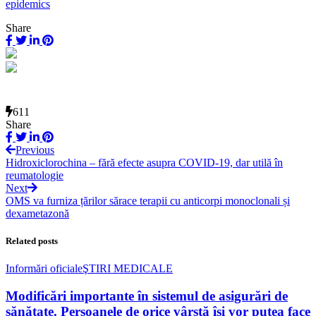
epidemics
Share
611
Share
Previous
Hidroxiclorochina – fără efecte asupra COVID-19, dar utilă în
reumatologie
Next
OMS va furniza țărilor sărace terapii cu anticorpi monoclonali și
dexametazonă
Related posts
Informări oficiale
ŞTIRI MEDICALE
Modificări importante în sistemul de asigurări de
sănătate. Persoanele de orice vârstă își vor putea face