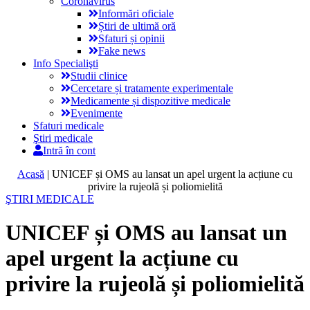
Coronavirus
Informări oficiale
Știri de ultimă oră
Sfaturi și opinii
Fake news
Info Specialişti
Studii clinice
Cercetare și tratamente experimentale
Medicamente și dispozitive medicale
Evenimente
Sfaturi medicale
Ştiri medicale
Intră în cont
Acasă
|
UNICEF și OMS au lansat un apel urgent la acțiune cu
privire la rujeolă și poliomielită
ŞTIRI MEDICALE
UNICEF și OMS au lansat un
apel urgent la acțiune cu
privire la rujeolă și poliomielită