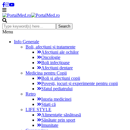
Menu
Info Generale
Boli, afecțiuni și tratamente
Afecțiuni ale ochilor
Oncologie
Boli infecțioase
Afecțiuni dentare
Medicina pentru Copii
Boli și afecțiuni copii
Povești, jocuri și experimente pentru copii
Sfatul pediatrului
Retro
Istoria medicinei
Știați că
LIFE STYLE
Alimentație sănătoasă
Sănătate prin sport
Imunitate