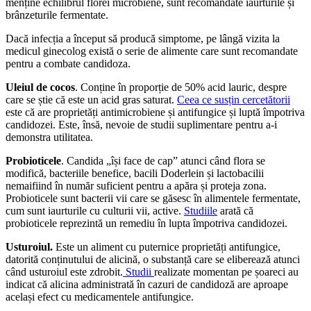
menține echilibrul florei microbiene, sunt recomandate iaurturile și
brânzeturile fermentate.
Dacă infecția a început să producă simptome, pe lângă vizita la
medicul ginecolog există o serie de alimente care sunt recomandate
pentru a combate candidoza.
Uleiul de cocos
. Conține în proporție de 50% acid lauric, despre
care se știe că este un acid gras saturat.
Ceea ce susțin cercetătorii
este că are proprietăți antimicrobiene și antifungice și luptă împotriva
candidozei. Este, însă, nevoie de studii suplimentare pentru a-i
demonstra utilitatea.
Probioticele
. Candida „își face de cap” atunci când flora se
modifică, bacteriile benefice, bacili Doderlein și lactobacilii
nemaifiind în număr suficient pentru a apăra și proteja zona.
Probioticele sunt bacterii vii care se găsesc în alimentele fermentate,
cum sunt iaurturile cu culturii vii, active.
Studiile
arată că
probioticele reprezintă un remediu în lupta împotriva candidozei.
Usturoiul.
Este un aliment cu puternice proprietăți antifungice,
datorită conținutului de alicină, o substanță care se eliberează atunci
când usturoiul este zdrobit.
Studii
realizate momentan pe șoareci au
indicat că alicina administrată în cazuri de candidoză are aproape
același efect cu medicamentele antifungice.