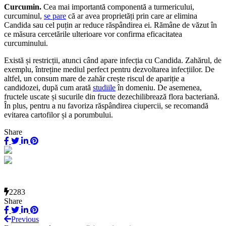
Curcumin.
Cea mai importantă componentă a turmericului,
curcuminul,
se pare
că ar avea proprietăți prin care ar elimina
Candida sau cel puțin ar reduce răspândirea ei. Rămâne de văzut în
ce măsura cercetările ulterioare vor confirma eficacitatea
curcuminului.
Există și restricții, atunci când apare infecția cu Candida. Zahărul, de
exemplu, întreține mediul perfect pentru dezvoltarea infecțiilor. De
altfel, un consum mare de zahăr crește riscul de apariție a
candidozei, după cum arată
studiile
în domeniu. De asemenea,
fructele uscate și sucurile din fructe dezechilibrează flora bacteriană.
În plus, pentru a nu favoriza răspândirea ciupercii, se recomandă
evitarea cartofilor și a porumbului.
Share
2283
Share
Previous