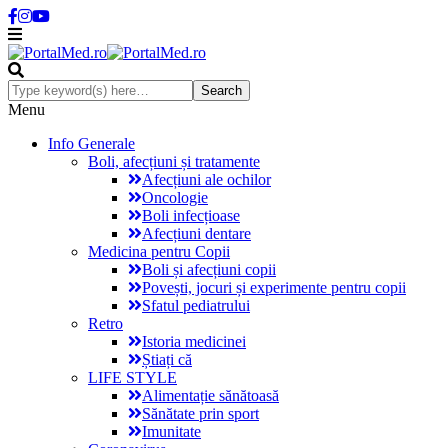
Menu
Info Generale
Boli, afecțiuni și tratamente
Afecțiuni ale ochilor
Oncologie
Boli infecțioase
Afecțiuni dentare
Medicina pentru Copii
Boli și afecțiuni copii
Povești, jocuri și experimente pentru copii
Sfatul pediatrului
Retro
Istoria medicinei
Știați că
LIFE STYLE
Alimentație sănătoasă
Sănătate prin sport
Imunitate