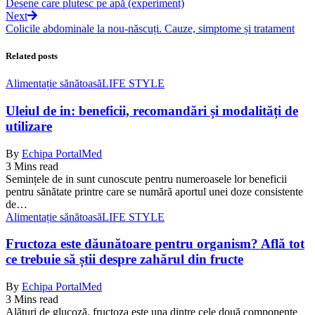
Desene care plutesc pe apă (experiment)
Next
Colicile abdominale la nou-născuți. Cauze, simptome și tratament
Related posts
Alimentație sănătoasă
LIFE STYLE
Uleiul de in: beneficii, recomandări și modalități de
utilizare
By
Echipa PortalMed
3 Mins read
Semințele de in sunt cunoscute pentru numeroasele lor beneficii
pentru sănătate printre care se numără aportul unei doze consistente
de…
Alimentație sănătoasă
LIFE STYLE
Fructoza este dăunătoare pentru organism? Află tot
ce trebuie să știi despre zahărul din fructe
By
Echipa PortalMed
3 Mins read
Alături de glucoză, fructoza este una dintre cele două componente