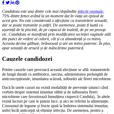
Candidoza este una dintre cele mai r
ă
sp
â
ndite
infec
ț
ii vaginale
,
75% dintre femei av
â
nd la un moment dat
î
n via
ț
a un episod de
acest gen. Nu este considerat
ă
o afec
ț
iune cu transmitere sexual
ă
,
dar se poate transmite
ș
i astfel. De asemenea, poate fi luat
ă
cu
u
ș
urin
ță
de la piscin
ă
, de pe capacul de toalet
ă
, de pe un prosop
etc. Candidoza se manifest
ă
prin modificarea secre
ț
iei vaginale at
â
t
din punct de vedere al culorii, c
â
t
ș
i ca abunden
ță
ș
i ca miros.
Aceasta devine g
ă
lbuie, br
â
nzoas
ă
ș
i are un miros puternic.
Î
n plus,
apar senza
ț
ii de arsur
ă
ș
i de m
â
nc
ă
rime puternic
ă
.
Cauzele candidozei
Printre cauzele care provoacă această afecțiune se află: tratamentele
de lungă durată cu antibiotice, sarcina, administrarea prelungită de
anticoncepționale, imunitatea scăzută, tulburări ale florei microbiene.
Dacă în unele cazuri nu există modalități de prevenție (atunci când
vorbim despre sistemul imunitar slăbit și de tulburarea florei
microbiene care favorizează înmulțirea ciupercii Candida), în altele
există lucruri pe care le putem face, și aici ne referim la alimentație.
Consumul de legume și fructe ajută la întărirea sistemului imunitar,
astfel încât anticorpii să elimine infecția. De asemenea, pentru a