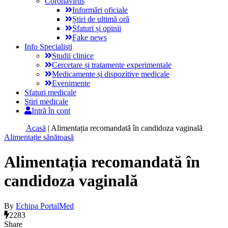
Coronavirus
Informări oficiale
Știri de ultimă oră
Sfaturi și opinii
Fake news
Info Specialişti
Studii clinice
Cercetare și tratamente experimentale
Medicamente și dispozitive medicale
Evenimente
Sfaturi medicale
Ştiri medicale
Intră în cont
Acasă
|
Alimentația recomandată în candidoza vaginală
Alimentație sănătoasă
Alimentația recomandată în
candidoza vaginală
By
Echipa PortalMed
2283
Share