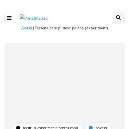
Acasă
|
Desene care plutesc pe apă (experiment)
jocuri și experimente pentru copii
povești