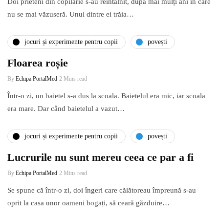
Doi prieteni din copilărie s-au reîntâlnit, după mai mulți ani în care
nu se mai văzuseră. Unul dintre ei trăia…
jocuri și experimente pentru copii
povești
Floarea roșie
By
Echipa PortalMed
2 Mins read
Într-o zi, un baietel s-a dus la scoala. Baietelul era mic, iar scoala
era mare. Dar când baietelul a vazut…
jocuri și experimente pentru copii
povești
Lucrurile nu sunt mereu ceea ce par a fi
By
Echipa PortalMed
2 Mins read
Se spune că într-o zi, doi îngeri care călătoreau împreună s-au
oprit la casa unor oameni bogați, să ceară găzduire…