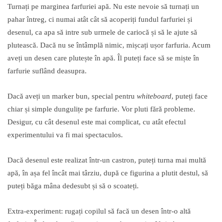
Turnați pe marginea farfuriei apă. Nu este nevoie să turnați un
pahar întreg, ci numai atât cât să acoperiți fundul farfuriei și
desenul, ca apa să intre sub urmele de cariocă și să le ajute să
plutească. Dacă nu se întâmplă nimic, mișcați ușor farfuria. Acum
aveți un desen care plutește în apă. Îl puteți face să se miște în
farfurie suflând deasupra.
Dacă aveți un marker bun, special pentru
whiteboard
, puteți face
chiar și simple dungulițe pe farfurie. Vor pluti fără probleme.
Desigur, cu cât desenul este mai complicat, cu atât efectul
experimentului va fi mai spectaculos.
Dacă desenul este realizat într-un castron, puteți turna mai multă
apă, în așa fel încât mai târziu, după ce figurina a plutit destul, să
puteți băga mâna dedesubt și să o scoateți.
Extra-experiment: rugați copilul să facă un desen într-o altă