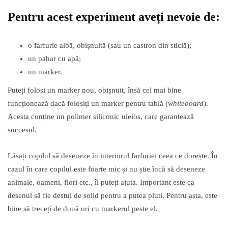
Pentru acest experiment aveți nevoie de:
o farfurie albă, obișnuită (sau un castron din sticlă);
un pahar cu apă;
un marker.
Puteți folosi un marker nou, obișnuit, însă cel mai bine
funcționează dacă folosiți un marker pentru tablă (
whiteboard
).
Acesta conține un polimer siliconic uleios, care garantează
succesul.
Lăsați copilul să deseneze în interiorul farfuriei ceea ce dorește. În
cazul în care copilul este foarte mic și nu știe încă să deseneze
animale, oameni, flori etc., îl puteți ajuta. Important este ca
desenul să fie destul de solid pentru a putea pluti. Pentru asta, este
bine să treceți de două ori cu markerul peste el.