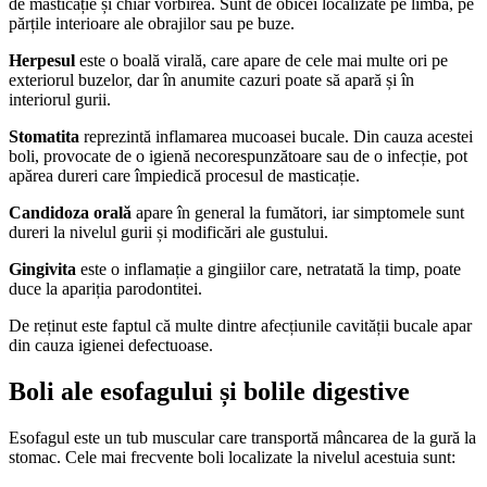
de masticație și chiar vorbirea. Sunt de obicei localizate pe limbă, pe
părțile interioare ale obrajilor sau pe buze.
Herpesul
este o boală virală, care apare de cele mai multe ori pe
exteriorul buzelor, dar în anumite cazuri poate să apară și în
interiorul gurii.
Stomatita
reprezintă inflamarea mucoasei bucale. Din cauza acestei
boli, provocate de o igienă necorespunzătoare sau de o infecție, pot
apărea dureri care împiedică procesul de masticație.
Candidoza orală
apare în general la fumători, iar simptomele sunt
dureri la nivelul gurii și modificări ale gustului.
Gingivita
este o inflamație a gingiilor care, netratată la timp, poate
duce la apariția parodontitei.
De reținut este faptul că multe dintre afecțiunile cavității bucale apar
din cauza igienei defectuoase.
Boli ale esofagului și bolile digestive
Esofagul este un tub muscular care transportă mâncarea de la gură la
stomac. Cele mai frecvente boli localizate la nivelul acestuia sunt: