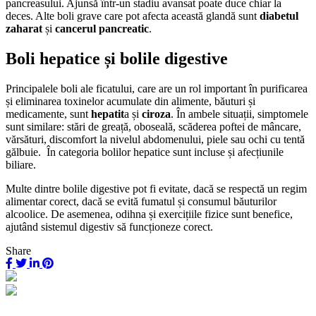
pancreasului. Ajunsă într-un stadiu avansat poate duce chiar la
deces. Alte boli grave care pot afecta această glandă sunt
diabetul
zaharat
și
cancerul pancreatic
.
Boli hepatice și bolile digestive
Principalele boli ale ficatului, care are un rol important în purificarea
și eliminarea toxinelor acumulate din alimente, băuturi și
medicamente, sunt
hepatit
a și
ciroza
. În ambele situații, simptomele
sunt similare: stări de greață, oboseală, scăderea poftei de mâncare,
vărsături, discomfort la nivelul abdomenului, piele sau ochi cu tentă
gălbuie. În categoria bolilor hepatice sunt incluse și afecțiunile
biliare.
Multe dintre bolile digestive pot fi evitate, dacă se respectă un regim
alimentar corect, dacă se evită fumatul și consumul băuturilor
alcoolice. De asemenea, odihna și exercițiile fizice sunt benefice,
ajutând sistemul digestiv să funcționeze corect.
Share