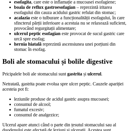
esofagita
, care este o inflamație a mucoasei esofagiene;
boala de reflux gastroesofagian
– reprezintă iritarea
esofagului din cauza acidului gastric refulat din stomac;
acalazia
este o tulburare a funcționalității esofagului, în care
sfincterul părții inferioare a acestuia nu se relaxează suficient,
provocând regurgitații alimentare;
ulcerul peptic esofagian
este provocat de sucul gastric care
urcă spre esofag;
hernia hiatală
reprezintă ascensiunea unei porțiuni din
stomac în esofag.
Boli ale stomacului și bolile digestive
Pricipalele boli ale stomacului sunt
gastrita
și
ulcerul
.
Netratată, gastrita poate evolua spre ulcer peptic. Cauzele apariției
acesteia pot fi:
leziunile produse de acidul gastric asupra mucoasei;
consumul de alcool;
fumatul excesiv;
consumul de analgezice;
Ulcerul apare atunci când o parte din țesutul stomacului sau al
duodenului este afectată de leziuni și ulcerații. Acestea sunt