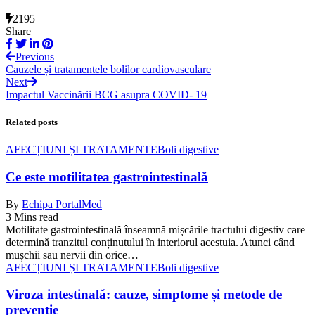
2195
Share
Previous
Cauzele și tratamentele bolilor cardiovasculare
Next
Impactul Vaccinării BCG asupra COVID- 19
Related posts
AFECȚIUNI ȘI TRATAMENTE
Boli digestive
Ce este motilitatea gastrointestinală
By
Echipa PortalMed
3 Mins read
Motilitate gastrointestinală înseamnă mișcările tractului digestiv care
determină tranzitul conținutului în interiorul acestuia. Atunci când
mușchii sau nervii din orice…
AFECȚIUNI ȘI TRATAMENTE
Boli digestive
Viroza intestinală: cauze, simptome și metode de
prevenție