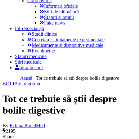
Coronavirus
Informări oficiale
Știri de ultimă oră
Sfaturi și opinii
Fake news
Info Specialişti
Studii clinice
Cercetare și tratamente experimentale
Medicamente și dispozitive medicale
Evenimente
Sfaturi medicale
Ştiri medicale
Intră în cont
Acasă
|
Tot ce trebuie să știi despre bolile digestive
BOLI
Boli digestive
Tot ce trebuie să știi despre
bolile digestive
By
Echipa PortalMed
2195
Share