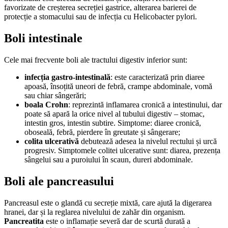
favorizate de creșterea secreției gastrice, alterarea barierei de
protecție a stomacului sau de infecția cu Helicobacter pylori.
Boli
intestinale
Cele mai frecvente boli ale tractului digestiv inferior sunt:
infecția gastro-intestinală
: este caracterizată prin diaree
apoasă, însoțită uneori de febră, crampe abdominale, vomă
sau chiar sângerări;
boala
Crohn
: reprezintă inflamarea cronică a intestinului, dar
poate să apară la orice nivel al tubului digestiv – stomac,
intestin gros, intestin subtire. Simptome: diaree cronică,
oboseală, febră, pierdere în greutate și sângerare;
colita ulcerativă
debutează adesea la nivelul rectului și urcă
progresiv. Simptomele colitei ulcerative sunt: diarea, prezența
sângelui sau a puroiului în scaun, dureri abdominale.
Boli ale pancreasului
Pancreasul este o glandă cu secreție mixtă, care ajută la digerarea
hranei, dar și la reglarea nivelului de zahăr din organism.
Pancreatita
este o inflamație severă dar de scurtă durată a