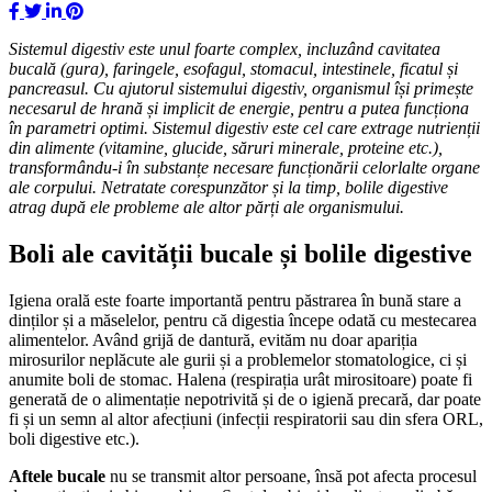
Sistemul digestiv este unul foarte complex, incluzând cavitatea
bucală (gura), faringele, esofagul, stomacul, intestinele, ficatul și
pancreasul. Cu ajutorul sistemului digestiv, organismul își primește
necesarul de hrană și implicit de energie, pentru a putea funcționa
în parametri optimi. Sistemul digestiv este cel care extrage nutrienții
din alimente (vitamine, glucide, săruri minerale, proteine etc.),
transformându-i în substanțe necesare
funcționării celorlalte organe
ale corpului.
Netratate corespunzător și la timp, bolile digestive
atrag după ele probleme ale altor părți ale organismului.
Boli ale cavității bucale și bolile digestive
Igiena orală este foarte importantă pentru păstrarea în bună stare a
dinților și a măselelor, pentru că digestia începe odată cu mestecarea
alimentelor. Având grijă de dantură, evităm nu doar apariția
mirosurilor neplăcute ale gurii și a problemelor stomatologice, ci și
anumite boli de stomac. Halena (respirația urât mirositoare) poate fi
generată de o alimentație nepotrivită și de o igienă precară, dar poate
fi și un semn al altor afecțiuni (infecții respiratorii sau din sfera ORL,
boli digestive etc.).
Aftele bucale
nu se transmit altor persoane, însă pot afecta procesul