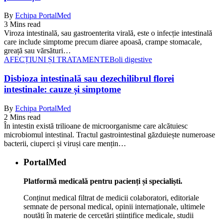
By
Echipa PortalMed
3 Mins read
Viroza intestinală, sau gastroenterita virală, este o infecție intestinală
care include simptome precum diaree apoasă, crampe stomacale,
greață sau vărsături…
AFECȚIUNI ȘI TRATAMENTE
Boli digestive
Disbioza intestinală sau dezechilibrul florei
intestinale: cauze și simptome
By
Echipa PortalMed
2 Mins read
În intestin există trilioane de microorganisme care alcătuiesc
microbiomul intestinal. Tractul gastrointestinal găzduiește numeroase
bacterii, ciuperci și viruși care mențin…
PortalMed
Platformă medicală pentru pacienți și specialiști.
Conținut medical filtrat de medicii colaboratori, editoriale
semnate de personal medical, opinii internaționale, ultimele
noutăți în materie de cercetări științifice medicale, studii