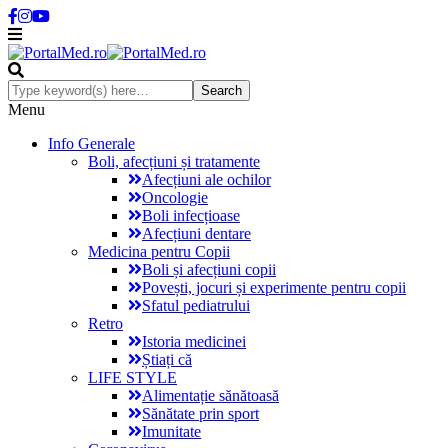
Menu
Info Generale
Boli, afecțiuni și tratamente
Afecțiuni ale ochilor
Oncologie
Boli infecțioase
Afecțiuni dentare
Medicina pentru Copii
Boli și afecțiuni copii
Povești, jocuri și experimente pentru copii
Sfatul pediatrului
Retro
Istoria medicinei
Știați că
LIFE STYLE
Alimentație sănătoasă
Sănătate prin sport
Imunitate