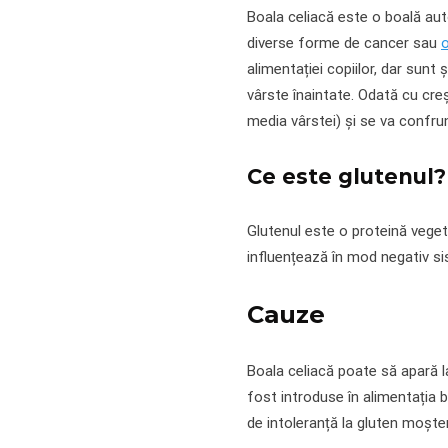
Boala celiacă este o boală aut
diverse forme de cancer sau
alimentației copiilor, dar sunt
vârste înaintate. Odată cu cre
media vârstei) și se va confrunt
Ce este glutenul?
Glutenul este o proteină vegeta
influențează în mod negativ si
Cauze
Boala celiacă poate să apară l
fost introduse în alimentația b
de intoleranță la gluten moște