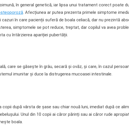
oimună, în general genetică, iar lipsa unui tratament corect poate du
osteoporoză
. Afecțiunea ar putea prezenta primele simptome imedia
 și cazuri în care pacienții suferă de boala celiacă, dar nu prezintă a
șterea, simptomele se pot reduce, treptat, dar copilul va avea probl
a cu întârzierea apariției pubertății.
lă, care se găsește în grâu, secară și ovăz, și care, în cazul persoa
stemul imunitar și duce la distrugerea mucoasei intestinale.
a copii după vârsta de șase sau chiar nouă luni, imediat după ce ali
ebelușului. Unul din 10 copii ai căror părinți sau ai căror rude apropi
nește boala.