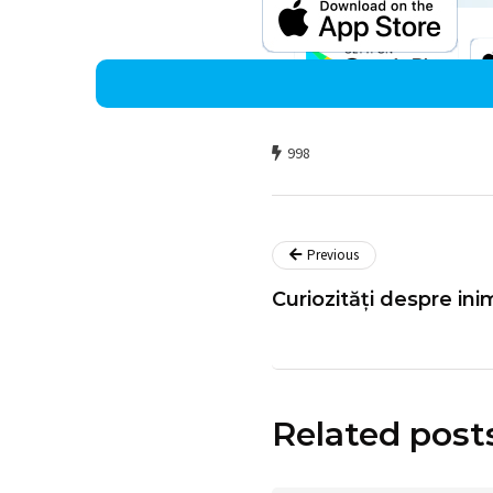
998
Previous
Curiozități despre ini
Related post