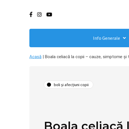
Info Generale
Acasă
|
Boala celiacă la copii – cauze, simptome și
boli și afecțiuni copii
Boala celiacă l