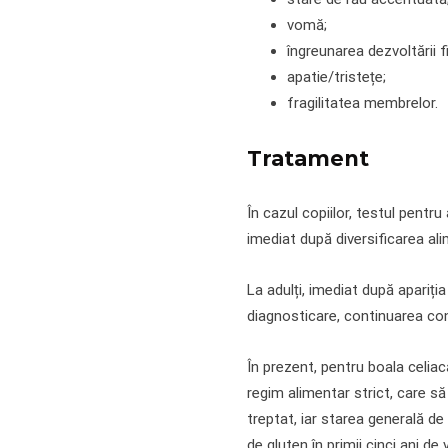
vomă;
îngreunarea dezvoltării f
apatie/tristețe;
fragilitatea membrelor.
Tratament
În cazul copiilor, testul pentr
imediat după diversificarea ali
La adulți, imediat după apariți
diagnosticare, continuarea co
În prezent, pentru boala celia
regim alimentar strict, care să
treptat, iar starea generală de
de gluten în primii cinci ani d