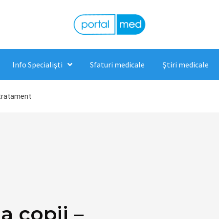
Info Specialişti
Sfaturi medicale
Ştiri medicale
 tratament
a copii –