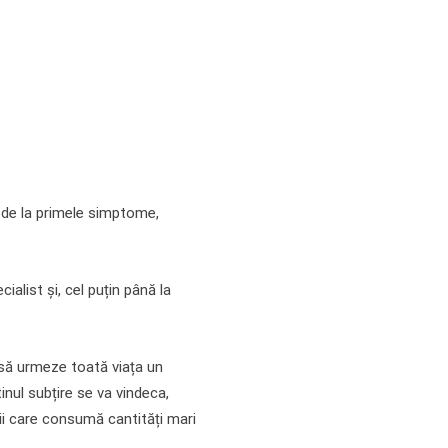
t de la primele simptome,
alist și, cel puțin până la
 să urmeze toată viața un
inul subțire se va vindeca,
iii care consumă cantități mari