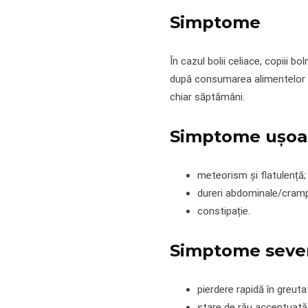
Simptome
În cazul bolii celiace, copiii b
după consumarea alimentelor cu
chiar săptămâni.
Simptome ușoa
meteorism și flatulență;
dureri abdominale/cram
constipație.
Simptome seve
pierdere rapidă în greuta
stare de rău accentuată