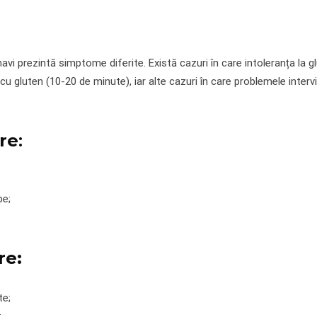
olnavi prezintă simptome diferite. Există cazuri în care intoleranța la 
 gluten (10-20 de minute), iar alte cazuri în care problemele intervi
re
:
pe;
re:
te;
;