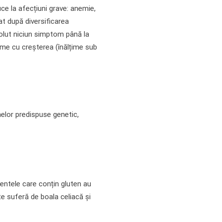
ce la afecțiuni grave: anemie,
t după diversificarea
bsolut niciun simptom până la
eme cu creșterea (înălțime sub
nelor predispuse genetic,
mentele care conțin gluten au
ate suferă de boala celiacă și