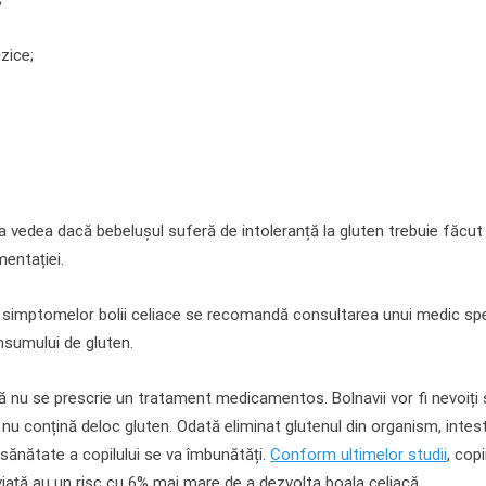
izice;
u a vedea dacă bebelușul suferă de intoleranță la gluten trebuie făcu
mentației.
a simptomelor bolii celiace se recomandă consultarea unui medic speci
nsumului de gluten.
că nu se prescrie un tratament medicamentos. Bolnavii vor fi nevoiți
 nu conțină deloc gluten. Odată eliminat glutenul din organism, intest
 sănătate a copilului se va îmbunătăți.
Conform ultimelor studii
, cop
e viață au un risc cu 6% mai mare de a dezvolta boala celiacă.