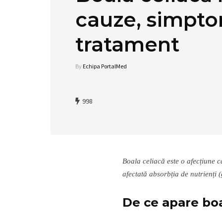
cauze, simpto
tratament
By
Echipa PortalMed
998
Boala celiacă este o afecțiune ca
afectată absorbția de nutrienți (g
De ce apare boa