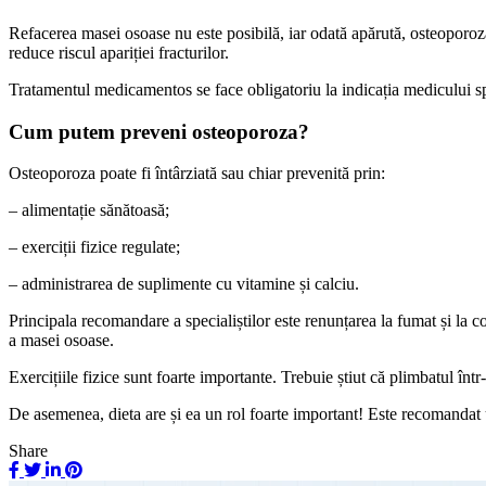
Refacerea masei osoase nu este posibilă, iar odată apărută, osteoporoza
reduce riscul apariției fracturilor.
Tratamentul medicamentos se face obligatoriu la indicația medicului sp
Cum putem preveni osteoporoza?
Osteoporoza poate fi întârziată sau chiar prevenită prin:
– alimentație sănătoasă;
– exerciții fizice regulate;
– administrarea de suplimente cu vitamine și calciu.
Principala recomandare a specialiștilor este renunțarea la fumat și la 
a masei osoase.
Exercițiile fizice sunt foarte importante. Trebuie știut că plimbatul într
De asemenea, dieta are și ea un rol foarte important! Este recomandat u
Share