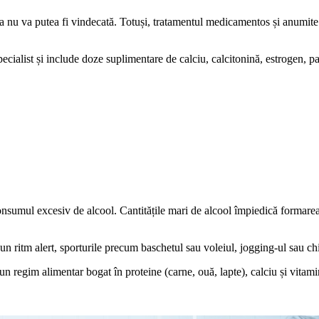
 nu va putea fi vindecată. Totuși, tratamentul medicamentos și anumite ex
ecialist și include doze suplimentare de calciu, calcitonină, estrogen,
consumul excesiv de alcool. Cantitățile mari de alcool împiedică formarea
-un ritm alert, sporturile precum baschetul sau voleiul, jogging-ul sau chia
n regim alimentar bogat în proteine (carne, ouă, lapte), calciu și vitam