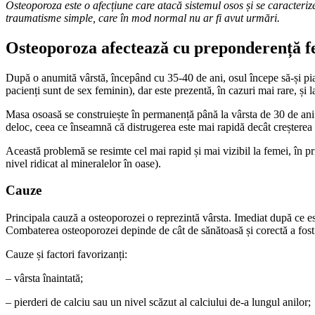
Osteoporoza este o afecțiune care atacă sistemul osos și se caracteriz
traumatisme simple, care în mod normal nu ar fi avut urmări.
Osteoporoza afectează cu preponderență f
După o anumită vârstă, începând cu 35-40 de ani, osul începe să-și pia
pacienți sunt de sex feminin), dar este prezentă, în cazuri mai rare, și l
Masa osoasă se construiește în permanență până la vârsta de 30 de ani.
deloc, ceea ce înseamnă că distrugerea este mai rapidă decât creșterea 
Această problemă se resimte cel mai rapid și mai vizibil la femei, în 
nivel ridicat al mineralelor în oase).
Cauze
Principala cauză a osteoporozei o reprezintă vârsta. Imediat după ce es
Combaterea osteoporozei depinde de cât de sănătoasă și corectă a fost 
Cauze și factori favorizanți:
– vârsta înaintată;
– pierderi de calciu sau un nivel scăzut al calciului de-a lungul anilor;