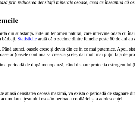
ează prin reducerea densității minerale osoase, ceea ce înseamnă că osul
emeile
rdă din substanță. Este un fenomen natural, care intervine odată cu îna
a bărbați.
Statisticile
arată că o zecime dintre femeile peste 60 de ani au 
 Până atunci, oasele cresc și devin din ce în ce mai puternice. Apoi, si
oaselor (oasele continuă să crească și ele, dar mult mai puțin față de p
prima perioadă de după menopauză, când dispare protecția estrogenului (ho
te atinsă densitatea osoasă maximă, va exista o perioadă de stagnare din
acumularea țesutului osos în perioada copilăriei și a adolescenței.