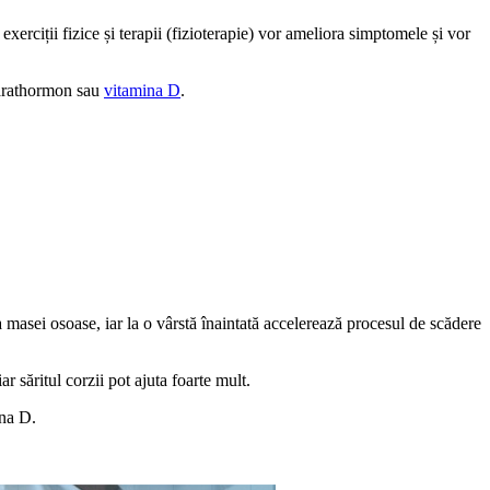
erciții fizice și terapii (fizioterapie) vor ameliora simptomele și vor
 parathormon sau
vitamina D
.
 masei osoase, iar la o vârstă înaintată accelerează procesul de scădere
r săritul corzii pot ajuta foarte mult.
ina D.