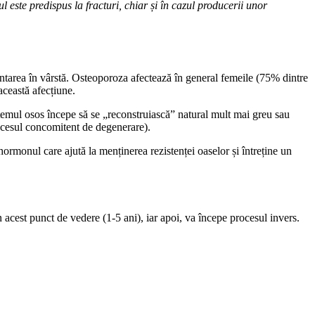
 este predispus la fracturi, chiar și în cazul producerii unor
intarea în vârstă. Osteoporoza afectează în general femeile (75% dintre
această afecțiune.
stemul osos începe să se „reconstruiască” natural mult mai greu sau
rocesul concomitent de degenerare).
rmonul care ajută la menținerea rezistenței oaselor și întreține un
 acest punct de vedere (1-5 ani), iar apoi, va începe procesul invers.