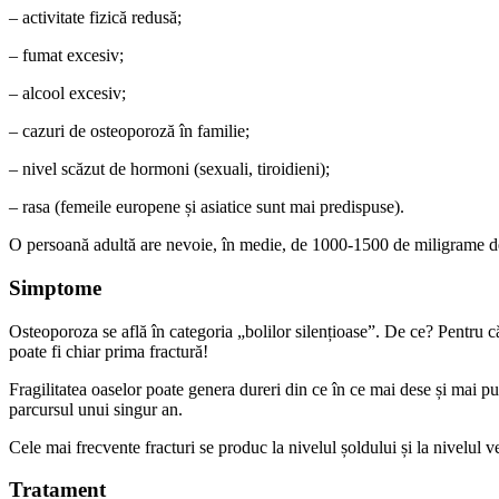
– activitate fizică redusă;
– fumat excesiv;
– alcool excesiv;
– cazuri de osteoporoză în familie;
– nivel scăzut de hormoni (sexuali, tiroidieni);
– rasa (femeile europene și asiatice sunt mai predispuse).
O persoană adultă are nevoie, în medie, de 1000-1500 de miligrame de
Simptome
Osteoporoza se află în categoria „bolilor silențioase”. De ce? Pentru c
poate fi chiar prima fractură!
Fragilitatea oaselor poate genera dureri din ce în ce mai dese și mai put
parcursul unui singur an.
Cele mai frecvente fracturi se produc la nivelul șoldului și la nivelul ve
Tratament