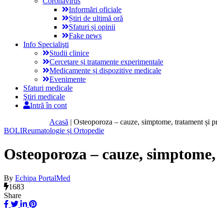
Coronavirus
Informări oficiale
Știri de ultimă oră
Sfaturi și opinii
Fake news
Info Specialişti
Studii clinice
Cercetare și tratamente experimentale
Medicamente și dispozitive medicale
Evenimente
Sfaturi medicale
Ştiri medicale
Intră în cont
Acasă
|
Osteoporoza – cauze, simptome, tratament și p
BOLI
Reumatologie și Ortopedie
Osteoporoza – cauze, simptome, 
By
Echipa PortalMed
1683
Share