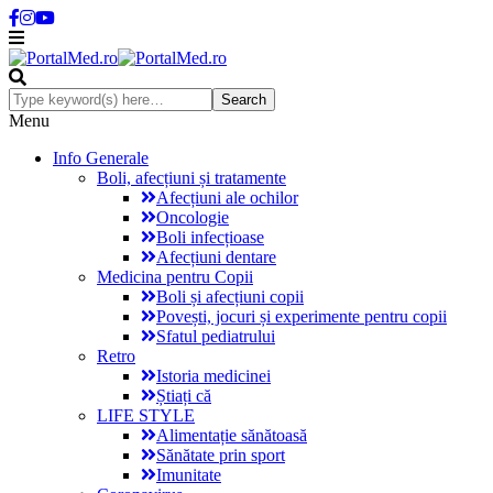
Menu
Info Generale
Boli, afecțiuni și tratamente
Afecțiuni ale ochilor
Oncologie
Boli infecțioase
Afecțiuni dentare
Medicina pentru Copii
Boli și afecțiuni copii
Povești, jocuri și experimente pentru copii
Sfatul pediatrului
Retro
Istoria medicinei
Știați că
LIFE STYLE
Alimentație sănătoasă
Sănătate prin sport
Imunitate