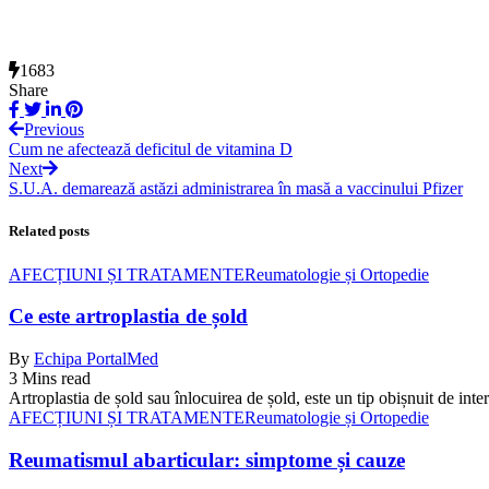
1683
Share
Previous
Cum ne afectează deficitul de vitamina D
Next
S.U.A. demarează astăzi administrarea în masă a vaccinului Pfizer
Related posts
AFECȚIUNI ȘI TRATAMENTE
Reumatologie și Ortopedie
Ce este artroplastia de șold
By
Echipa PortalMed
3 Mins read
Artroplastia de șold sau înlocuirea de șold, este un tip obișnuit de inte
AFECȚIUNI ȘI TRATAMENTE
Reumatologie și Ortopedie
Reumatismul abarticular: simptome și cauze