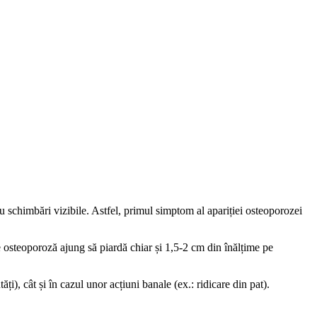
u schimbări vizibile. Astfel, primul simptom al apariției osteoporozei
e osteoporoză ajung să piardă chiar și 1,5-2 cm din înălțime pe
ți), cât și în cazul unor acțiuni banale (ex.: ridicare din pat).