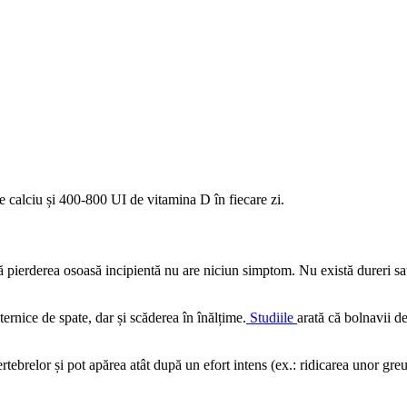
 calciu și 400-800 UI de vitamina D în fiecare zi.
ă pierderea osoasă incipientă nu are niciun simptom. Nu există dureri sa
ernice de spate, dar și scăderea în înălțime.
Studiile
arată că bolnavii d
rtebrelor și pot apărea atât după un efort intens (ex.: ridicarea unor greută