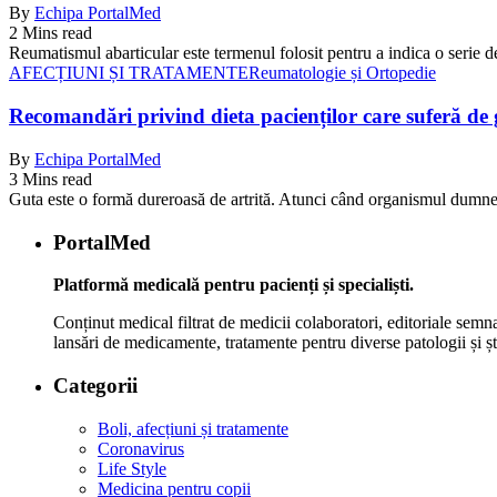
By
Echipa PortalMed
2 Mins read
Reumatismul abarticular este termenul folosit pentru a indica o serie 
AFECȚIUNI ȘI TRATAMENTE
Reumatologie și Ortopedie
Recomandări privind dieta pacienților care suferă de g
By
Echipa PortalMed
3 Mins read
Guta este o formă dureroasă de artrită. Atunci când organismul dumne
PortalMed
Platformă medicală pentru pacienți și specialiști.
Conținut medical filtrat de medicii colaboratori, editoriale semna
lansări de medicamente, tratamente pentru diverse patologii și șt
Categorii
Boli, afecțiuni și tratamente
Coronavirus
Life Style
Medicina pentru copii