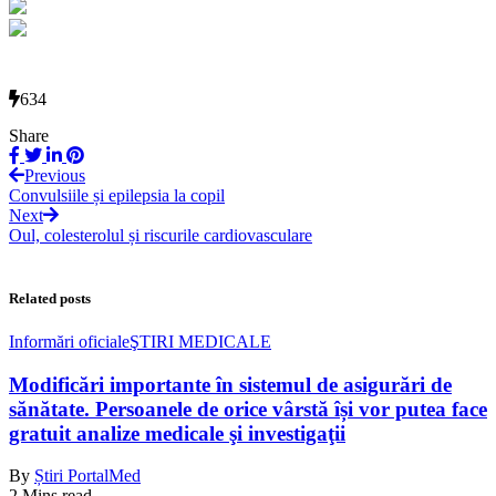
634
Share
Previous
Convulsiile și epilepsia la copil
Next
Oul, colesterolul și riscurile cardiovasculare
Related posts
Informări oficiale
ŞTIRI MEDICALE
Modificări importante în sistemul de asigurări de
sănătate. Persoanele de orice vârstă își vor putea face
gratuit analize medicale şi investigaţii
By
Știri PortalMed
2 Mins read