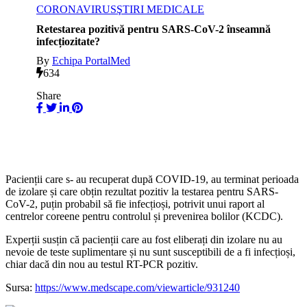
CORONAVIRUS
ŞTIRI MEDICALE
Retestarea pozitivă pentru SARS-CoV-2 înseamnă
infecțiozitate?
By
Echipa PortalMed
634
Share
Pacienții care s- au recuperat după COVID-19, au terminat perioada
de izolare și care obțin rezultat pozitiv la testarea pentru SARS-
CoV-2, puțin probabil să fie infecțioși, potrivit unui raport al
centrelor coreene pentru controlul și prevenirea bolilor (KCDC).
Experții susțin că pacienții care au fost eliberați din izolare nu au
nevoie de teste suplimentare și nu sunt susceptibili de a fi infecțioși,
chiar dacă din nou au testul RT-PCR pozitiv.
Sursa:
https://www.medscape.com/viewarticle/931240