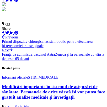
733
Share
Previous
Primul dispozitiv chirurgical asistat robotic pentru efectuarea
histerectomiei transvaginale
Next
Franța va administra vaccinul AstraZeneca și la persoanele cu vârsta
de peste 65 de ani
Related posts
Informări oficiale
ŞTIRI MEDICALE
Modificări importante în sistemul de asigurări de
sănătate. Persoanele de orice vârstă își vor putea face
gratuit analize medicale şi investigaţii
By
Știri PortalMed