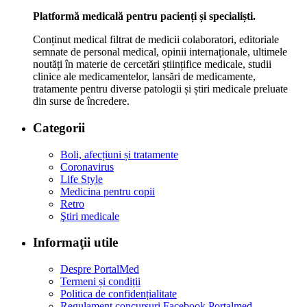
Platformă medicală pentru pacienți și specialiști.
Conținut medical filtrat de medicii colaboratori, editoriale
semnate de personal medical, opinii internaționale, ultimele
noutăți în materie de cercetări științifice medicale, studii
clinice ale medicamentelor, lansări de medicamente,
tratamente pentru diverse patologii și știri medicale preluate
din surse de încredere.
Categorii
Boli, afecțiuni și tratamente
Coronavirus
Life Style
Medicina pentru copii
Retro
Ştiri medicale
Informaţii utile
Despre PortalMed
Termeni și condiții
Politica de confidențialitate
Regulament concursuri Facebook Portalmed