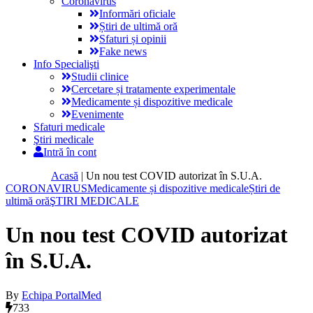
Coronavirus
Informări oficiale
Știri de ultimă oră
Sfaturi și opinii
Fake news
Info Specialişti
Studii clinice
Cercetare și tratamente experimentale
Medicamente și dispozitive medicale
Evenimente
Sfaturi medicale
Ştiri medicale
Intră în cont
Acasă
|
Un nou test COVID autorizat în S.U.A.
CORONAVIRUS
Medicamente și dispozitive medicale
Știri de
ultimă oră
ŞTIRI MEDICALE
Un nou test COVID autorizat
în S.U.A.
By
Echipa PortalMed
733