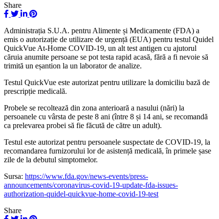
Share
Administrația S.U.A. pentru Alimente și Medicamente (FDA) a
emis o autorizație de utilizare de urgență (EUA) pentru testul Quidel
QuickVue At-Home COVID-19, un alt test antigen cu ajutorul
căruia anumite persoane se pot testa rapid acasă, fără a fi nevoie să
trimită un eșantion la un laborator de analize.
Testul QuickVue este autorizat pentru utilizare la domiciliu bază de
prescripție medicală.
Probele se recoltează din zona anterioară a nasului (nări) la
persoanele cu vârsta de peste 8 ani (între 8 și 14 ani, se recomandă
ca prelevarea probei să fie făcută de către un adult).
Testul este autorizat pentru persoanele suspectate de COVID-19, la
recomandarea furnizorului lor de asistență medicală, în primele șase
zile de la debutul simptomelor.
Sursa:
https://www.fda.gov/news-events/press-
announcements/coronavirus-covid-19-update-fda-issues-
authorization-quidel-quickvue-home-covid-19-test
Share