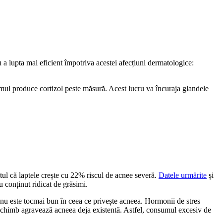
 a lupta mai eficient împotriva acestei afecțiuni dermatologice:
nismul produce cortizol peste măsură. Acest lucru va încuraja glandele
ptul că laptele crește cu 22% riscul de acnee severă.
Datele urmărite
și
u conținut ridicat de grăsimi.
u nu este tocmai bun în ceea ce privește acneea. Hormonii de stres
n schimb agravează acneea deja existentă. Astfel, consumul excesiv de