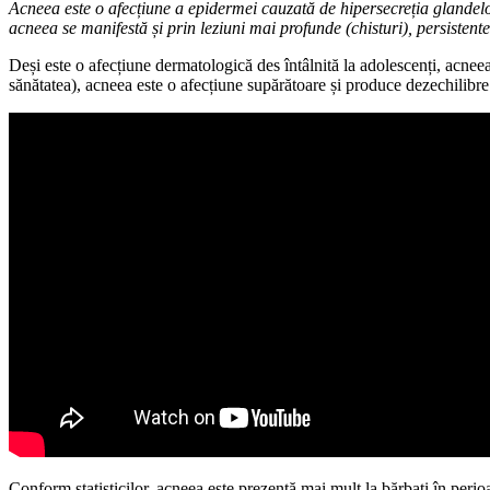
Acneea
este o afecțiune a epidermei cauzată de hipersecreția glandelo
acneea se manifestă și prin leziuni mai profunde (chisturi), persistente
Deși este o afecțiune dermatologică des întâlnită la adolescenți, acneea
sănătatea), acneea este o afecțiune supărătoare și produce dezechilibre
Conform statisticilor, acneea este prezentă mai mult la bărbați în peri