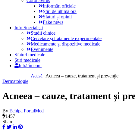
Coronavirus
Informări oficiale
Știri de ultimă oră
Sfaturi și opinii
Fake news
Info Specialişti
Studii clinice
Cercetare și tratamente experimentale
Medicamente și dispozitive medicale
Evenimente
Sfaturi medicale
Ştiri medicale
Intră în cont
Acasă
|
Acneea – cauze, tratament și prevenție
Dermatologie
Acneea – cauze, tratament și pr
By
Echipa PortalMed
1457
Share