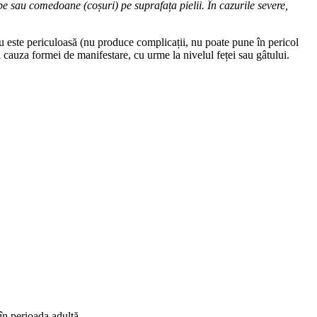
be sau comedoane (coșuri) pe suprafața pielii. În cazurile severe,
 nu este periculoasă (nu produce complicații, nu poate pune în pericol
in cauza formei de manifestare, cu urme la nivelul feței sau gâtului.
în perioada adultă.