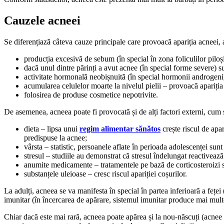
Cauzele acneei
Se diferențiază câteva cauze principale care provoacă apariția acneei, atâ
producția excesivă de sebum (în special în zona foliculilor pilo
dacă unul dintre părinți a avut acnee (în special forme severe) s
activitate hormonală neobișnuită (în special hormonii androgeni) 
acumularea celulelor moarte la nivelul pielii – provoacă apariția
folosirea de produse cosmetice nepotrivite.
De asemenea, acneea poate fi provocată și de alți factori externi, cum 
dieta – lipsa unui
regim alimentar sănătos
crește riscul de apa
predispuse la acnee;
vârsta – statistic, persoanele aflate în perioada adolescenței su
stresul – studiile au demonstrat că stresul îndelungat reactiveaz
anumite medicamente – tratamentele pe bază de corticosteroizi 
substanțele uleioase – cresc riscul apariției coșurilor.
La adulți, acneea se va manifesta în special în partea inferioară a fețe
imunitar (în încercarea de apărare, sistemul imunitar produce mai multe
Chiar dacă este mai rară, acneea poate apărea și la nou-născuți (acnee 