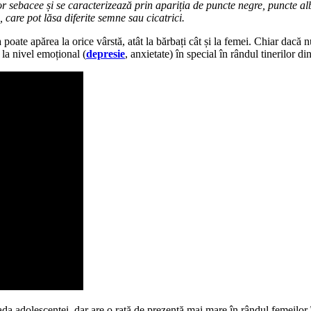
r sebacee și se caracterizează prin apariția de puncte negre, puncte al
, care pot lăsa diferite semne sau cicatrici.
 poate apărea la orice vârstă, atât la bărbați cât și la femei. Chiar dacă
 la nivel emoțional (
depresie
, anxietate) în special în rândul tinerilor d
oada adolescenței, dar are o rată de prezență mai mare în rândul femeilor 