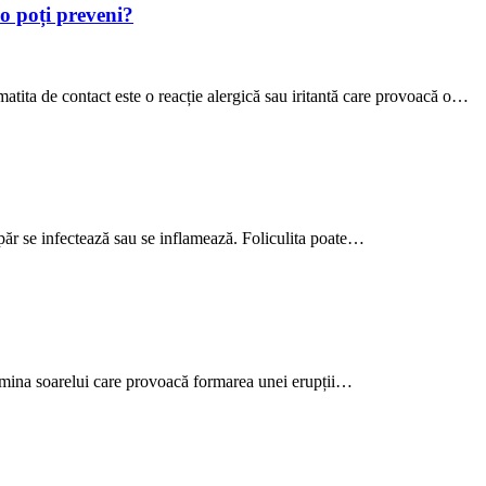
 o poți preveni?
matita de contact este o reacție alergică sau iritantă care provoacă o…
 păr se infectează sau se inflamează. Foliculita poate…
a lumina soarelui care provoacă formarea unei erupții…