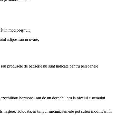
cât în mod obișnuit;
utul adipos sau în ovare;
e sau produsele de patiserie nu sunt indicate pentru persoanele
n dezechilibru hormonal sau de un dezechilibru la nivelul sistemului
naștere. Totodată, în timpul sarcinii, femeile pot suferi modificări în