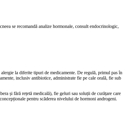
t acneea se recomandă analize hormonale, consult endocrinologic,
 alergie la diferite tipuri de medicamente. De regulă, primul pas în
mente, inclusiv antibiotice, administrate fie pe cale orală, fie sub
ibera și fără rețetă medicală), fie geluri sau soluții de curățare care
nticoncepționale pentru scăderea nivelului de hormoni androgeni.