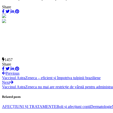
Share
1457
Share
Previous
Vaccinul AstraZeneca – eficient și împotriva tulpinii braziliene
Next
Vaccinul AstraZeneca nu mai are restricție de vârstă pentru administra
Related posts
AFECȚIUNI ȘI TRATAMENTE
Boli și afecțiuni copii
Dermatologie