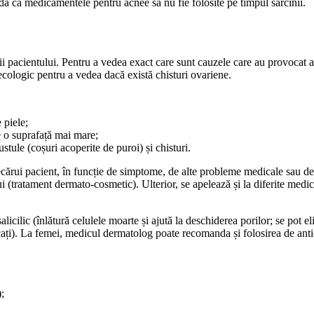
dă ca medicamentele pentru acnee să nu fie folosite pe timpul sarcinii.
ii pacientului. Pentru a vedea exact care sunt cauzele care au provoca
cologic pentru a vedea dacă există chisturi ovariene.
 piele;
e o suprafață mai mare;
stule (coșuri acoperite de puroi) și chisturi.
iecărui pacient, în funcție de simptome, de alte probleme medicale sau de
i (tratament dermato-cosmetic). Ulterior, se apelează și la diferite medica
alicilic (înlătură celulele moarte și ajută la deschiderea porilor; se pot el
locați). La femei, medicul dermatolog poate recomanda și folosirea de a
;