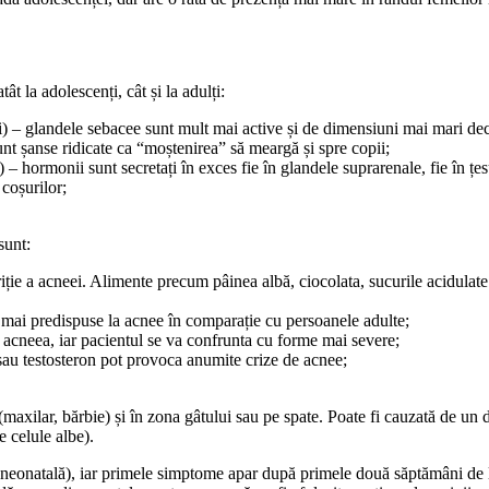
t la adolescenți, cât și la adulți:
și) – glandele sebacee sunt mult mai active și de dimensiuni mai mari de
unt șanse ridicate ca “moștenirea” să meargă și spre copii;
– hormonii sunt secretați în exces fie în glandele suprarenale, fie în țes
 coșurilor;
sunt:
riție a acneei. Alimente precum pâinea albă, ciocolata, sucurile acidulat
nt mai predispuse la acnee în comparație cu persoanele adulte;
ă acneea, iar pacientul se va confrunta cu forme mai severe;
sau testosteron pot provoca anumite crize de acnee;
i (maxilar, bărbie) și în zona gâtului sau pe spate. Poate fi cauzată de u
 celule albe).
neonatală), iar primele simptome apar după primele două săptămâni de la 