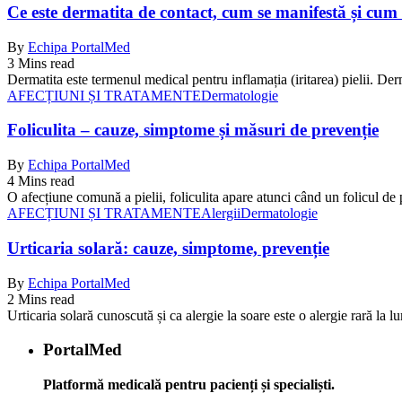
Ce este dermatita de contact, cum se manifestă și cum
By
Echipa PortalMed
3 Mins read
Dermatita este termenul medical pentru inflamația (iritarea) pielii. Der
AFECȚIUNI ȘI TRATAMENTE
Dermatologie
Foliculita – cauze, simptome și măsuri de prevenție
By
Echipa PortalMed
4 Mins read
O afecțiune comună a pielii, foliculita apare atunci când un folicul de
AFECȚIUNI ȘI TRATAMENTE
Alergii
Dermatologie
Urticaria solară: cauze, simptome, prevenție
By
Echipa PortalMed
2 Mins read
Urticaria solară cunoscută și ca alergie la soare este o alergie rară l
PortalMed
Platformă medicală pentru pacienți și specialiști.