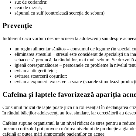
suc de coriandru;
ceai de urzică;
săpunul cu sulf (controlează secreția de sebum).
Prevenție
Indiferent dacă vorbim despre acneea la adolescenți sau despre acneea a
un regim alimentar sănătos – consumul de legume (în special cu f
eliminarea stresului – stresul este considerat de specialiști un 
sebacee să producă, la rândul lor, mai mult sebum. Se dezvoltă ast
igienă corespunzătoare – persoanele cu probleme la nivelul tenul
evitarea atingerii feței;
evitarea stoarcerii coșurilor;
evitarea expunerii excesive la soare (soarele stimulează producț
Cafeina și laptele favorizează apariția acn
Consumul ridicat de lapte poate juca un rol esențial în declanșarea cr
în rândul băieților adolescenți au fost similare, iar cercetătorii au desc
Cafeina supune organismul la un nivel ridicat de stres pentru a reduce
precum cortizolul pot provoca mărirea nivelului de producție a glandel
cafeină ar putea mări simptomele pacienților cu acnee.