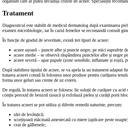
organism care ar putea declanșa crizele de acnee. Specialiștii recoman
Tratament
Diagnosticul este stabilit de medicul dermatolog după examinarea piel
examen microbiologic, iar în cazul femeilor se recomandă consult gine
În funcție de gradul de severitate, există trei tipuri de acnee:
acnee ușoară – puncte albe și puncte negre, pe mici suprafețe de
acnee medie – se observă răspândirea punctelor albe și negre p
acnee severă – apar papule (zone sensibile, inflamate și roșii), pu
După stabilirea tipului de acnee, se va apela la un tratament adaptat f
tratarea acneei constă în folosirea unor produse pentru curățarea tenulu
forma unor geluri sau creme de uz extern.
De regulă, în tratarea acneei se folosesc fie soluții de curățare cu acid s
conțin peroxid de benzoil (usucă și exfoliază pielea și curăță porii b
În tratarea acneei se pot utiliza și diferite remedii naturiste, precum:
ulei de levănțică;
scorțișoară măcinată amestecată cu miere (aplicare peste noapte)
ceai de gălbenele;