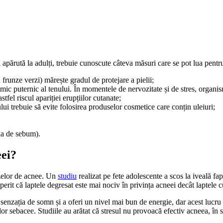
părută la adulți, trebuie cunoscute câteva măsuri care se pot lua pentru
runze verzi) mărește gradul de protejare a pielii;
inamic puternic al tenului. În momentele de nervozitate și de stres, orga
fel riscul apariției erupțiilor cutanate;
ui trebuie să evite folosirea produselor cosmetice care conțin uleiuri;
ia de sebum).
eei?
izelor de acnee. Un
studiu
realizat pe fete adolescente a scos la iveală fa
operit că laptele degresat este mai nociv în privința acneei decât laptele c
 senzația de somn și a oferi un nivel mai bun de energie, dar acest lucr
or sebacee. Studiile au arătat că stresul nu provoacă efectiv acneea, î