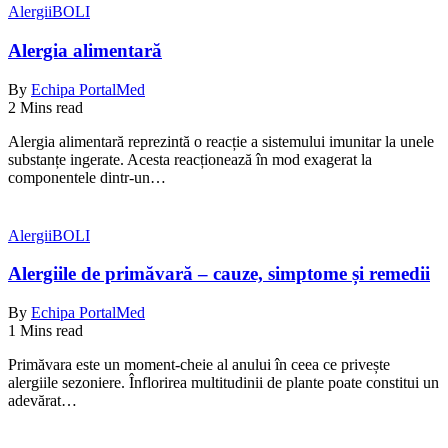
Alergii
BOLI
Alergia alimentară
By
Echipa PortalMed
2 Mins read
Alergia alimentară reprezintă o reacție a sistemului imunitar la unele
substanțe ingerate. Acesta reacționează în mod exagerat la
componentele dintr-un…
Alergii
BOLI
Alergiile de primăvară – cauze, simptome și remedii
By
Echipa PortalMed
1 Mins read
Primăvara este un moment-cheie al anului în ceea ce privește
alergiile sezoniere. Înflorirea multitudinii de plante poate constitui un
adevărat…