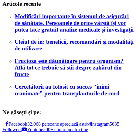
Articole recente
Modificări importante în sistemul de asigurări
de sănătate. Persoanele de orice vârstă își vor
putea face gratuit analize medicale şi investigaţii
Uleiul de in: beneficii, recomandări și modalități
de utilizare
Fructoza este dăunătoare pentru organism?
Află tot ce trebuie să știi despre zahărul din
fructe
Cercetătorii au folosit cu succes "inimi
reanimate" pentru transplanturile de cord
Ne găsești și pe:
Facebook
32.068 persoane apreciază asta
Instagram
5635
Followers
Youtube
200+ clipuri pentru tine