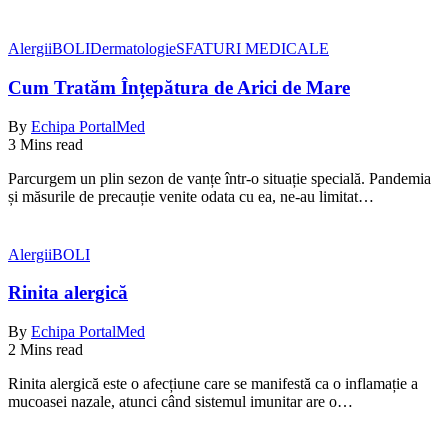
Alergii
BOLI
Dermatologie
SFATURI MEDICALE
Cum Tratăm Înțepătura de Arici de Mare
By
Echipa PortalMed
3 Mins read
Parcurgem un plin sezon de vanțe într-o situație specială. Pandemia
și măsurile de precauție venite odata cu ea, ne-au limitat…
Alergii
BOLI
Rinita alergică
By
Echipa PortalMed
2 Mins read
Rinita alergică este o afecțiune care se manifestă ca o inflamație a
mucoasei nazale, atunci când sistemul imunitar are o…