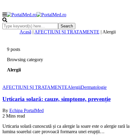
Acasă
|
AFECȚIUNI ȘI TRATAMENTE
|
Alergii
9 posts
Browsing category
Alergii
AFECȚIUNI ȘI TRATAMENTE
Alergii
Dermatologie
Urticaria solară: cauze, simptome, prevenție
By
Echipa PortalMed
2 Mins read
Urticaria solară cunoscută și ca alergie la soare este o alergie rară la
lumina soarelui care provoacă formarea unei erupții…