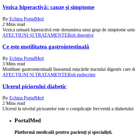
Vezica hiperactivă: cauze și simptome
By
Echipa PortalMed
2 Mins read
Vezica urinară hiperactivă este denumirea unui grup de simptome urin
AFECȚIUNI ȘI TRATAMENTE
Boli digestive
Ce este motilitatea gastrointestinală
By
Echipa PortalMed
3 Mins read
Motilitate gastrointestinală înseamnă mișcările tractului digestiv care 
AFECȚIUNI ȘI TRATAMENTE
Boli endocrine
Ulcerul piciorului diabetic
By
Echipa PortalMed
2 Mins read
Ulcerul la nivelul picioarelor este o complicație frecventă a diabetului 
PortalMed
Platformă medicală pentru pacienți și specialiști.