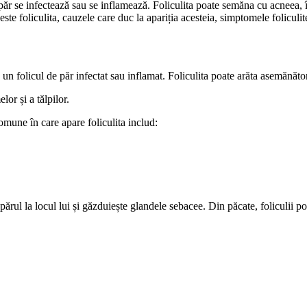
 păr se infectează sau se inflamează. Foliculita poate semăna cu acneea, 
 este foliculita, cauzele care duc la apariția acesteia, simptomele foliculit
 un folicul de păr infectat sau inflamat. Foliculita poate arăta asemănăt
lor și a tălpilor.
omune în care apare foliculita includ:
părul la locul lui și găzduiește glandele sebacee. Din păcate, foliculii pot 