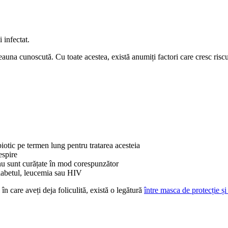
 infectat.
eauna cunoscută. Cu toate acestea, există anumiți factori care cresc riscul 
biotic pe termen lung pentru tratarea acesteia
espire
 nu sunt curățate în mod corespunzător
 diabetul, leucemia sau HIV
n care aveți deja foliculită, există o legătură
între masca de protecție ș