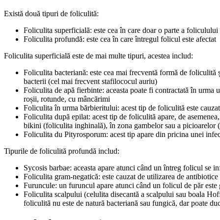
Există două tipuri de foliculită:
Foliculita superficială: este cea în care doar o parte a foliculului
Foliculita profundă: este cea în care întregul folicul este afectat
Foliculita superficială este de mai multe tipuri, acestea includ:
Foliculita bacteriană: este cea mai frecventă formă de foliculită
bacterii (cel mai frecvent stafilococul auriu)
Foliculita de apă fierbinte: aceasta poate fi contractată în urma 
roșii, rotunde, cu mâncărimi
Foliculita în urma bărbieritului: acest tip de foliculită este cauz
Foliculita după epilat: acest tip de foliculită apare, de asemenea
bikini (foliculita inghinală), în zona gambelor sau a picioarelor (f
Foliculita du Pityrosporum: acest tip apare din pricina unei infe
Tipurile de foliculită profundă includ:
Sycosis barbae: aceasta apare atunci când un întreg folicul se inf
Foliculita gram-negatică: este cauzat de utilizarea de antibiotice
Furuncule: un furuncul apare atunci când un folicul de păr este 
Foliculita scalpului (celulita disecantă a scalpului sau boala Ho
foliculită nu este de natură bacteriană sau fungică, dar poate duc