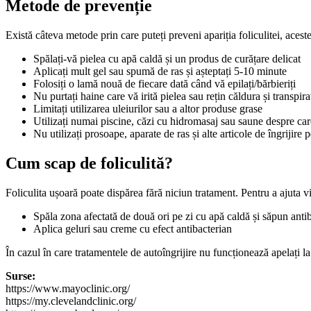
Metode de prevenție
Există câteva metode prin care puteți preveni apariția foliculitei, acest
Spălați-vă pielea cu apă caldă și un produs de curățare delicat
Aplicați mult gel sau spumă de ras și așteptați 5-10 minute
Folosiți o lamă nouă de fiecare dată când vă epilați/bărbieriți
Nu purtați haine care vă irită pielea sau rețin căldura și transpira
Limitați utilizarea uleiurilor sau a altor produse grase
Utilizați numai piscine, căzi cu hidromasaj sau saune despre care
Nu utilizați prosoape, aparate de ras și alte articole de îngrijir
Cum scap de foliculită?
Foliculita ușoară poate dispărea fără niciun tratament. Pentru a ajuta 
Spăla zona afectată de două ori pe zi cu apă caldă și săpun anti
Aplica geluri sau creme cu efect antibacterian
În cazul în care tratamentele de autoîngrijire nu funcționează apelați l
Surse:
https://www.mayoclinic.org/
https://my.clevelandclinic.org/