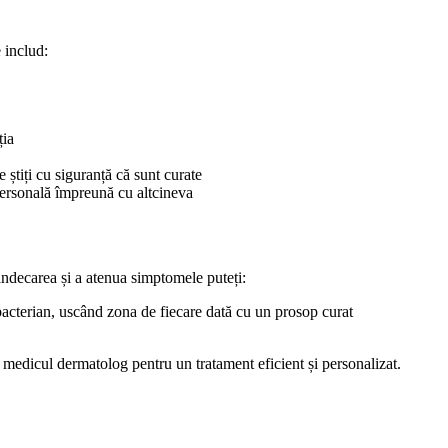
e includ:
ția
 știți cu siguranță că sunt curate
e personală împreună cu altcineva
vindecarea și a atenua simptomele puteți:
bacterian, uscând zona de fiecare dată cu un prosop curat
a medicul dermatolog pentru un tratament eficient și personalizat.