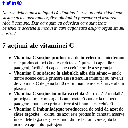
Ne este deja cunoscut faptul că vitamina C este un antioxidant care
susține activitatea anticorpilor, ajutând la prevenirea și tratarea
răcelii comune. Dar oare știm cu adevărat care sunt toate
beneficiile acesteia și modul în care acționează asupra organismului
nostru?
7 acțiuni ale vitaminei C
Vitamina C susține producerea de interferon
– interferonul
este produs atunci când este detectată prezența agenților
patogeni, facilitând capacitatea celulelor de a se proteja.
Vitamina C se găsește în globulele albe din sânge
– unele
dintre aceste celule primare ale sistemului imunitar au nivelul
de vitamina C de până la 80 de ori mai mare decât nivelul din
plasmă.
Vitamina C susține imunitatea celulară
– există 2 modalități
principale prin care organismul poate răspunde la un agent
patogen: imunitatea prin anticorpi și imunitatea celulară.
Vitamina C îmbunătățește producerea de oxid de azot de
către fagocite
– oxidul de azot este produs în cantități masive
în celulele fagocite și este unul dintre factorii care ajută la
uciderea agenților patogeni.