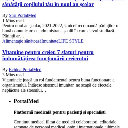
sănătății copilului tău în noul an școlar
By
Ştiri PortalMed
1 Mins read
Pentru noul an școlar, 2021-2022, Unicef recomandă părinților o
bună comunicare cu administrația școlii în care elevul studiază.
Părinții ar…
Alimentație sănătoasă
Imunitate
LIFE STYLE
Vitamine pentru creier. 7 sfaturi pentru
îmbunătățirea funcționării creierului
By
Echipa PortalMed
3 Mins read
Vitaminele joacă un rol fundamental pentru buna funcționare a
organismului. Întăresc sistemul imunitar, ne scapă de efectele
neplăcute ale stresului…
PortalMed
Platformă medicală pentru pacienți și specialiști.
Conținut medical filtrat de medicii colaboratori, editoriale
semnate de personal medical, opinii internaționale, ultimele