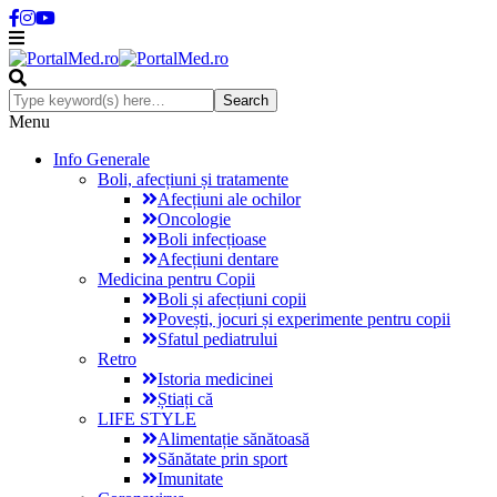
Menu
Info Generale
Boli, afecțiuni și tratamente
Afecțiuni ale ochilor
Oncologie
Boli infecțioase
Afecțiuni dentare
Medicina pentru Copii
Boli și afecțiuni copii
Povești, jocuri și experimente pentru copii
Sfatul pediatrului
Retro
Istoria medicinei
Știați că
LIFE STYLE
Alimentație sănătoasă
Sănătate prin sport
Imunitate