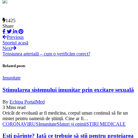
1425
Share
Previous
Sportul acasă
Next
Tensiunea arterială – cum o verificăm corect?
Related posts
Imunitate
Stimularea sistemului imunitar prin excitare sexuală
By
Echipa PortalMed
3 Mins read
Oricât de evoluată ar fi medicina, corpul uman continuă să fie un
mister pentru oamenii de știință. Cine ar fi…
CORONAVIRUS
Imunitate
Sfaturi și opinii
ŞTIRI MEDICALE
Ești părinte? Iată ce trebuie să știi pentru protejarea