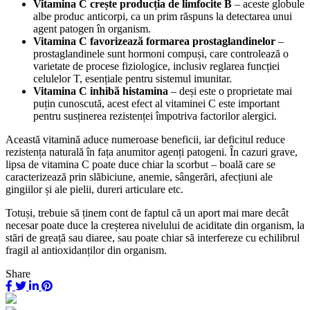
Vitamina C crește producția de limfocite B
– aceste globule
albe produc anticorpi, ca un prim răspuns la detectarea unui
agent patogen în organism.
Vitamina C favorizează formarea prostaglandinelor
–
prostaglandinele sunt hormoni compuși, care controlează o
varietate de procese fiziologice, inclusiv reglarea funcției
celulelor T, esențiale pentru sistemul imunitar.
Vitamina C inhibă histamina
– deși este o proprietate mai
puțin cunoscută, acest efect al vitaminei C este important
pentru susținerea rezistenței împotriva factorilor alergici.
Această vitamină aduce numeroase beneficii, iar deficitul reduce
rezistența naturală în fața anumitor agenți patogeni. În cazuri grave,
lipsa de vitamina C poate duce chiar la scorbut – boală care se
caracterizează prin slăbiciune, anemie, sângerări, afecțiuni ale
gingiilor și ale pielii, dureri articulare etc.
Totuși, trebuie să ținem cont de faptul că un aport mai mare decât
necesar poate duce la creșterea nivelului de aciditate din organism, la
stări de greață sau diaree, sau poate chiar să interfereze cu echilibrul
fragil al antioxidanților­ din organism.
Share