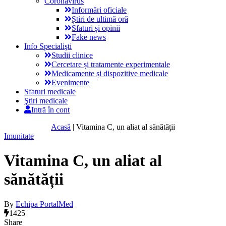
Coronavirus
Informări oficiale
Știri de ultimă oră
Sfaturi și opinii
Fake news
Info Specialişti
Studii clinice
Cercetare și tratamente experimentale
Medicamente și dispozitive medicale
Evenimente
Sfaturi medicale
Ştiri medicale
Intră în cont
Acasă
|
Vitamina C, un aliat al sănătății
Imunitate
Vitamina C, un aliat al
sănătății
By
Echipa PortalMed
1425
Share