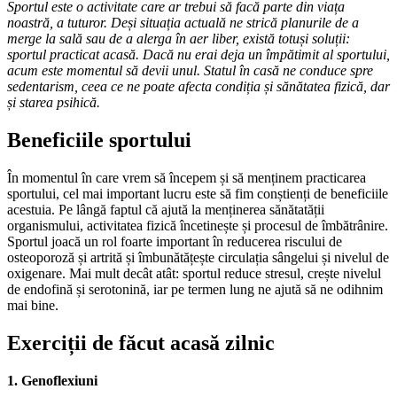
Sportul este o activitate care ar trebui să facă parte din viața
noastră, a tuturor. Deși situația actuală ne strică planurile de a
merge la sală sau de a alerga în aer liber, există totuși soluții:
sportul practicat acasă. Dacă nu erai deja un împătimit al sportului,
acum este momentul să devii unul. Statul în casă ne conduce spre
sedentarism, ceea ce ne poate afecta condiția și sănătatea fizică, dar
și starea psihică.
Beneficiile sportului
În momentul în care vrem să începem și să menținem practicarea
sportului, cel mai important lucru este să fim conștienți de beneficiile
acestuia. Pe lângă faptul că ajută la menținerea sănătatății
organismului, activitatea fizică încetinește și procesul de îmbătrânire.
Sportul joacă un rol foarte important în reducerea riscului de
osteoporoză și artrită și îmbunătățește circulația sângelui și nivelul de
oxigenare. Mai mult decât atât: sportul reduce stresul, crește nivelul
de endofină și serotonină, iar pe termen lung ne ajută să ne odihnim
mai bine.
Exerciții de făcut acasă zilnic
1. Genoflexiuni