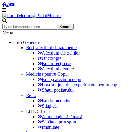
Menu
Info Generale
Boli, afecțiuni și tratamente
Afecțiuni ale ochilor
Oncologie
Boli infecțioase
Afecțiuni dentare
Medicina pentru Copii
Boli și afecțiuni copii
Povești, jocuri și experimente pentru copii
Sfatul pediatrului
Retro
Istoria medicinei
Știați că
LIFE STYLE
Alimentație sănătoasă
Sănătate prin sport
Imunitate