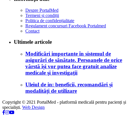
Despre PortalMed
Termeni și condiții
Politica de confidențialitate
Regulament concursuri Facebook Portalmed
Contact
Ultimele articole
Modificări importante în sistemul de
asigurări de sănătate. Persoanele de orice
vârstă își vor putea face gratuit analize
medicale şi investigaţii
Uleiul de in: beneficii, recomandări și
modalități de utilizare
Copyright © 2021 PortalMed - platformă medicală pentru pacienți și
specialiști.
Web Design