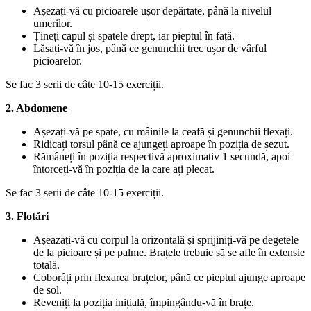
Așezați-vă cu picioarele ușor depărtate, până la nivelul
umerilor.
Țineți capul și spatele drept, iar pieptul în față.
Lăsați-vă în jos, până ce genunchii trec ușor de vârful
picioarelor.
Se fac 3 serii de câte 10-15 exerciții.
2. Abdomene
Așezați-vă pe spate, cu mâinile la ceafă și genunchii flexați.
Ridicați torsul până ce ajungeți aproape în poziția de șezut.
Rămâneți în poziția respectivă aproximativ 1 secundă, apoi
întorceți-vă în poziția de la care ați plecat.
Se fac 3 serii de câte 10-15 exerciții.
3. Flotări
Așeazați-vă cu corpul la orizontală și sprijiniți-vă pe degetele
de la picioare și pe palme. Brațele trebuie să se afle în extensie
totală.
Coborâți prin flexarea brațelor, până ce pieptul ajunge aproape
de sol.
Reveniți la poziția inițială, împingându-vă în brațe.