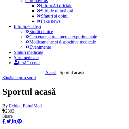
Coronavirus
Informări oficiale
Știri de ultimă oră
Sfaturi și opinii
Fake news
Info Specialişti
Studii clinice
Cercetare și tratamente experimentale
Medicamente și dispozitive medicale
Evenimente
Sfaturi medicale
Ştiri medicale
Intră în cont
Acasă
|
Sportul acasă
Sănătate prin sport
Sportul acasă
By
Echipa PortalMed
2303
Share