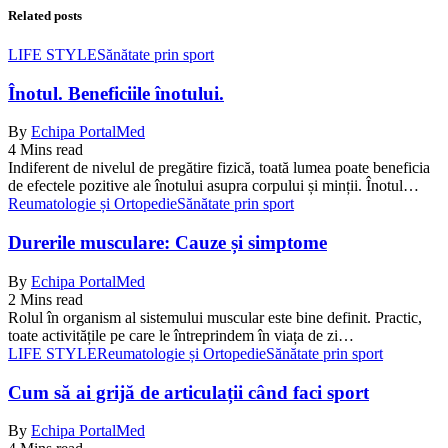
Related posts
LIFE STYLE
Sănătate prin sport
Înotul. Beneficiile înotului.
By
Echipa PortalMed
4 Mins read
Indiferent de nivelul de pregătire fizică, toată lumea poate beneficia
de efectele pozitive ale înotului asupra corpului și minții. Înotul…
Reumatologie și Ortopedie
Sănătate prin sport
Durerile musculare: Cauze și simptome
By
Echipa PortalMed
2 Mins read
Rolul în organism al sistemului muscular este bine definit. Practic,
toate activitățile pe care le întreprindem în viața de zi…
LIFE STYLE
Reumatologie și Ortopedie
Sănătate prin sport
Cum să ai grijă de articulații când faci sport
By
Echipa PortalMed