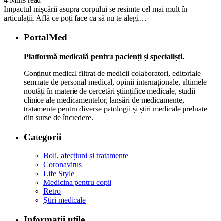
4 Mins read
Impactul mișcării asupra corpului se resimte cel mai mult în
articulații. Află ce poți face ca să nu te alegi…
PortalMed
Platformă medicală pentru pacienți și specialiști.
Conținut medical filtrat de medicii colaboratori, editoriale
semnate de personal medical, opinii internaționale, ultimele
noutăți în materie de cercetări științifice medicale, studii
clinice ale medicamentelor, lansări de medicamente,
tratamente pentru diverse patologii și știri medicale preluate
din surse de încredere.
Categorii
Boli, afecțiuni și tratamente
Coronavirus
Life Style
Medicina pentru copii
Retro
Ştiri medicale
Informaţii utile