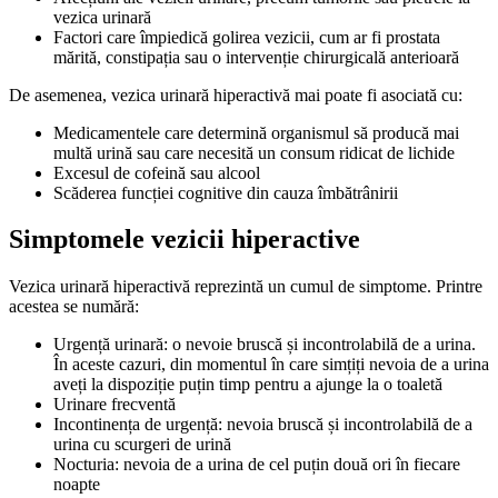
vezica urinară
Factori care împiedică golirea vezicii, cum ar fi prostata
mărită, constipația sau o intervenție chirurgicală anterioară
De asemenea, vezica urinară hiperactivă mai poate fi asociată cu:
Medicamentele care determină organismul să producă mai
multă urină sau care necesită un consum ridicat de lichide
Excesul de cofeină sau alcool
Scăderea funcției cognitive din cauza îmbătrânirii
Simptomele vezicii hiperactive
Vezica urinară hiperactivă reprezintă un cumul de simptome. Printre
acestea se numără:
Urgență urinară: o nevoie bruscă și incontrolabilă de a urina.
În aceste cazuri, din momentul în care simțiți nevoia de a urina
aveți la dispoziție puțin timp pentru a ajunge la o toaletă
Urinare frecventă
Incontinența de urgență: nevoia bruscă și incontrolabilă de a
urina cu scurgeri de urină
Nocturia: nevoia de a urina de cel puțin două ori în fiecare
noapte