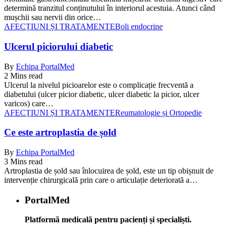
determină tranzitul conținutului în interiorul acestuia. Atunci când
mușchii sau nervii din orice…
AFECȚIUNI ȘI TRATAMENTE
Boli endocrine
Ulcerul piciorului diabetic
By
Echipa PortalMed
2 Mins read
Ulcerul la nivelul picioarelor este o complicație frecventă a
diabetului (ulcer picior diabetic, ulcer diabetic la picior, ulcer
varicos) care…
AFECȚIUNI ȘI TRATAMENTE
Reumatologie și Ortopedie
Ce este artroplastia de șold
By
Echipa PortalMed
3 Mins read
Artroplastia de șold sau înlocuirea de șold, este un tip obișnuit de
intervenție chirurgicală prin care o articulație deteriorată a…
PortalMed
Platformă medicală pentru pacienți și specialiști.