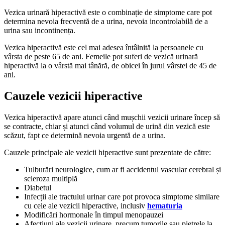
Vezica urinară hiperactivă este o combinație de simptome care pot
determina nevoia frecventă de a urina, nevoia incontrolabilă de a
urina sau incontinența.
Vezica hiperactivă este cel mai adesea întâlnită la persoanele cu
vârsta de peste 65 de ani. Femeile pot suferi de vezică urinară
hiperactivă la o vârstă mai tânără, de obicei în jurul vârstei de 45 de
ani.
Cauzele vezicii hiperactive
Vezica hiperactivă apare atunci când mușchii vezicii urinare încep să
se contracte, chiar și atunci când volumul de urină din vezică este
scăzut, fapt ce determină nevoia urgentă de a urina.
Cauzele principale ale vezicii hiperactive sunt prezentate de către:
Tulburări neurologice, cum ar fi accidentul vascular cerebral și
scleroza multiplă
Diabetul
Infecții ale tractului urinar care pot provoca simptome similare
cu cele ale vezicii hiperactive, inclusiv
hematuria
Modificări hormonale în timpul menopauzei
Afecțiuni ale vezicii urinare, precum tumorile sau pietrele la