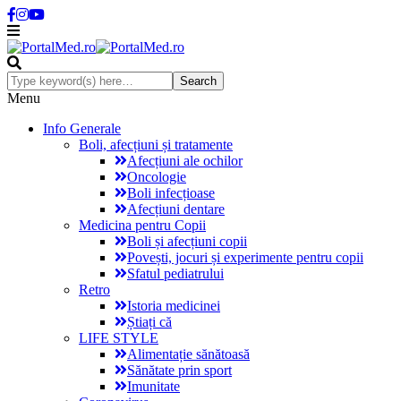
Menu
Info Generale
Boli, afecțiuni și tratamente
Afecțiuni ale ochilor
Oncologie
Boli infecțioase
Afecțiuni dentare
Medicina pentru Copii
Boli și afecțiuni copii
Povești, jocuri și experimente pentru copii
Sfatul pediatrului
Retro
Istoria medicinei
Știați că
LIFE STYLE
Alimentație sănătoasă
Sănătate prin sport
Imunitate