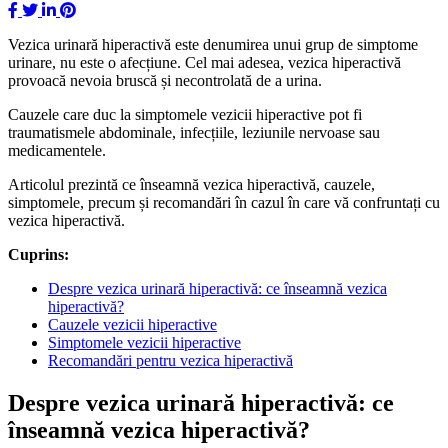
Vezica urinară hiperactivă este denumirea unui grup de simptome
urinare, nu este o afecțiune. Cel mai adesea, vezica hiperactivă
provoacă nevoia bruscă și necontrolată de a urina.
Cauzele care duc la simptomele vezicii hiperactive pot fi
traumatismele abdominale, infecțiile, leziunile nervoase sau
medicamentele.
Articolul prezintă ce înseamnă vezica hiperactivă, cauzele,
simptomele, precum și recomandări în cazul în care vă confruntați cu
vezica hiperactivă.
Cuprins:
Despre vezica urinară hiperactivă: ce înseamnă vezica
hiperactivă?
Cauzele vezicii hiperactive
Simptomele vezicii hiperactive
Recomandări pentru vezica hiperactivă
Despre vezica urinar
ă
hiperactiv
ă
: ce
î
nseamn
ă
vezica hiperactiv
ă
?