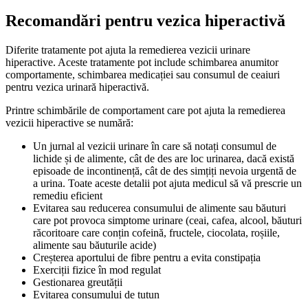
Recomandări pentru vezica hiperactivă
Diferite tratamente pot ajuta la remedierea vezicii urinare
hiperactive. Aceste tratamente pot include schimbarea anumitor
comportamente, schimbarea medicației sau consumul de ceaiuri
pentru vezica urinară hiperactivă.
Printre schimbările de comportament care pot ajuta la remedierea
vezicii hiperactive se numără:
Un jurnal al vezicii urinare în care să notați consumul de
lichide și de alimente, cât de des are loc urinarea, dacă există
episoade de incontinență, cât de des simțiți nevoia urgentă de
a urina. Toate aceste detalii pot ajuta medicul să vă prescrie un
remediu eficient
Evitarea sau reducerea consumului de alimente sau băuturi
care pot provoca simptome urinare (ceai, cafea, alcool, băuturi
răcoritoare care conțin cofeină, fructele, ciocolata, roșiile,
alimente sau băuturile acide)
Creșterea aportului de fibre pentru a evita constipația
Exerciții fizice în mod regulat
Gestionarea greutății
Evitarea consumului de tutun