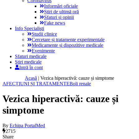
Coronavirus
Informări oficiale
Știri de ultimă oră
Sfaturi și opinii
Fake news
Info Specialişti
Studii clinice
Cercetare și tratamente experimentale
Medicamente și dispozitive medicale
Evenimente
Sfaturi medicale
Ştiri medicale
Intră în cont
Acasă
|
Vezica hiperactivă: cauze și simptome
AFECȚIUNI ȘI TRATAMENTE
Boli renale
Vezica hiperactivă: cauze și
simptome
By
Echipa PortalMed
2715
Share