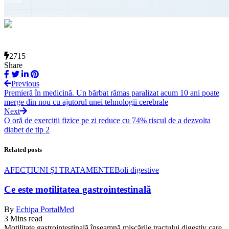
2715
Share
Previous
Premieră în medicină. Un bărbat rămas paralizat acum 10 ani poate
merge din nou cu ajutorul unei tehnologii cerebrale
Next
O oră de exerciții fizice pe zi reduce cu 74% riscul de a dezvolta
diabet de tip 2
Related posts
AFECȚIUNI ȘI TRATAMENTE
Boli digestive
Ce este motilitatea gastrointestinală
By
Echipa PortalMed
3 Mins read
Motilitate gastrointestinală înseamnă mișcările tractului digestiv care