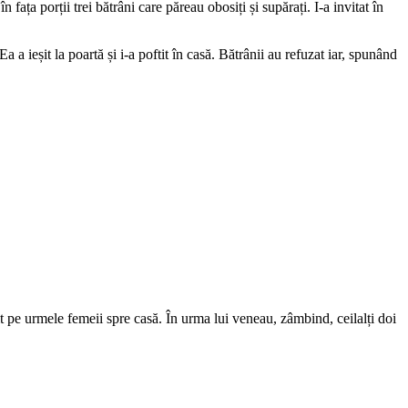
fața porții trei bătrâni care păreau obosiți și supărați. I-a invitat în
a a ieșit la poartă și i-a poftit în casă. Bătrânii au refuzat iar, spunând
nit pe urmele femeii spre casă. În urma lui veneau, zâmbind, ceilalți doi