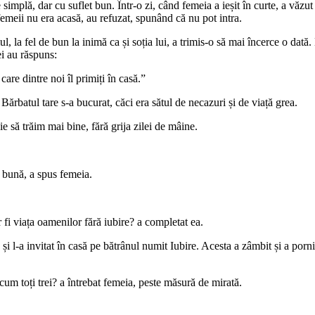
plă, dar cu suflet bun. Într-o zi, când femeia a ieșit în curte, a văzut în 
femeii nu era acasă, au refuzat, spunând că nu pot intra.
 la fel de bun la inimă ca și soția lui, a trimis-o să mai încerce o dată. E
ei au răspuns:
are dintre noi îl primiți în casă.”
 Bărbatul tare s-a bucurat, căci era sătul de necazuri și de viață grea.
 să trăim mai bine, fără grija zilei de mâine.
i bună, a spus femeia.
 fi viața oamenilor fără iubire? a completat ea.
 și l-a invitat în casă pe bătrânul numit Iubire. Acesta a zâmbit și a por
cum toți trei? a întrebat femeia, peste măsură de mirată.