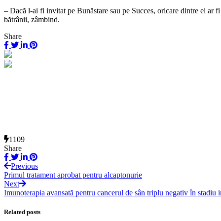
– Dacă l-ai fi invitat pe Bunăstare sau pe Succes, oricare dintre ei ar f
bătrânii, zâmbind.
Share
1109
Share
Previous
Primul tratament aprobat pentru alcaptonurie
Next
Imunoterapia avansată pentru cancerul de sân triplu negativ în stadiu i
Related posts