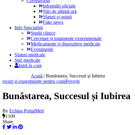
Coronavirus
Informări oficiale
Știri de ultimă oră
Sfaturi și opinii
Fake news
Info Specialişti
Studii clinice
Cercetare și tratamente experimentale
Medicamente și dispozitive medicale
Evenimente
Sfaturi medicale
Ştiri medicale
Intră în cont
Acasă
|
Bunăstarea, Succesul și Iubirea
jocuri și experimente pentru copii
Povești
Bunăstarea, Succesul și Iubirea
By
Echipa PortalMed
1109
Share