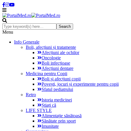
Menu
Info Generale
Boli, afecțiuni și tratamente
Afecțiuni ale ochilor
Oncologie
Boli infecțioase
Afecțiuni dentare
Medicina pentru Copii
Boli și afecțiuni copii
Povești, jocuri și experimente pentru copii
Sfatul pediatrului
Retro
Istoria medicinei
Știați că
LIFE STYLE
Alimentație sănătoasă
Sănătate prin sport
Imunitate