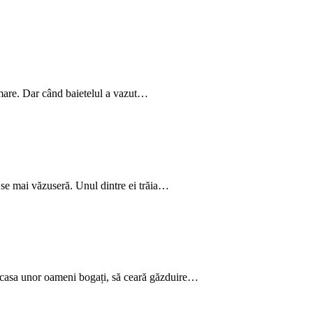
ra mare. Dar când baietelul a vazut…
u se mai văzuseră. Unul dintre ei trăia…
la casa unor oameni bogați, să ceară găzduire…