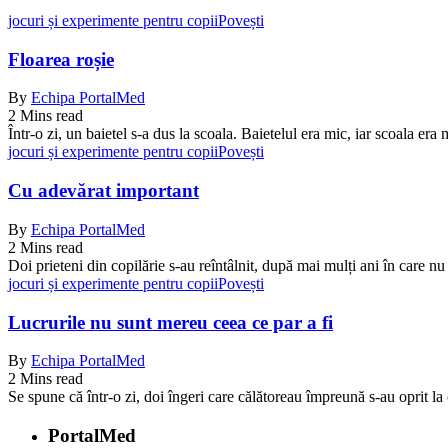
jocuri și experimente pentru copii
Povești
Floarea roșie
By
Echipa PortalMed
2 Mins read
Într-o zi, un baietel s-a dus la scoala. Baietelul era mic, iar scoala e
jocuri și experimente pentru copii
Povești
Cu adevărat important
By
Echipa PortalMed
2 Mins read
Doi prieteni din copilărie s-au reîntâlnit, după mai mulți ani în care n
jocuri și experimente pentru copii
Povești
Lucrurile nu sunt mereu ceea ce par a fi
By
Echipa PortalMed
2 Mins read
Se spune că într-o zi, doi îngeri care călătoreau împreună s-au oprit 
PortalMed