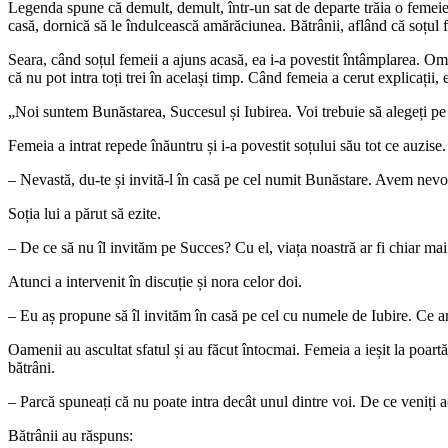
Legenda spune că demult, demult, într-un sat de departe trăia o femeie sim
casă, dornică să le îndulcească amărăciunea. Bătrânii, aflând că soțul 
Seara, când soțul femeii a ajuns acasă, ea i-a povestit întâmplarea. Omul,
că nu pot intra toți trei în același timp. Când femeia a cerut explicații, 
„Noi suntem Bunăstarea, Succesul și Iubirea. Voi trebuie să alegeți pe c
Femeia a intrat repede înăuntru și i-a povestit soțului său tot ce auzise.
– Nevastă, du-te și invită-l în casă pe cel numit Bunăstare. Avem nevoie
Soția lui a părut să ezite.
– De ce să nu îl invităm pe Succes? Cu el, viața noastră ar fi chiar ma
Atunci a intervenit în discuție și nora celor doi.
– Eu aș propune să îl invităm în casă pe cel cu numele de Iubire. Ce ar
Oamenii au ascultat sfatul și au făcut întocmai. Femeia a ieșit la poartă
bătrâni.
– Parcă spuneați că nu poate intra decât unul dintre voi. De ce veniți a
Bătrânii au răspuns: