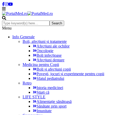
Menu
Info Generale
Boli, afecțiuni și tratamente
Afecțiuni ale ochilor
Oncologie
Boli infecțioase
Afecțiuni dentare
Medicina pentru Copii
Boli și afecțiuni copii
Povești, jocuri și experimente pentru copii
Sfatul pediatrului
Retro
Istoria medicinei
Știați că
LIFE STYLE
Alimentație sănătoasă
Sănătate prin sport
Imunitate