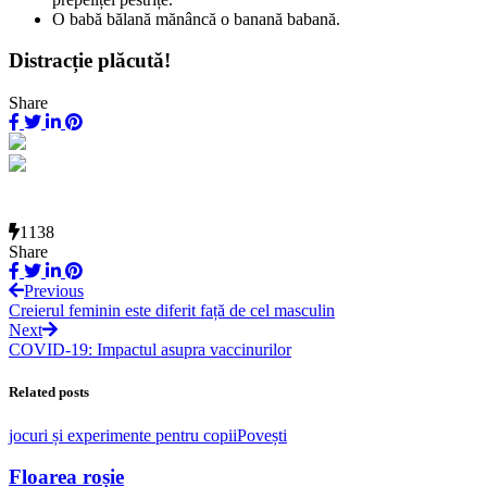
O babă bălană mănâncă o banană babană.
Distracție plăcută!
Share
1138
Share
Previous
Creierul feminin este diferit față de cel masculin
Next
COVID-19: Impactul asupra vaccinurilor
Related posts
jocuri și experimente pentru copii
Povești
Floarea roșie