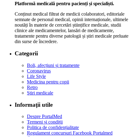
Platformă medicală pentru pacienți și specialiști.
Conținut medical filtrat de medicii colaboratori, editoriale
semnate de personal medical, opinii internaționale, ultimele
noutăți în materie de cercetări științifice medicale, studii
clinice ale medicamentelor, lansări de medicamente,
tratamente pentru diverse patologii și știri medicale preluate
din surse de încredere.
Categorii
Boli, afecțiuni și tratamente
Coronavirus
Life Style
Medicina pentru copii
Retro
Ştiri medicale
Informaţii utile
Despre PortalMed
Termeni și condiții
Politica de confidențialitate
Regulament concursuri Facebook Portalmed