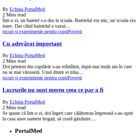
By
Echipa PortalMed
2 Mins read
Într-o zi, un baietel s-a dus la scoala. Baietelul era mic, iar scoala era
mare. Dar când baietelul a vazut…
jocuri și experimente pentru copii
Povești
Cu adevărat important
By
Echipa PortalMed
2 Mins read
Doi prieteni din copilărie s-au reîntâlnit, după mai mulți ani în care
nu se mai văzuseră. Unul dintre ei trăia…
jocuri și experimente pentru copii
Povești
Lucrurile nu sunt mereu ceea ce par a fi
By
Echipa PortalMed
2 Mins read
Se spune că într-o zi, doi îngeri care călătoreau împreună s-au oprit
la casa unor oameni bogați, să ceară găzduire…
PortalMed