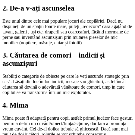
2. De-a v-ați ascunselea
Este unul dintre cele mai populare jocuri ale copilăriei. Dacă nu
dispuneți de un spațiu foarte mare, puteți „redecora” casa agățând de
tavan, galerii , uși etc. draperii sau cearceafuri, făcând mormane de
perne sau inventând ascunzișuri prin mutarea pieselor de mic
mobilier (noptiere, măsuțe, chiar și fotolii).
3. Căutarea de comori – indicii și
ascunzișuri
Stabiliți o categorie de obiecte pe care le veți ascunde strategic prin
casă. Lăsați din loc în loc indicii, mesaje sau ghicitori, astfel încât
căutarea să devină o adevărată vânătoare de comori, timp în care
copilul se va transforma într-un mic explorator.
4. Mima
Mima poate fi adaptată pentru copii astfel: primul jucător face gesturi
pentru a defini un cuvânt/obiect/ființă/acțiune, dar fără a pronunța
vreun cuvânt. Cel de-al doilea trebuie să ghicească. Dacă sunt mai
mult de doi jucători, rolurile se vor schimba consecutiv.