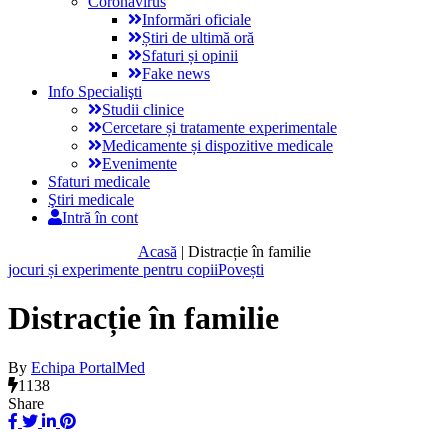
Coronavirus
Informări oficiale
Știri de ultimă oră
Sfaturi și opinii
Fake news
Info Specialişti
Studii clinice
Cercetare și tratamente experimentale
Medicamente și dispozitive medicale
Evenimente
Sfaturi medicale
Ştiri medicale
Intră în cont
Acasă
|
Distracție în familie
jocuri și experimente pentru copii
Povești
Distracție în familie
By
Echipa PortalMed
1138
Share