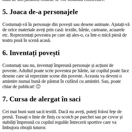
5. Joaca de-a personajele
Costumați-vă în personaje din povești sau desene animate. Ajutați-vă
de orice materiale aveți prin casă: textile, hârtie, cartoane, acuarele
etc. Reprezentați povestea pe care ați ales-o, ca într-o mică piesă de
teatru pusă în scenă acasă.
6. Inventați povești
Costumați sau nu, inventați împreună personaje și acțiuni de
poveste. Adultul poate scrie povestea pe hârtie, iar copilul poate face
desene care să reprezinte scene din poveste. Aceasta va deveni o
amintire numai bună de păstrat în cufărul cu amintiri. Sau, poate
chiar de publicat! 🙂
7. Cursa de alergat în saci
Cei mai buni sunt sacii textili. Dacă nu aveți, puteți folosi fețe de
pernă. Trasați o linie de finiș cu scotch pe parchet sau pe covor și
stabiliți împreună cu copilul regulile întrecerii sportive care va
îmbujora obrajii tuturor.