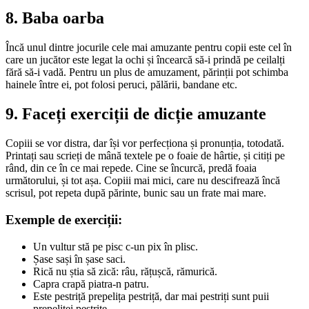
8. Baba oarba
Încă unul dintre jocurile cele mai amuzante pentru copii este cel în
care un jucător este legat la ochi și încearcă să-i prindă pe ceilalți
fără să-i vadă. Pentru un plus de amuzament, părinții pot schimba
hainele între ei, pot folosi peruci, pălării, bandane etc.
9. Faceți exerciții de dicție amuzante
Copiii se vor distra, dar își vor perfecționa și pronunția, totodată.
Printați sau scrieți de mână textele pe o foaie de hârtie, și citiți pe
rând, din ce în ce mai repede. Cine se încurcă, predă foaia
următorului, și tot așa. Copiii mai mici, care nu descifrează încă
scrisul, pot repeta după părinte, bunic sau un frate mai mare.
Exemple de exerciții:
Un vultur stă pe pisc c-un pix în plisc.
Șase sași în șase saci.
Rică nu știa să zică: râu, rățușcă, rămurică.
Capra crapă piatra-n patru.
Este pestriță prepelița pestriță, dar mai pestriți sunt puii
prepeliței pestrițe.