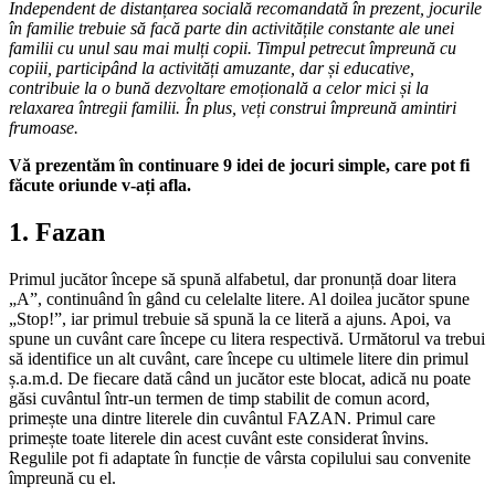
Independent de distanțarea socială recomandată în prezent, jocurile
în familie trebuie să facă parte din activitățile constante ale unei
familii cu unul sau mai mulți copii. Timpul petrecut împreună cu
copiii, participând la activități amuzante, dar și educative,
contribuie la o bună dezvoltare emoțională a celor mici și la
relaxarea întregii familii. În plus, veți construi împreună amintiri
frumoase.
Vă prezentăm în continuare 9 idei de jocuri simple, care pot fi
făcute oriunde v-ați afla.
1. Fazan
Primul jucător începe să spună alfabetul, dar pronunță doar litera
„A”, continuând în gând cu celelalte litere. Al doilea jucător spune
„Stop!”, iar primul trebuie să spună la ce literă a ajuns. Apoi, va
spune un cuvânt care începe cu litera respectivă. Următorul va trebui
să identifice un alt cuvânt, care începe cu ultimele litere din primul
ș.a.m.d. De fiecare dată când un jucător este blocat, adică nu poate
găsi cuvântul într-un termen de timp stabilit de comun acord,
primește una dintre literele din cuvântul FAZAN. Primul care
primește toate literele din acest cuvânt este considerat învins.
Regulile pot fi adaptate în funcție de vârsta copilului sau convenite
împreună cu el.