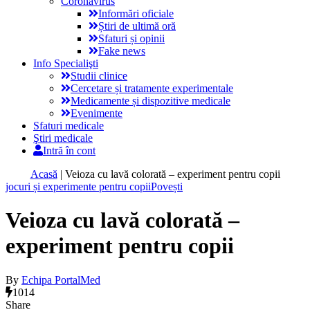
Coronavirus
Informări oficiale
Știri de ultimă oră
Sfaturi și opinii
Fake news
Info Specialişti
Studii clinice
Cercetare și tratamente experimentale
Medicamente și dispozitive medicale
Evenimente
Sfaturi medicale
Ştiri medicale
Intră în cont
Acasă
|
Veioza cu lavă colorată – experiment pentru copii
jocuri și experimente pentru copii
Povești
Veioza cu lavă colorată –
experiment pentru copii
By
Echipa PortalMed
1014
Share