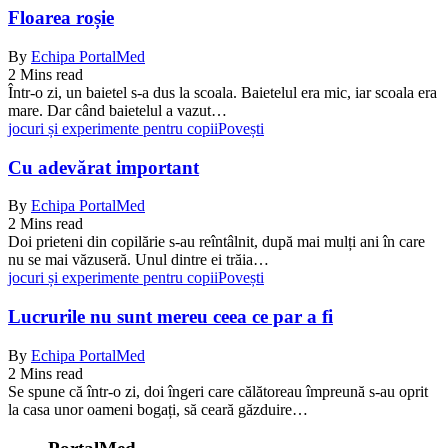
Floarea roșie
By
Echipa PortalMed
2 Mins read
Într-o zi, un baietel s-a dus la scoala. Baietelul era mic, iar scoala era
mare. Dar când baietelul a vazut…
jocuri și experimente pentru copii
Povești
Cu adevărat important
By
Echipa PortalMed
2 Mins read
Doi prieteni din copilărie s-au reîntâlnit, după mai mulți ani în care
nu se mai văzuseră. Unul dintre ei trăia…
jocuri și experimente pentru copii
Povești
Lucrurile nu sunt mereu ceea ce par a fi
By
Echipa PortalMed
2 Mins read
Se spune că într-o zi, doi îngeri care călătoreau împreună s-au oprit
la casa unor oameni bogați, să ceară găzduire…