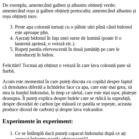
De exemplu, amestecând galben și albastru obtineți verde;
amestecând roșu și galben obțineți portocaliu; amestecând albastru și
roșu obțineți mov.
Peste apa colorată turnați cu o pâlnie ulei până când bidonul
este aproape plin.
Așezați bidonul în fața unei surse de lumină (poate fi o
lanternă aprinsă, o veioză etc.).
Rupeți pastila efervescentă în două jumătăți pe care le
introduceți în bidon.
Felicitări! Tocmai ați obținut o veioză în care lava colorată pare să
fiarbă.
Acum este momentul în care puteți discuta cu copilul despre faptul
că densitatea diferită a lichidelor face ca apa, care este mai grea, să
stea la fundul bidonului, în timp ce uleiul, care este mai ușor, plutește
deasupra. Îi puteți explica despre bulele care se ridică la suprafață,
despre dioxidul de carbon (pe măsură ce pastila se topește, aceasta
produce dioxid de carbon) și despre lava vulcanilor.
Experimente în experiment:
Ce se întâmplă dacă puneți capacul bidonului după ce ați
aruncat înăuntru pastila efervescentă?