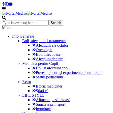
Menu
Info Generale
Boli, afecțiuni și tratamente
Afecțiuni ale ochilor
Oncologie
Boli infecțioase
Afecțiuni dentare
Medicina pentru Copii
Boli și afecțiuni copii
Povești, jocuri și experimente pentru copii
Sfatul pediatrului
Retro
Istoria medicinei
Știați că
LIFE STYLE
Alimentație sănătoasă
Sănătate prin sport
Imunitate