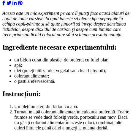
Acesta este un mic experiment pe care îl puteți face acasă alături de
copii de toate vârstele. Scopul lui este să ofere clipe neprețuite în
echipa copil-părinte și să ajute juniorii să învețe despre densitatea
lichidelor, despre dioxidul de carbon și despre cum lumina care
trece printr-un lichid colorat pare să îi schimbe acestuia nuanța.
Ingrediente necesare experimentului:
un bidon curat din plastic, de preferat cu fund plat;
apă;
ulei (puteți utiliza ulei vegetal sau chiar baby oil);
colorant alimentar;
o pastilă efervescentă.
Instrucțiuni:
Umpleți un sfert din bidon cu apă.
Turnați în apă colorant alimentar, în culoarea preferată. Foarte
frumos se vede dacă folosiți verde, portocaliu sau mov. Dacă
nu găsiți colorant alimentar în aceste culori, combinați alte
culori între ele până când ajungeți la nuanța dorită.