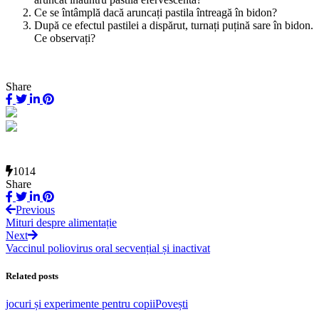
Ce se întâmplă dacă aruncați pastila întreagă în bidon?
După ce efectul pastilei a dispărut, turnați puțină sare în bidon.
Ce observați?
Share
1014
Share
Previous
Mituri despre alimentație
Next
Vaccinul poliovirus oral secvențial și inactivat
Related posts
jocuri și experimente pentru copii
Povești