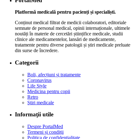
PortalMed
Platformă medicală pentru pacienți și specialiști.
Conținut medical filtrat de medicii colaboratori, editoriale
semnate de personal medical, opinii internaționale, ultimele
noutăți în materie de cercetări științifice medicale, studii
clinice ale medicamentelor, lansări de medicamente,
tratamente pentru diverse patologii și știri medicale preluate
din surse de încredere.
Categorii
Boli, afecțiuni și tratamente
Coronavirus
Life Style
Medicina pentru copii
Retro
Ştiri medicale
Informaţii utile
Despre PortalMed
Termeni și condiții
Politica de confidențialitate