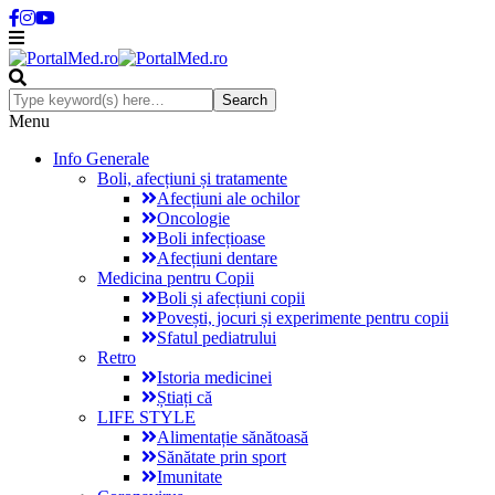
Menu
Info Generale
Boli, afecțiuni și tratamente
Afecțiuni ale ochilor
Oncologie
Boli infecțioase
Afecțiuni dentare
Medicina pentru Copii
Boli și afecțiuni copii
Povești, jocuri și experimente pentru copii
Sfatul pediatrului
Retro
Istoria medicinei
Știați că
LIFE STYLE
Alimentație sănătoasă
Sănătate prin sport
Imunitate