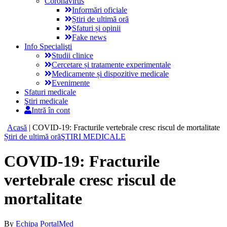
Coronavirus
Informări oficiale
Știri de ultimă oră
Sfaturi și opinii
Fake news
Info Specialişti
Studii clinice
Cercetare și tratamente experimentale
Medicamente și dispozitive medicale
Evenimente
Sfaturi medicale
Ştiri medicale
Intră în cont
Acasă
|
COVID-19: Fracturile vertebrale cresc riscul de mortalitate
Știri de ultimă oră
ŞTIRI MEDICALE
COVID-19: Fracturile
vertebrale cresc riscul de
mortalitate
By
Echipa PortalMed