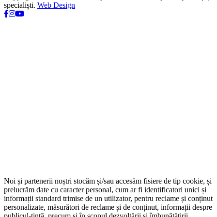
specialiști.
Web Design
Noi și partenerii noștri stocăm și/sau accesăm fisiere de tip cookie, și
prelucrăm date cu caracter personal, cum ar fi identificatori unici și
informații standard trimise de un utilizator, pentru reclame și conținut
personalizate, măsurători de reclame și de conținut, informații despre
publicul-țintă, precum și în scopul dezvoltării și îmbunătățirii