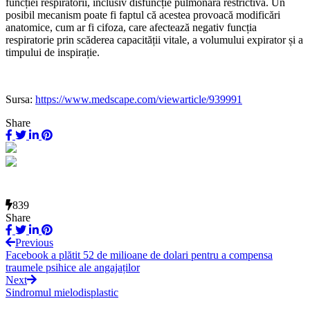
funcției respiratorii, inclusiv disfuncție pulmonară restrictivă. Un
posibil mecanism poate fi faptul că acestea provoacă modificări
anatomice, cum ar fi cifoza, care afectează negativ funcția
respiratorie prin scăderea capacității vitale, a volumului expirator și a
timpului de inspirație.
Sursa:
https://www.medscape.com/viewarticle/939991
Share
839
Share
Previous
Facebook a plătit 52 de milioane de dolari pentru a compensa
traumele psihice ale angajaților
Next
Sindromul mielodisplastic