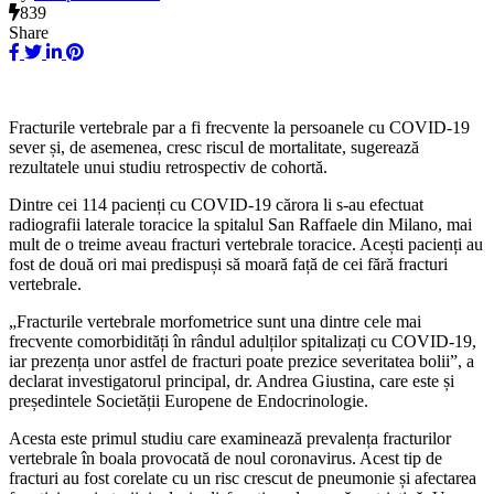
839
Share
Fracturile vertebrale par a fi frecvente la persoanele cu COVID-19
sever și, de asemenea, cresc riscul de mortalitate, sugerează
rezultatele unui studiu retrospectiv de cohortă.
Dintre cei 114 pacienți cu COVID-19 cărora li s-au efectuat
radiografii laterale toracice la spitalul San Raffaele din Milano, mai
mult de o treime aveau fracturi vertebrale toracice. Acești pacienți au
fost de două ori mai predispuși să moară față de cei fără fracturi
vertebrale.
„Fracturile vertebrale morfometrice sunt una dintre cele mai
frecvente comorbidități în rândul adulților spitalizați cu COVID-19,
iar prezența unor astfel de fracturi poate prezice severitatea bolii”, a
declarat investigatorul principal, dr. Andrea Giustina, care este și
președintele Societății Europene de Endocrinologie.
Acesta este primul studiu care examinează prevalența fracturilor
vertebrale în boala provocată de noul coronavirus. Acest tip de
fracturi au fost corelate cu un risc crescut de pneumonie și afectarea