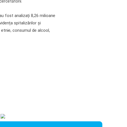
ercetătorii.
au fost analizați 8,26 milioane
dența spitalizărilor și
 etnie, consumul de alcool,