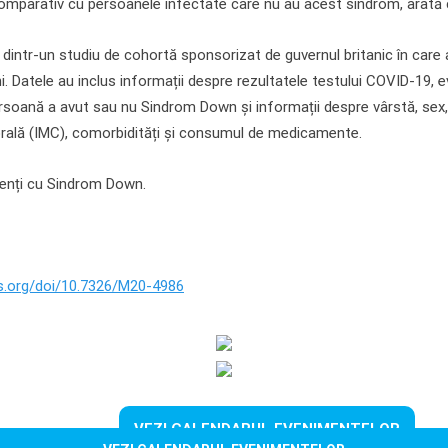
omparativ cu persoanele infectate care nu au acest sindrom, arată c
 dintr-un studiu de cohortă sponsorizat de guvernul britanic în care 
i. Datele au inclus informații despre rezultatele testului COVID-19, evi
rsoană a avut sau nu Sindrom Down și informații despre vârstă, sex,
rală (IMC), comorbidități și consumul de medicamente.
ienți cu Sindrom Down.
s.org/doi/10.7326/M20-4986
VEZI CALENDARUL EVENIMENTELOR