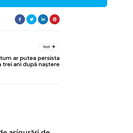
Next
tum ar putea persista
a trei ani după naștere
de asigurări de