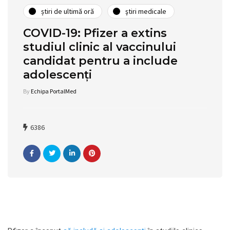
știri de ultimă oră
ştiri medicale
COVID-19: Pfizer a extins
studiul clinic al vaccinului
candidat pentru a include
adolescenți
By
Echipa PortalMed
6386