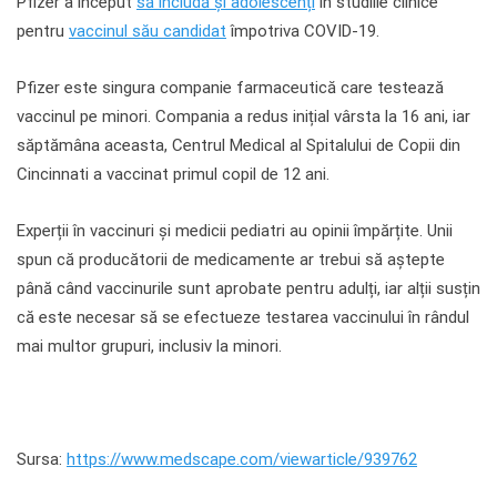
Pfizer a început
să includă și adolescenți
în studiile clinice
pentru
vaccinul său candidat
împotriva COVID-19.
Pfizer este singura companie farmaceutică care testează
vaccinul pe minori. Compania a redus inițial vârsta la 16 ani, iar
săptămâna aceasta, Centrul Medical al Spitalului de Copii din
Cincinnati a vaccinat primul copil de 12 ani.
Experții în vaccinuri și medicii pediatri au opinii împărțite. Unii
spun că producătorii de medicamente ar trebui să aștepte
până când vaccinurile sunt aprobate pentru adulți, iar alții susțin
că este necesar să se efectueze testarea vaccinului în rândul
mai multor grupuri, inclusiv la minori.
Sursa:
https://www.medscape.com/viewarticle/939762