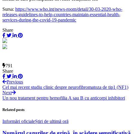
Sursa:
https://www.who.int/news-room/detail/30-03-2020-who-
releases-guidelines-to-help-countries-maintain-essential-health-
services-during-the-covid-19-pandemic
Share
791
Share
Previous
Cel mai recent studiu clinic despre neurofibromatoza de tip1 (NF1)
Next
Un nou tratament pentru hemofilia A sau B cu anticorpi inhibitori
Related posts
Informări oficiale
Știri de ultimă oră
Numărul cazurilor de gripă, în scădere semnificativă