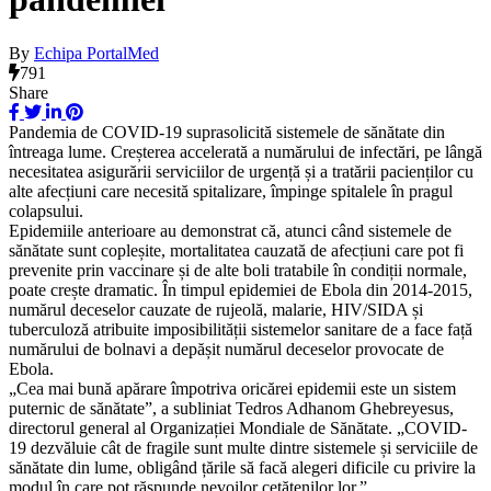
By
Echipa PortalMed
791
Share
Pandemia de COVID-19 suprasolicită sistemele de sănătate din
întreaga lume. Creșterea accelerată a numărului de infectări, pe lângă
necesitatea asigurării serviciilor de urgență și a tratării pacienților cu
alte afecțiuni care necesită spitalizare, împinge spitalele în pragul
colapsului.
Epidemiile anterioare au demonstrat că, atunci când sistemele de
sănătate sunt copleșite, mortalitatea cauzată de afecțiuni care pot fi
prevenite prin vaccinare și de alte boli tratabile în condiții normale,
poate crește dramatic. În timpul epidemiei de Ebola din 2014-2015,
numărul deceselor cauzate de rujeolă, malarie, HIV/SIDA și
tuberculoză atribuite imposibilității sistemelor sanitare de a face față
numărului de bolnavi a depășit numărul deceselor provocate de
Ebola.
„Cea mai bună apărare împotriva oricărei epidemii este un sistem
puternic de sănătate”, a subliniat Tedros Adhanom Ghebreyesus,
directorul general al Organizației Mondiale de Sănătate. „COVID-
19 dezvăluie cât de fragile sunt multe dintre sistemele și serviciile de
sănătate din lume, obligând țările să facă alegeri dificile cu privire la
modul în care pot răspunde nevoilor cetățenilor lor.”