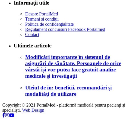
Informaţii utile
Despre PortalMed
Termeni și condiții
Politica de confidențialitate
Regulament concursuri Facebook Portalmed
Contact
Ultimele articole
Modificări importante în sistemul de
asigurări de sănătate. Persoanele de orice
vârstă își vor putea face gratuit analize
medicale şi investigaţii
Uleiul de in: beneficii, recomandări și
modalități de utilizare
Copyright © 2021 PortalMed - platformă medicală pentru pacienți și
specialiști.
Web Design