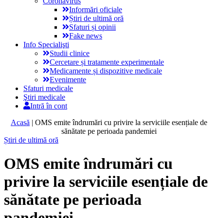
Coronavirus
Informări oficiale
Știri de ultimă oră
Sfaturi și opinii
Fake news
Info Specialişti
Studii clinice
Cercetare și tratamente experimentale
Medicamente și dispozitive medicale
Evenimente
Sfaturi medicale
Ştiri medicale
Intră în cont
Acasă
|
OMS emite îndrumări cu privire la serviciile esențiale de
sănătate pe perioada pandemiei
Știri de ultimă oră
OMS emite îndrumări cu
privire la serviciile esențiale de
sănătate pe perioada
pandemiei