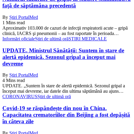
faţă de săptămâna precedentă
By
Știri PortalMed
1 Mins read
Aproximativ 103.000 de cazuri de infecţii respiratorii acute – gripă
clinică, IACRS şi pneumonii – au fost raportate în perioada…
Informări oficiale
Știri de ultimă oră
ŞTIRI MEDICALE
UPDATE. Ministrul Sănătății: Suntem în stare de
alertă epidemică. Sezonul gripal a început mai
devreme
By
Știri PortalMed
4 Mins read
UPDATE. „Suntem în stare de alertă epidemică. Sezonul gripal a
început mai devreme, iar datele din ultima săptămână au ajuns…
CORONAVIRUS
Știri de ultimă oră
Covid-19 se răspândește din nou în China.
Capacitatea crematoriilor din Beijing a fost depășită
în câteva zile
By
Știri PortalMed