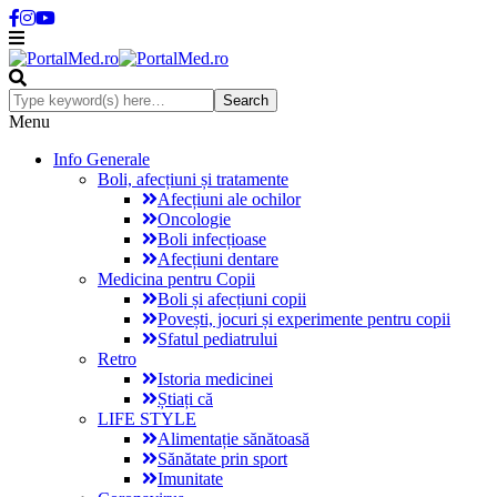
Menu
Info Generale
Boli, afecțiuni și tratamente
Afecțiuni ale ochilor
Oncologie
Boli infecțioase
Afecțiuni dentare
Medicina pentru Copii
Boli și afecțiuni copii
Povești, jocuri și experimente pentru copii
Sfatul pediatrului
Retro
Istoria medicinei
Știați că
LIFE STYLE
Alimentație sănătoasă
Sănătate prin sport
Imunitate